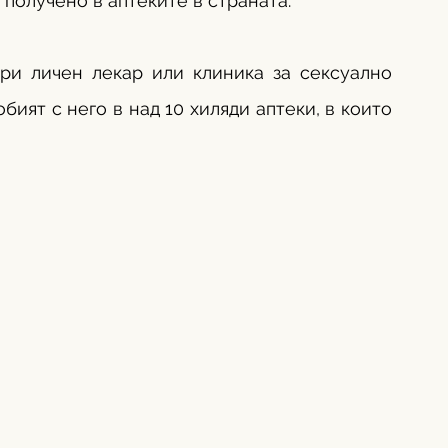
получено в аптеките в страната. 
и личен лекар или клиника за сексуално 
ият с него в над 10 хиляди аптеки, в които 