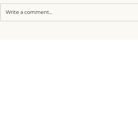
Write a comment...
„Гърди и яйца“: Изборът да
Раната Сар
станеш майка без партньор
за платени
практики и
цивилни