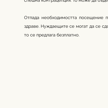
спешна контрацепция. То може да бъде 
Отпада необходимостта посещение пр
здраве. Нуждаещите се могат да се сдоб
то се предлага безплатно.  