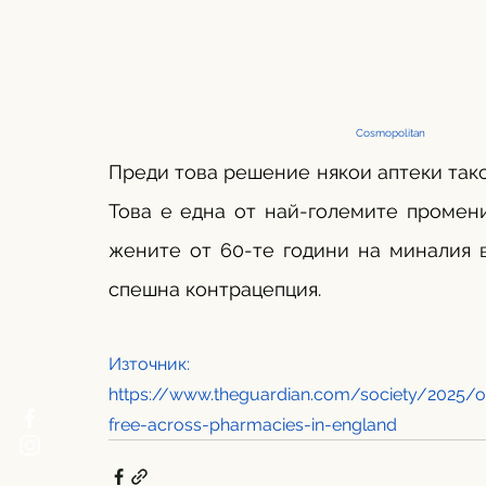
                                                                            Cosmopolitan 
Преди това решение някои аптеки таксу
Това е една от най-големите промени
жените от 60-те години на миналия в
спешна контрацепция.   
Източник: 
https://www.theguardian.com/society/2025/oc
free-across-pharmacies-in-england