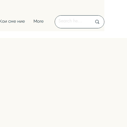
Кои сме ние
More