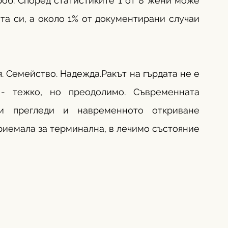
об. Според статистиките 1 от 8 жени може 
та си, а около 1% от документирани случаи 
. Семейство. Надежда.Ракът на гърдата не е 
 - тежко, но преодолимо. Съвременната 
ни прегледи и навременното откриване 
приемала за терминална, в лечимо състояние