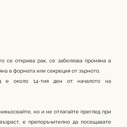
о се открива рак, се забелязва промяна в 
яна в формата или секреция от зърното.
д е около 14-тия ден от началото на 
икьосвайте, но и не отлагайте преглед при 
възраст, е препоръчително да посещавате 