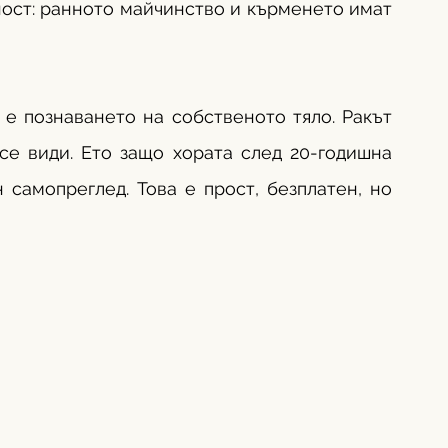
ост: ранното майчинство и кърменето имат 
 познаването на собственото тяло. Ракът 
се види. Ето защо хората след 20-годишна 
самопреглед. Това е прост, безплатен, но 