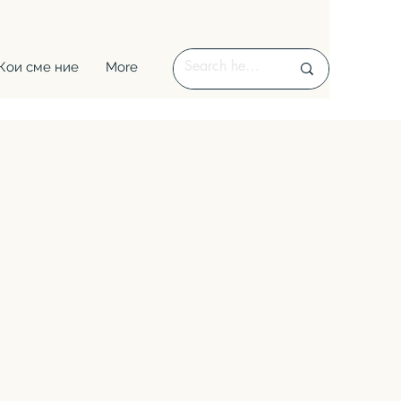
Кои сме ние
More