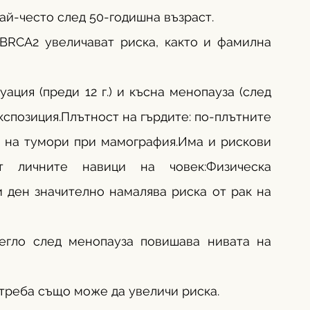
най-често след 50-годишна възраст.
BRCA2 увеличават риска, както и фамилна 
ция (преди 12 г.) и късна менопауза (след 
кспозиция.Плътност на гърдите: по-плътните 
о на тумори при мамография.Има и рискови 
 личните навици на човек:Физическа 
и ден значително намалява риска от рак на 
егло след менопауза повишава нивата на 
треба също може да увеличи риска.