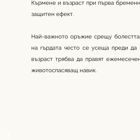
Кърмене и възраст при първа бременн
защитен ефект.
Най-важното оръжие срещу болестта е
на гърдата често се усеща преди да 
възраст трябва да правят ежемесечен 
животоспасяващ навик.