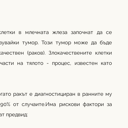
клетки в млечната жлеза започнат да се 
зувайки тумор. Този тумор може да бъде 
ачествен (раков). Злокачествените клетки 
части на тялото - процес, известен като 
гато ракът е диагностициран в ранните му 
90% от случаите.Има рискови фактори за 
ат предвид: