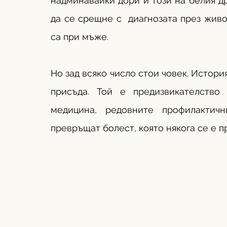
надминавайки дори и този на белия др
да се срещне с  диагнозата през живо
са при мъже. 
Но зад всяко число стои човек. История
присъда. Той е предизвикателство
медицина, редовните профилактич
превръщат болест, която някога се е 