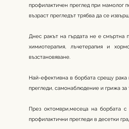
профилактичен преглед при мамолог по
възраст прегледът трябва да се извър
Днес ракът на гърдата не е смъртна п
химиотерапия, лъчетерапия и хорм
възстановяване.
Най-ефективна в борбата срещу рака н
прегледи, самонаблюдение и грижа за 
През октомври,месеца на борбата с 
профилактични прегледи в десетки град