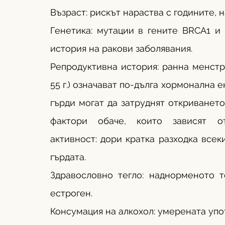
Възраст: рискът нараства с годините, 
Генетика: мутации в гените BRCA1 и 
история на ракови заболявания.
Репродуктивна история: ранна менструа
55 г.) означават по-дълга хормонална е
гърди могат да затруднят откриванет
фактори обаче, които зависят от
активност: дори кратка разходка всек
гърдата.
Здравословно тегло: наднорменото т
естроген.
Консумация на алкохол: умерената упо