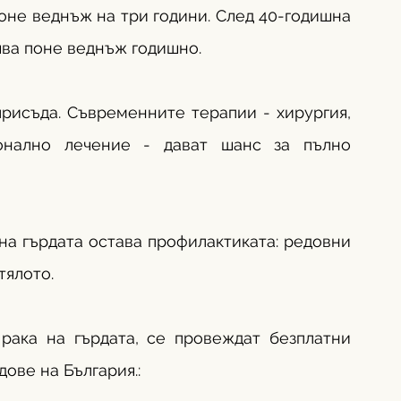
не веднъж на три години. След 40-годишна 
шва поне веднъж годишно.
рисъда. Съвременните терапии - хирургия, 
онално лечение - дават шанс за пълно 
а гърдата остава профилактиката: редовни 
тялото.
рака на гърдата, се провеждат безплатни 
ове на България.: