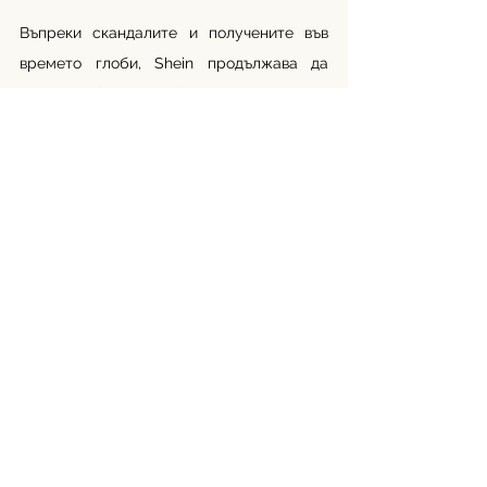
Въпреки скандалите и получените във 
времето глоби, Shein продължава да 
расте. Защо? Защото предлага 
последните бързопроменящи се модни 
трендове на изключително достъпни 
цени. Истината е, че Shein не е просто 
марка, а симптом на културна болест: 
ускорената, безпаметна консумация. 
Всяка рокля за 7 евро е част от глобална 
верига на изтощение – на хора, които 
шият, на планета, която изнемогва, и на 
потребители, които робуват на всички 
трендове.
Автор: Ния Кръстева