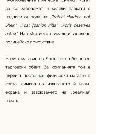
публикуваните в интернет снимки, могат 
да се забележат и хиляди плакати с 
надписи от рода на: 
„Protect children, not 
Shein“
, 
„Fast fashion kills“
, 
„Paris deserves 
better“
. На събитието е имало и засилено 
полицейско присъствие.
Новият магазин на Shein не е обикновен 
търговски обект. За компанията той е 
първият постоянен физически магазин в 
света, символ на излизането ѝ извън 
екрана и завоюването на „реалния“ 
пазар.