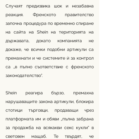
Случаят предизвика шок и незабавна 
реакция. Френското правителство 
започна процедура по временно спиране 
на сайта на Shein на територията на 
държавата, докато компанията не 
докаже, че всички подобни артикули са 
премахнати и че системите ѝ за контрол 
са „в пълно съответствие с френското 
законодателство“.
Shein реагира бързо, премахна 
нарушаващите закона артикули, блокира 
стотици търговци, продаващи чрез 
платформата им и обяви „пълна забрана 
за продажба на всякакви секс кукли“ в 
световен мащаб. Те твърдят, че 