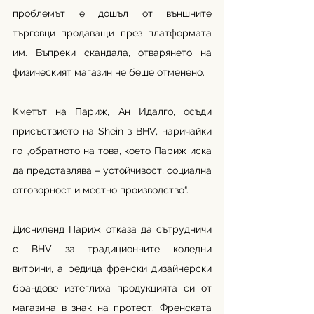
проблемът е дошъл от външните 
търговци продаващи през платформата 
им. Въпреки скандала, отварянето на 
физическият магазин не беше отменено. 
Кметът на Париж, Ан Идалго, осъди 
присъствието на Shein в BHV, наричайки 
го „обратното на това, което Париж иска 
да представлява – устойчивост, социална 
отговорност и местно производство“.
Дисниленд Париж отказа да сътрудничи 
с BHV за традиционните коледни 
витрини, а редица френски дизайнерски 
брандове изтеглиха продукцията си от 
магазина в знак на протест. Френската 