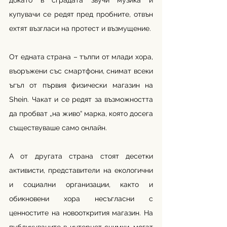
докато в сградата звучи музика и 
купувачи се редят пред пробните, отвън 
ехтят възгласи на протест и възмущение.
От едната страна – тълпи от млади хора, 
въоръжени със смартфони, снимат всеки 
ъгъл от първия физически магазин на 
Shein. Чакат и се редят за възможността 
да пробват „на живо“ марка, която досега 
съществуваше само онлайн.
А от другата страна стоят десетки 
активисти, представители на екологични 
и социални организации, както и 
обикновени хора несъгласни с 
ценностите на новооткрития магазин. На 