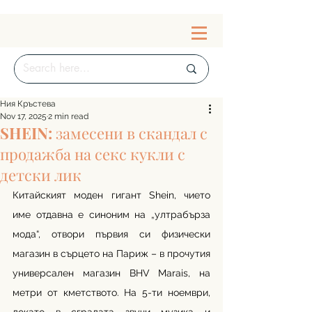
Ния Кръстева
Nov 17, 2025
2 min read
SHEIN: замесени в скандал с
продажба на секс кукли с
детски лик
Китайският моден гигант Shein, чието 
име отдавна e синоним на „ултрабърза 
мода“, отвори първия си физически 
магазин в сърцето на Париж – в прочутия 
универсален магазин BHV Marais, на 
метри от кметството. На 5-ти ноември, 