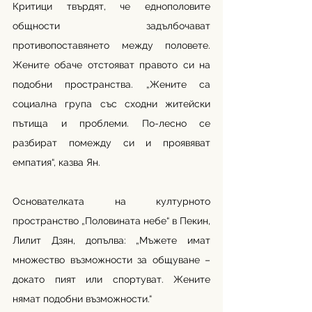
Критици твърдят, че еднополовите 
общности задълбочават 
противопоставянето между половете. 
Жените обаче отстояват правото си на 
подобни пространства. „Жените са 
социална група със сходни житейски 
пътища и проблеми. По-лесно се 
разбират помежду си и проявяват 
емпатия“, казва Ян.
Основателката на културното 
пространство „Половината небе“ в Пекин, 
Лилит Дзян, допълва: „Мъжете имат 
множество възможности за общуване – 
докато пият или спортуват. Жените 
нямат подобни възможности.“