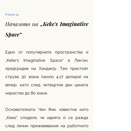
France 24
Началото на „Keke's Imaginative 
Space“
Едно от популярните пространства е 
„Keke's Imaginative Space“ в Лин’ан, 
предградие на Ханджоу. Там престоят 
струва 30 юана (около 4,17 долара) на 
вечер, като след четвъртия ден цената 
нараства до 80 юана.
Основателката Чен Яни, известна като 
„Кеке“, споделя, че идеята ѝ се ражда 
след лични преживявания на работното 