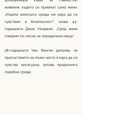
функционира къща за съвместно 
живеене, където се приемат само жени. 
„Изцяло женската среда ме кара да се 
чувствам в безопасност“, казва 43-
годишната Джан Уенджин. „Сред жени 
говорим по-лесно за определени неща.“
28-годишната Чен Фангян допълва, че 
присъствието на мъже често я кара да се 
чувства несигурна, затова предпочита 
подобна среда.