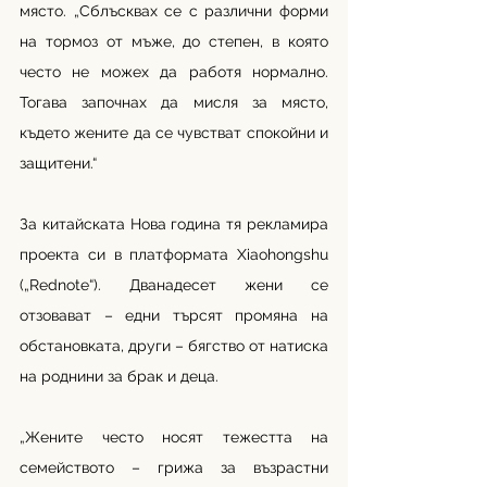
място. „Сблъсквах се с различни форми 
на тормоз от мъже, до степен, в която 
често не можех да работя нормално. 
Тогава започнах да мисля за място, 
където жените да се чувстват спокойни и 
защитени.“
За китайската Нова година тя рекламира 
проекта си в платформата Xiaohongshu 
(„Rednote“). Дванадесет жени се 
отзовават – едни търсят промяна на 
обстановката, други – бягство от натиска 
на роднини за брак и деца.
„Жените често носят тежестта на 
семейството – грижа за възрастни 