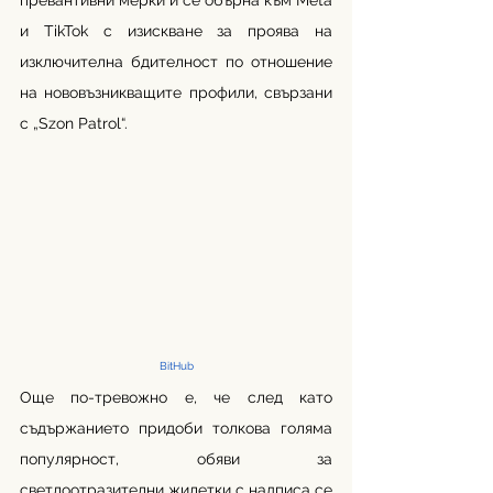
превантивни мерки и се обърна към Meta 
и TikTok с изискване за проява на 
изключителна бдителност по отношение 
на нововъзникващите профили, свързани 
с „Szon Patrol“.
BitHub
Още по-тревожно е, че след като 
съдържанието придоби толкова голяма 
популярност, обяви за 
светлоотразителни жилетки с надписа се 