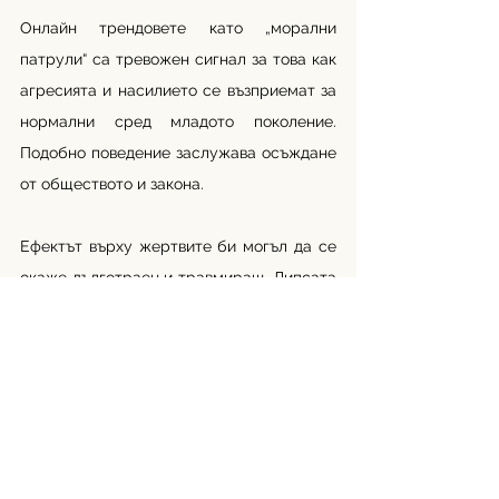
Онлайн трендовете като „морални 
патрули“ са тревожен сигнал за това как 
агресията и насилието се възприемат за 
нормални сред младото поколение. 
Подобно поведение заслужава осъждане 
от обществото и закона.
Ефектът върху жертвите би могъл да се 
окаже дълготраен и травмиращ. Липсата 
на ефективен контрол от страна на 
платформите допълнително засилва 
риска, като позволява подобно 
съдържание да се разпространява 
широко, преди намеса на държавен 
орган или докладване от други 
потребители.