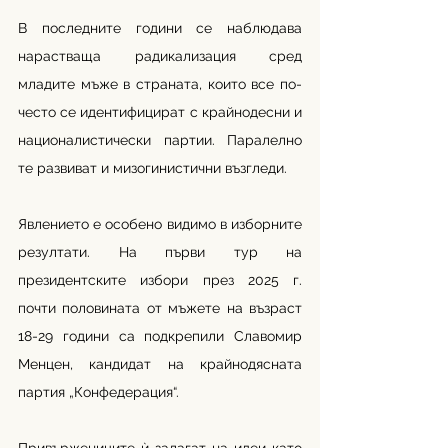
В последните години се наблюдава 
нарастваща радикализация сред 
младите мъже в страната, които все по-
често се идентифицират с крайнодесни и 
националистически партии. Паралелно 
те развиват и мизогинистични възгледи. 
Явлението е особено видимо в изборните 
резултати. 
На първи тур на 
президентските избори през 2025 г. 
почти половината от мъжете на възраст 
18-29 години са подкрепили Славомир 
Менцен, кандидат на крайнодясната 
партия „Конфедерация“. 