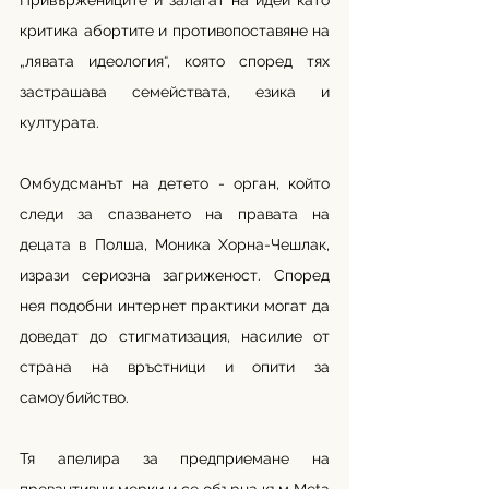
Привържениците ѝ залагат на идеи като 
критика абортите и 
противопоставяне на 
„лявата идеология“, която според тях 
застрашава семействата, езика и 
културата. 
Омбудсманът на детето - орган, който 
следи за спазването на правата на 
децата в Полша, Моника Хорна-Чешлак, 
изрази сериозна загриженост. Според 
нея подобни интернет практики могат да 
доведат до стигматизация, насилие от 
страна на връстници и опити за 
самоубийство.
Тя апелира за предприемане на 