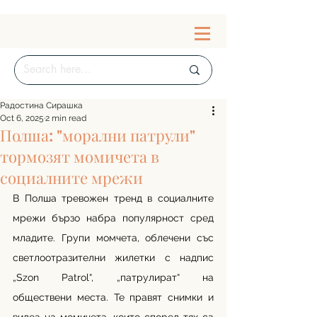
Радостина Сирашка
Oct 6, 2025
2 min read
Полша: "морални патрули"
тормозят момичета в
социалните мрежи
В Полша тревожен тренд в социалните 
мрежи бързо набра популярност сред 
младите. Групи момчета, облечени със 
светлоотразителни жилетки с надпис 
„Szon Patrol“, „патрулират“ на 
обществени места. Те правят снимки и 