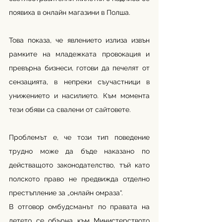
появиха в онлайн магазини в Полша. 
Това показа, че явлението излиза извън 
рамките на младежката провокация и 
превърна бизнеси, готови да печелят от 
сензацията, в непреки съучастници в 
унижението и насилието. Към момента 
тези обяви са свалени от сайтовете.
Проблемът е, че този тип поведение 
трудно може да бъде наказано по 
действащото законодателство, тъй като 
полското право не предвижда отделно 
престъпление за „онлайн омраза“. 
В отговор омбудсманът по правата на 
детето се обърна към Министерството 