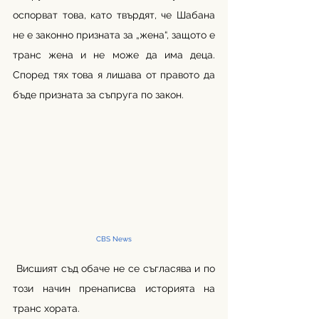
оспорват това, като твърдят, че Шабана 
не е законно призната за „жена“, защото е 
транс жена и не може да има деца. 
Според тях това я лишава от правото да 
бъде призната за съпруга по закон.
CBS News
 Висшият съд обаче не се съгласява и по 
този начин пренаписва историята на 
транс хората.