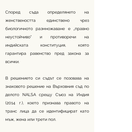
Според съда определянето на 
женствеността единствено чрез 
биологичното размножаване е „правно 
неустойчиво“ и противоречи на 
индийската конституция, която 
гарантира равенство пред закона за 
всички.
В решението си съдът се позовава на 
знаковото решение на Върховния съд по 
делото NALSA срещу Съюз на Индия 
(2014 г.), което признава правото на 
транс лица да се идентифицират като 
мъж, жена или трети пол.