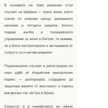
В основата на това решение стои 
случаят на Шабана — транс жена, която 
смело се изправи срещу домашното 
насилие и потърси закрила. Когато 
подава жалба в полицейското 
управление за жени в Онголе, тя заявява, 
че е била малтретирана и заплашвана от 
съпруга си и негови роднини.
Първоначално случаят е регистриран по 
член 498А от Индийския наказателен 
кодекс — разпоредба, създадена да 
защитава жените от жестокост и тормоз 
във връзка със зестра в брака.
Съпругът ѝ и семейството му обаче 