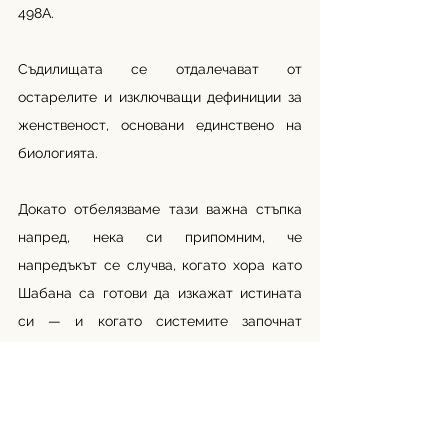
498А.
Съдилищата се отдалечават от 
остарелите и изключващи дефиниции за 
женственост, основани единствено на 
биологията.
Докато отбелязваме тази важна стъпка 
напред, нека си припомним, че 
напредъкът се случва, когато хора като 
Шабана са готови да изкажат истината 
си — и когато системите започнат 
наистина да слушат и реагират.
Източници:
https://gcn.ie/high-court-india-trans-