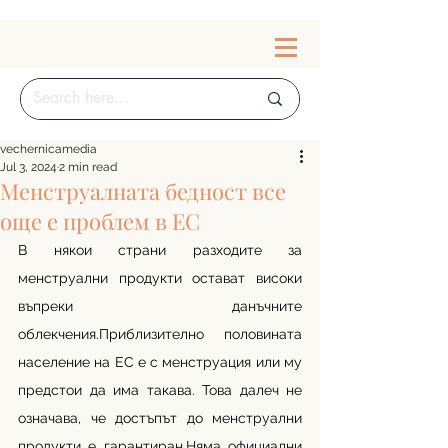
vechernicamedia
Jul 3, 2024
2 min read
Менструалната бедност все
още е проблем в ЕС
В някои страни разходите за 
менструални продукти остават високи 
въпреки данъчните 
облекчения.Приблизително половината 
население на ЕС е с менструация или му 
предстои да има такава. Това далеч не 
означава, че достъпът до менструални 
продукти е гарантиран.Няма официални 