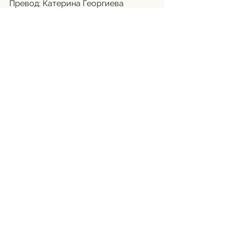
Превод: Катерина Георгиева
Източник: 
https://www.euronews.com/my-
europe/2024/04/22/period-poverty-
still-a-problem-within-the-eu
See All
Recent Posts