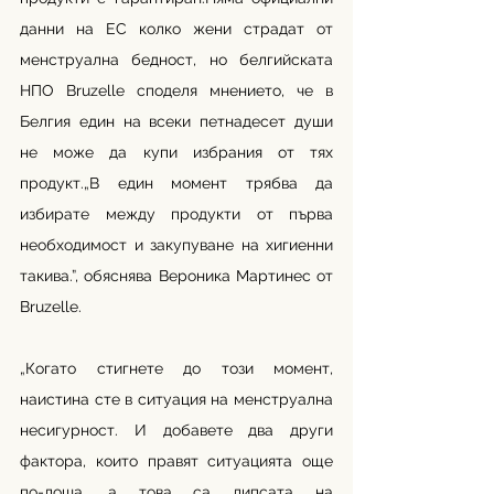
данни на ЕС колко жени страдат от 
менструална бедност, но белгийската 
НПО Bruzelle споделя мнението, че в 
Белгия един на всеки петнадесет души 
не може да купи избрания от тях 
продукт.„В един момент трябва да 
избирате между продукти от първа 
необходимост и закупуване на хигиенни 
такива.”, обяснява Вероника Мартинес от 
Bruzelle.
„Когато стигнете до този момент, 
наистина сте в ситуация на менструална 
несигурност. И добавете два други 
фактора, които правят ситуацията още 
по-лоша, а това са липсата на 