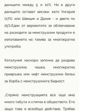
данъците между 5 и 10%. Но в други 
данъците остават високи, като Унгария 
(27%) или Швеция и Дания - и двете по 
25%.Един от вариантите за облекчаване 
на разходите за менструални продукти е 
използването на такива за многократна 
употреба.
Каталуния наскоро започна да раздава 
менструална чашка, многократна 
превръзка или чифт менструално бельо 
за борба с менструалната бедност.
„Спрямо менструацията все още има 
много табута и стигма в обществото. Ето 
защо това е всеобщо действие. Трябва 