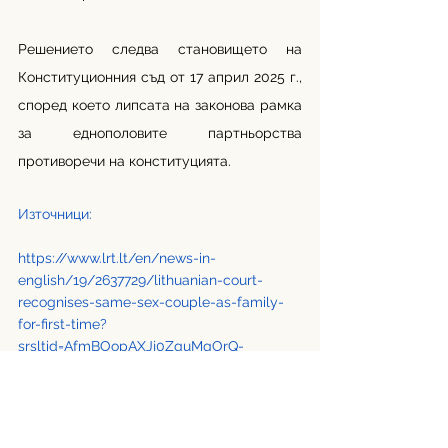
Решението следва становището на 
Конституционния съд от 17 април 2025 г., 
според което липсата на законова рамка 
за еднополовите партньорства 
противоречи на конституцията.
Източници: 
https://www.lrt.lt/en/news-in-
english/19/2637729/lithuanian-court-
recognises-same-sex-couple-as-family-
for-first-time?
srsltid=AfmBOopAXJj0ZquMqOrQ-
9URKuzijTCKY7zXRQD7Sg8ZRjgpouFtzufo
@LGBTQnation
Превод: Катерина Георгиева