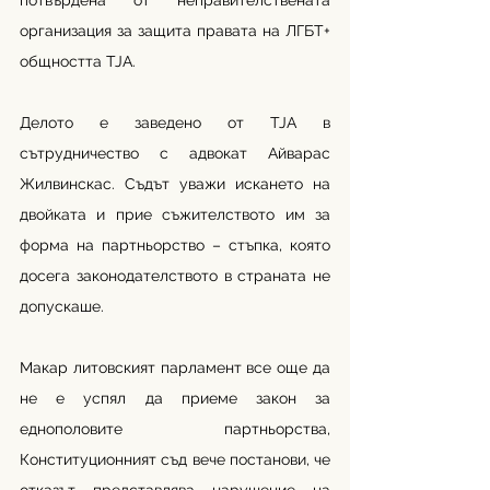
потвърдена от неправителствената 
организация за защита правата на ЛГБТ+ 
общността TJA.
Делото е заведено от TJA в 
сътрудничество с адвокат Айварас 
Жилвинскас. Съдът уважи искането на 
двойката и прие съжителството им за 
форма на партньорство – стъпка, която 
досега законодателството в страната не 
допускаше.
Макар литовският парламент все още да 
не е успял да приеме закон за 
еднополовите партньорства, 
Конституционният съд вече постанови, че 