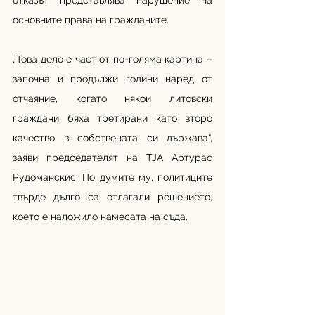
отказът представлява нарушение на 
основните права на гражданите.
„Това дело е част от по-голяма картина – 
започна и продължи години наред от 
отчаяние, когато някои литовски 
граждани бяха третирани като второ 
качество в собствената си държава“, 
заяви председателят на TJA Артурас 
Рудоманскис. По думите му, политиците 
твърде дълго са отлагали решението, 
което е наложило намесата на съда.