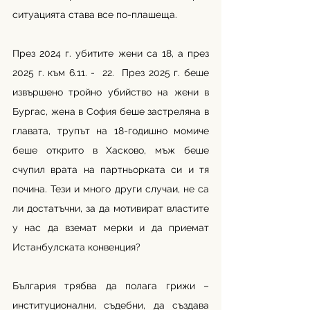
ситуацията става все по-плашеща. 
През 2024 г. убитите жени са 18, а през 
2025 г. към 6.11. -  22.  През 2025 г. беше 
извършено тройно убийство на жени в 
Бургас, жена в София беше застреляна в 
главата, трупът на 18-годишно момиче 
беше открито в Хасково, мъж беше 
счупил врата на партньорката си и тя 
почина. Тези и много други случаи, не са 
ли достатъчни, за да мотивират властите 
у нас да вземат мерки и да приемат 
Истанбулската конвенция? 
България трябва да полага грижи – 
институционални, съдебни, да създава 