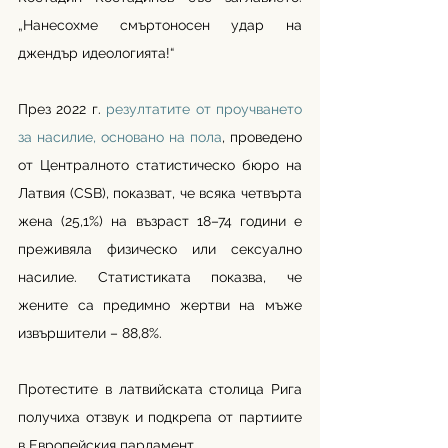
„Нанесохме смъртоносен удар на 
джендър идеологията!“
През 2022 г. 
резултатите от проучването 
за насилие, основано на пола
, проведено 
от Централното статистическо бюро на 
Латвия (CSB), показват, че всяка четвърта 
жена (25,1%) на възраст 18–74 години е 
преживяла физическо или сексуално 
насилие. Статистиката показва, че 
жените са предимно жертви на мъже 
извършители – 88,8%.
Протестите в латвийската столица Рига 
получиха отзвук и подкрепа от партиите 
в Европейския парламент. 