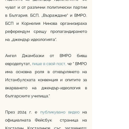
чуват и от различни политически партии 
в България. БСП, „Възраждане“ и ВМРО. 
БСП и Корнелия Нинова организираха 
референдум срещу пропагандирането 
на „джендър идеологията“. 
Ангел Джамбазки от ВМРО бивш 
евродепутат, 
пише в свой пост,
 че “ ВМРО 
има основна роля в отхвърлянето на 
Истанбулската конвенция и опитите за 
вкарването на джендър-идеология в 
българските училища.“ 
През 2024 г. е 
публикувано видео
 на 
официалната Фейсбук  страница на 
Костадин Костадинов със заглавието: 