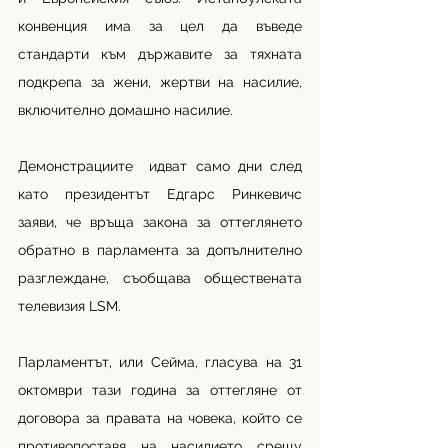
конвенция има за цел да въведе 
стандарти към държавите за тяхната 
подкрепа за жени, жертви на насилие, 
включително домашно насилие.
Демонстрациите  идват само дни след 
като президентът Едгарс Ринкевичс 
заяви, че връща закона за оттеглянето 
обратно в парламента за допълнително 
разглеждане, съобщава обществената 
телевизия LSМ.
Парламентът, или Сейма, гласува на 31 
октомври тази година за оттегляне от 
договора за правата на човека, който се 
противопоставя на насилието срещу 