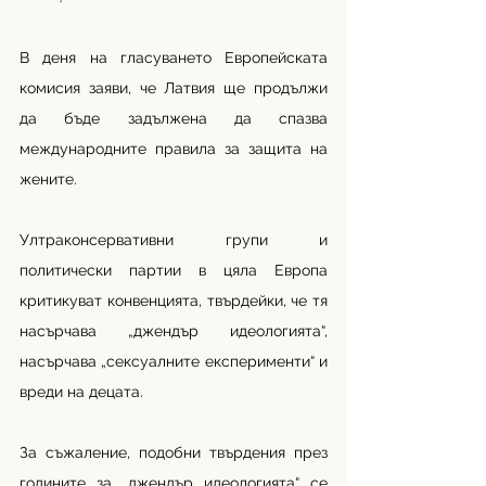
В деня на гласуването Европейската 
комисия заяви, че Латвия ще продължи 
да бъде задължена да спазва 
международните правила за защита на 
жените.
Ултраконсервативни групи и 
политически партии в цяла Европа 
критикуват конвенцията, твърдейки, че тя 
насърчава „джендър идеологията“, 
насърчава „сексуалните експерименти“ и 
вреди на децата. 
За съжаление, подобни твърдения през 
годините за „джендър идеологията“ се 