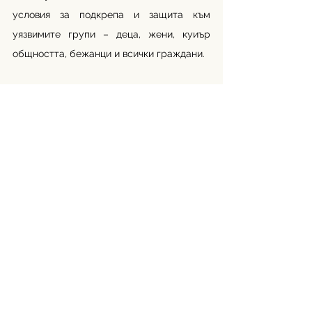
условия за подкрепа и защита към 
уязвимите групи – деца, жени, куиър 
общността, бежанци и всички граждани. 
Когато една държава се отказва да 
защитава жертвите, тя се отказва и от 
собственото си общество. Латвия все 
още има шанс да промени посоката. 
България - също. Зад всяка отложена 
ратификация и зад всеки пропуснат 
закон стоят нечий страх, нечий вик и 
прекъснато бъдеще. Насилието срещу 
жени е реален и системен проблем, 
рана в обществото, която не може да се 
затвори.