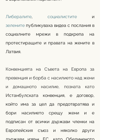
Либералите
, 
социалистите
 и 
зелените
 публикуваха видеа с послания в 
социалните мрежи в подкрепа на 
протестиращите и правата на жените в 
Латвия.
Конвенцията на Съвета на Европа за 
превенция и борба с насилието над жени 
и домашното насилие, позната като 
Истанбулската конвенция, е договор, 
който има за цел да предотвратява и 
бори насилието срещу жени и е 
подписан от всички държави членки на 
Европейския съюз и няколко други 
държави извън ЕС, като Обединеното 