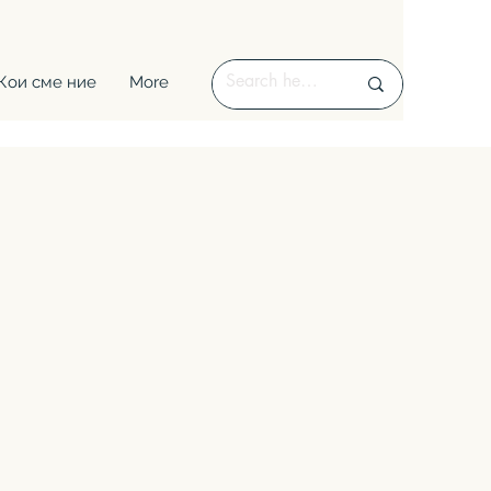
Кои сме ние
More