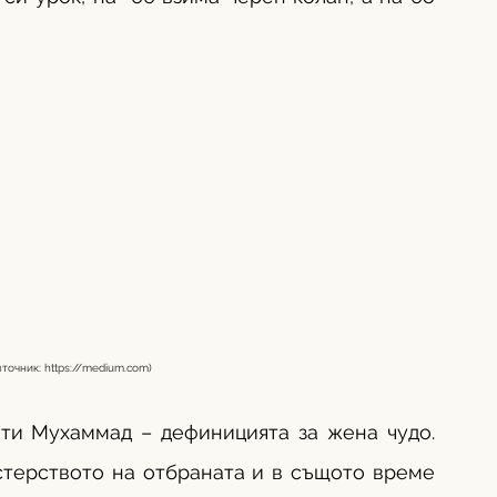
                                                                                    (източник: 
https://medium.com
) 
ти Мухаммад – дефиницията за жена чудо. 
стерството на отбраната и в същото време 