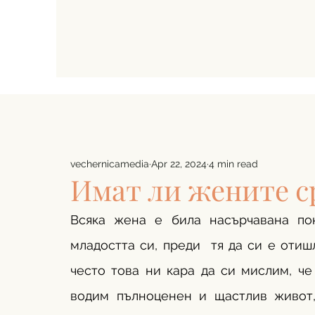
vechernicamedia
Apr 22, 2024
4 min read
Имат ли жените с
Всяка жена е била насърчавана по
младостта си, преди  тя да си е отиш
често това ни кара да си мислим, че
водим пълноценен и щастлив живот,