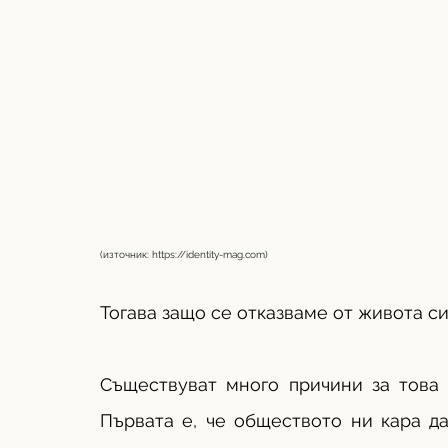
(източник: 
https://identity-mag.com
) 
Тогава защо се отказваме от живота с
Съществуват много причини за това 
Първата е, че обществото ни кара да