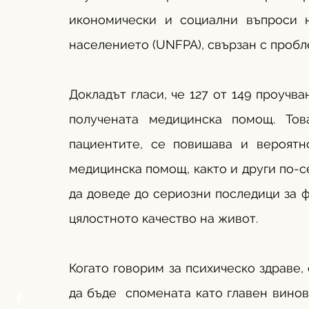
икономически и социални въпроси
населението (UNFPA), свързан с пробл
Докладът гласи, че 127 от 149 проучва
получената медицинска помощ. Тов
пациентите, се повишава и вероятн
медицинска помощ, както и други по-с
да доведе до сериозни последици за фи
цялостното качество на живот. 
Когато говорим за психическо здраве,
да бъде  спомената като главен винов