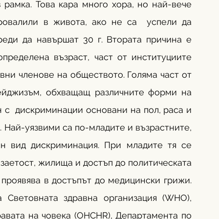
 рамка. Това кара много хора, но най-вече 
ровалили в живота, ако не са  успели да 
реди да навършат 30 г. Втората причина е 
определена възраст, част от институциите 
вни членове на обществото. Голяма част от 
ейджизъм, обхващащ различните форми на 
 с  дискриминации основани на пол, раса и 
 Най-уязвими са по-младите и възрастните, 
ен вид дискриминация. При младите тя се 
заетост, жилища и достъп до политическата 
 проявява в достъпът до медицински грижи. 
а Световната здравна организация (WHO), 
авата на човека (OHCHR), Департамента по 