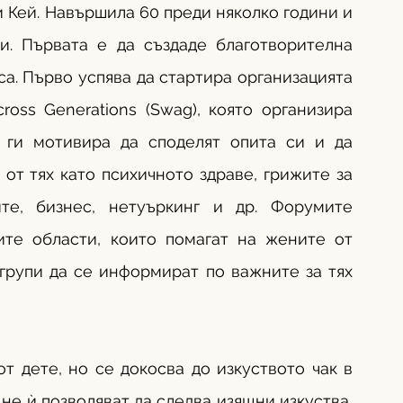
 Кей. Навършила 60 преди няколко години и 
и. Първата е да създаде благотворителна 
са. Първо успява да стартира организацията 
oss Generations (Swag), която организира 
 ги мотивира да споделят опита си и да 
от тях като психичното здраве, грижите за 
те, бизнес, нетуъркинг и др. Форумите 
ите области, които помагат на жените от 
групи да се информират по важните за тях 
 дете, но се докосва до изкуството чак в 
не ѝ позволяват да следва изящни изкуства, 