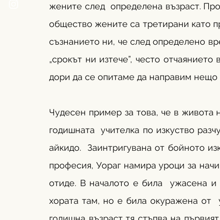
жените след  определена възраст. Про
общество жените са третирани като пр
съзнанието ни, че след определено врем
„срокът ни изтече”, често отчаянието
дори да се опитаме да направим нещо н
Чудесен пример за това, че в живота 
годишната  учителка по изкуство разч
айкидо.  Заинтригувана от бойното изк
професия, Уораг намира уроци за начи
отиде. В началото е била  ужасена и 
хората там, но е била окуражена от  
годишна възраст тя стъпва на първият 