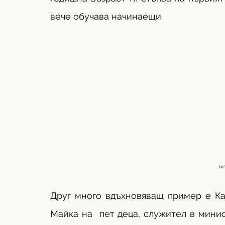
вече обучава начинаещи. 
                            
Друг много вдъхновяващ пример е Ка
Майка на  пет деца, служител в мини