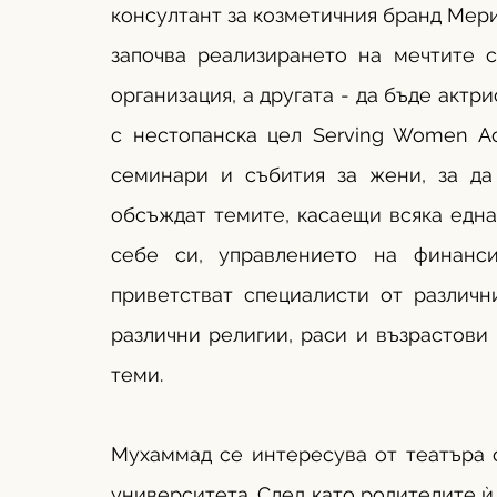
консултант за козметичния бранд Мери
започва реализирането на мечтите с
организация, а другата - да бъде актри
с нестопанска цел Serving Women Acr
семинари и събития за жени, за да
обсъждат темите, касаещи всяка една 
себе си, управлението на финанси
приветстват специалисти от различн
различни религии, раси и възрастови 
теми.
Мухаммад се интересува от театъра от
университета. След като родителите ѝ 