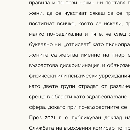
правила и по този начин ни поставя в
жени, да се чувстват сякаш са се п
постигнат всичко, което са искали, п
малко по-радикална и тя е, че след 
буквално ни  „отписват” като пълнопра
жените са жертва именно на т.нар. 
възрастова дискриминация, и обвързан
физически или психически увреждания.
като двете групи страдат от различ
среща в области като здравеопазване, 
сфера, докато при по-възрастните се 
През 2021 г. е публикуван доклад н
Службата на върховния комисар по пр