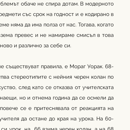
блемът обаче не спира дотам. В модерното 
едмети със срок на годност и е кодирано в 
е няма да има полза от нас. Тогава, когато 
 взема превес и не намираме смисъл в това 
ово и различно за себе си. 
не съществуват правила, е Мораг Уорак. 68-
упва стереотипите с нейния черен колан по 
уство, след като се отказва от учителската 
наещи, но и отнема година да се осмели да 
повече се е притеснявала от реакцията на 
учителя да остане до края на урока. На 60-
си урок, на  66 взима черен колан, а на 68 