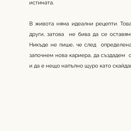
истината. 
В живота няма идеални рецепти. Това
други, затова  не бива да се оставя
Никъде не пише, че след  определена
започнем нова кариера, да създадем  
и да е нещо напълно щуро като скайдай