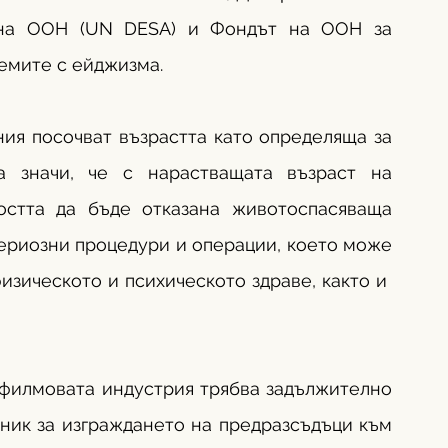
 на ООН (UN DESA) и Фондът на ООН за 
емите с ейджизма.
ния посочват възрастта като определяща за 
а значи, че с нарастващата възраст на 
остта да бъде отказана животоспасяваща 
ериозни процедури и операции, което може 
зическото и психическото здраве, както и  
 филмовата индустрия трябва задължително 
ник за изграждането на предразсъдъци към 