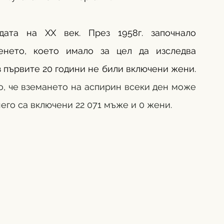
дата на ХХ век. През 1958г. започнало 
енето, което имало за цел да изследва 
„нормалното стареене на хората“. През първите 20 години не били включени жени. 
о, че вземането на аспирин всеки ден може 
него са включени 22 071 мъже и 0 жени.