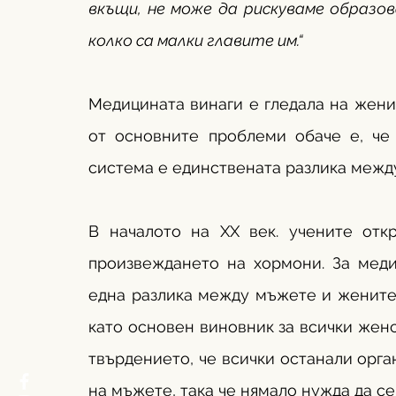
вкъщи, не може да рискуваме образов
колко са малки главите им.“ 
Медицината винаги е гледала на женит
от основните проблеми обаче е, че 
система е единствената разлика межд
В началото на ХХ век. учените откр
произвеждането на хормони. За меди
една разлика между мъжете и жените,
като основен виновник за всички женс
твърдението, че всички останали орган
на мъжете, така че нямало нужда да се