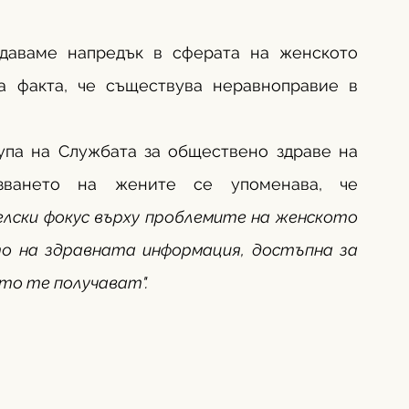
даваме напредък в сферата на женското 
а факта, че съществува неравноправие в 
рупа на Службата за обществено здраве на 
САЩ по въпросите за здравеопазването на жените се упоменава, че 
лски фокус върху проблемите на женското 
о на здравната информация, достъпна за 
то те получават".