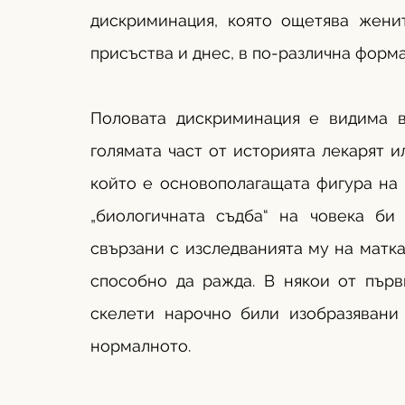
дискриминация, която ощетява женит
присъства и днес, в по-различна форма
Половата дискриминация е видима в
голямата част от историята лекарят и
който е основополагащата фигура на з
„биологичната съдба“ на човека би 
свързани с изследванията му на маткат
способно да ражда. В някои от първ
скелети нарочно били изобразявани
нормалното. 