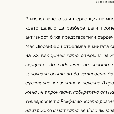
  (източник: 
htt
В изследването за интервенция на мно
което целяло да разбере дали проме
активност биха предотвратили сърдечн
Мая Дюсенбери отбелязва в книгата с
на ХХ век :
„След като открили, че 
сърцето, до падането на нивото н
започнали опити, за да установят да
ефективно превантивно лечение. В про
жена... А в проучване, подкрепено от 
Университета Рокфелер, което разгле
на гърдата и матката, не била включе