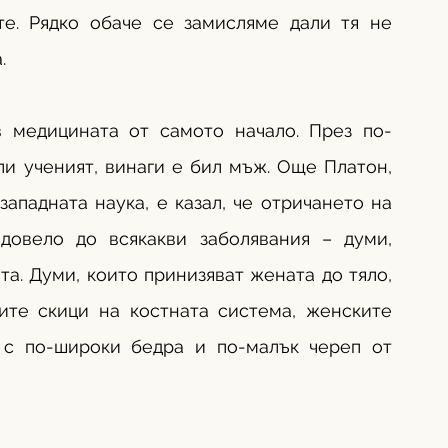
е. Рядко обаче се замисляме дали тя не 
.
 медицината от самото начало. През по-
ли ученият, винаги е бил мъж. Още Платон, 
ападната наука, е казал, че отричането на 
довело до всякакви заболявания – думи, 
а. Думи, които принизяват жената до тяло, 
ите скици на костната система, женските 
 с по-широки бедра и по-малък череп от 