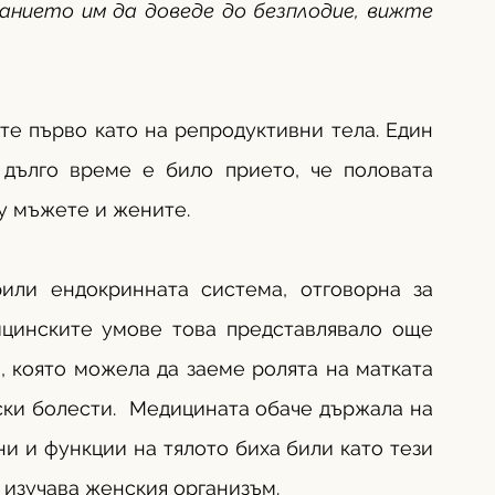
анието им да доведе до безплодие, вижте 
е първо като на репродуктивни тела. Един 
дълго време е било прието, че половата 
у мъжете и жените. 
или ендокринната система, отговорна за 
цинските умове това представлявало още 
 която можела да заеме ролята на матката 
ки болести.  Медицината обаче държала на 
и и функции на тялото биха били като тези 
 изучава женския организъм.  