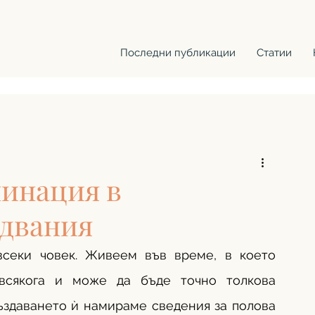
Последни публикации
Статии
инация в
едвания
секи човек. Живеем във време, в което 
всякога и може да бъде точно толкова 
ъздаването ѝ намираме сведения за полова 