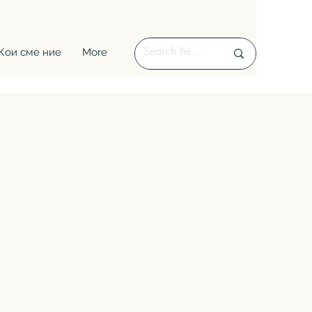
Кои сме ние
More