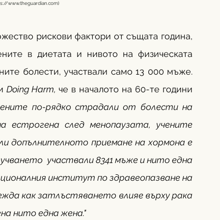
ps://www.theguardian.com
)
жество рискови фактори от същата година, 
ните в диетата и нивото на физическата 
ите болести, участвали само 13 000 мъже. 
и 
Doing Harm, 
че в началото на 60-те години 
жените по-рядко страдали от болести на 
а естрогена след менопаузата, учените 
ли допълнителното приемане на хормона е 
учването  участвали 8341 мъже и нито една 
Националния институт по здравеопазване на 
жда как затлъстяването влияе върху рака 
на нито една жена."