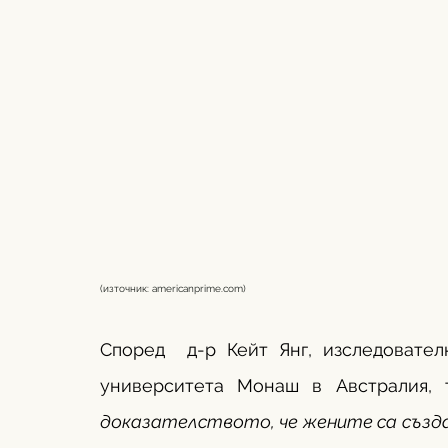
(източник: 
americanprime.com
)
Според  д-р Кейт Янг, изследовател
университета Монаш в Австралия, 
доказателството, че жените са създа