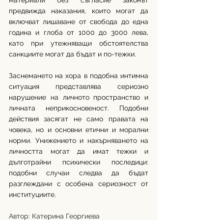
материали без съгласие законът 
предвижда наказания, които могат да 
включват лишаване от свобода до една 
година и глоба от 1000 до 3000 лева, 
като при утежняващи обстоятелства 
санкциите могат да бъдат и по-тежки.
Заснемането на хора в подобна интимна 
ситуация представлява сериозно 
нарушение на личното пространство и 
личната неприкосновеност. Подобни 
действия засягат не само правата на 
човека, но и основни етични и морални 
норми. Унижението и накърняването на 
личността могат да имат тежки и 
дълготрайни психически последици: 
подобни случаи следва да бъдат 
разглеждани с особена сериозност от 
институциите.
Автор: Катерина Георгиева