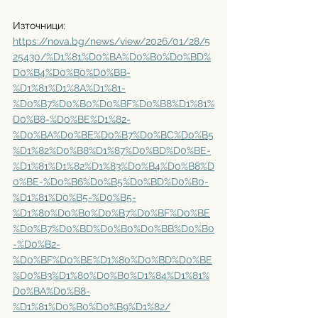
Източници:
https://nova.bg/news/view/2026/01/28/5
25430/%D1%81%D0%BA%D0%B0%D0%BD%
D0%B4%D0%B0%D0%BB-
%D1%81%D1%8A%D1%81-
%D0%B7%D0%B0%D0%BF%D0%B8%D1%81%
D0%B8-%D0%BE%D1%82-
%D0%BA%D0%BE%D0%B7%D0%BC%D0%B5
%D1%82%D0%B8%D1%87%D0%BD%D0%BE-
%D1%81%D1%82%D1%83%D0%B4%D0%B8%D
0%BE-%D0%B6%D0%B5%D0%BD%D0%B0-
%D1%81%D0%B5-%D0%B5-
%D1%80%D0%B0%D0%B7%D0%BF%D0%BE
%D0%B7%D0%BD%D0%B0%D0%BB%D0%B0
-%D0%B2-
%D0%BF%D0%BE%D1%80%D0%BD%D0%BE
%D0%B3%D1%80%D0%B0%D1%84%D1%81%
D0%BA%D0%B8-
%D1%81%D0%B0%D0%B9%D1%82/