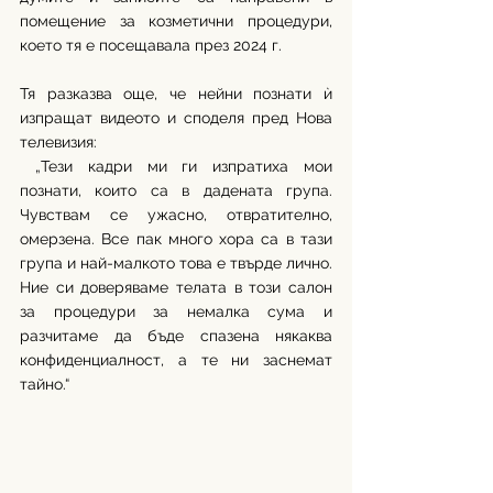
помещение за козметични процедури, 
което тя е посещавала през 2024 г.
Тя разказва още, че нейни познати ѝ 
изпращат видеото и споделя пред Нова 
телевизия:
 „Тези кадри ми ги изпратиха мои 
познати, които са в дадената група. 
Чувствам се ужасно, отвратително, 
омерзена. Все пак много хора са в тази 
група и най-малкото това е твърде лично. 
Ние си доверяваме телата в този салон 
за процедури за немалка сума и 
разчитаме да бъде спазена някаква 
конфиденциалност, а те ни заснемат 
тайно.“