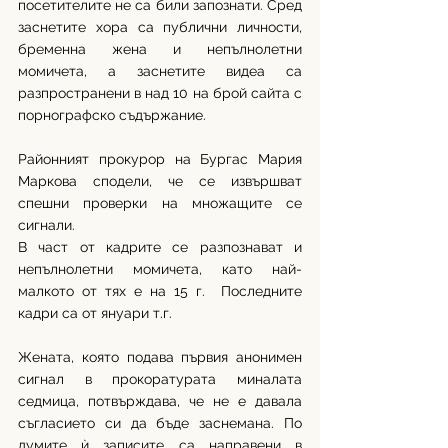
посетителите не са били запознати. Сред 
заснетите хора са публични личности, 
бременна жена и непълнолетни 
момичета, а заснетите видеа са 
разпространени в над 10 на брой сайта с 
порнографско съдържание.
Районният прокурор на Бургас Мария 
Маркова сподели, че се извършват 
спешни проверки на множащите се 
сигнали. 
В част от кадрите се разпознават и 
непълнолетни момичета, като най-
малкото от тях е на 15 г.  Последните 
кадри са от януари т.г.
Жената, която подава първия анонимен 
сигнал в прокоратурата миналата 
седмица, потвърждава, че не е давала 
съгласието си да бъде заснемана. По 
думите ѝ записите са направени в 