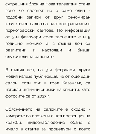
сутрешния блок на Нова телевизия, стана 
ясно, че салонът не е само един - 
подобни записи от друг реномиран 
козметичен салон са разпространявани в 
порнографски сайтове. По информация 
от 3-и февруари сред заснените е и 9 
годишно момиче, а в същия ден са 
разпитани и настоящи и бивши 
служители на салоните. 
В същия ден, на 3-и февруари, друга 
медия излезе публикация, че от още един 
салон, този път в град Казанлък, са 
изтекли интимни снимки на клиенти, като 
фотосите са от 2023 г. 
Обяснението на салоните е сходно - 
камерите са сложени с цел превенция на 
кражби. Видеонаблюдение обаче е 
имало в стаите за процедури, с което 