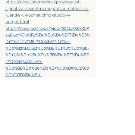
https://news.bg/regions/proveryavat-
signal-za-zasnet-pornografski-material-s-
klientka-v-kozmetichno-studio-v-
burgas.html
https://nova.bg/news/view/2026/02/02/5
25852/%D0%B7%D0%B0%D0%BF%D0%B8%
D1%81%D0%B8-%D0%BE%D1%82-
%D0%B2%D1%82%D0%BE%D1%80%D0%B8-
%D1%81%D0%B0%D0%BB%D0%BE%D0%BD
-%D0%B7%D0%B0-
%D0%BB%D0%B0%D0%B7%D0%B5%D1%80
%D0%BD%D0%B0-
%D0%B5%D0%BF%D0%B8%D0%BB%D0%B0
%D1%86%D0%B8%D1%8F-%D0%B2-
%D0%B1%D1%83%D1%80%D0%B3%D0%B0%
D1%81-
%D0%B8%D0%B7%D1%82%D0%B5%D0%BA
%D0%BE%D1%85%D0%B0-%D0%B2-
%D1%81%D0%B0%D0%B9%D1%82%D0%BE%
D0%B2%D0%B5-%D1%81-
%D0%BF%D0%BE%D1%80%D0%BD%D0%BE