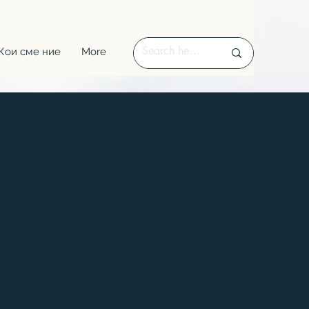
Кои сме ние
More
е
е