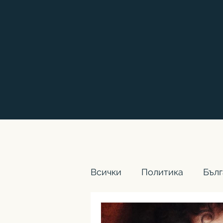
Всички
Политика
Бълг
Здраве
История