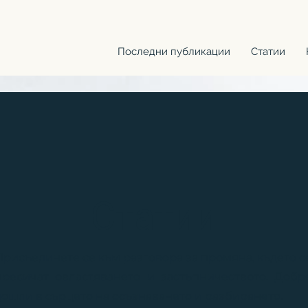
Последни публикации
Статии
Статии
Присъединете се към разговора за промяна, където с
пресичат овластяването и застъпничеството. Добр
дошли в сърцето на осъзнаването и разбирането.