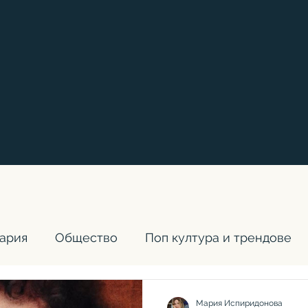
ария
Общество
Поп култура и трендове
Конкурс
Мария Испиридонова