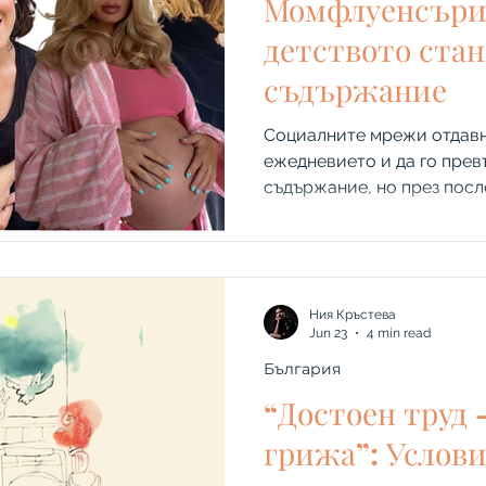
Момфлуенсърит
детството стан
съдържание
Социалните мрежи отдавн
ежедневието и да го прев
съдържание, но през посл
между личното и публично
повече и повече. От видеа 
„момичешки рутини“ до с
за първа менструация, вс
инфлуенсъри превръщат п
Ния Кръстева
Jun 23
4 min read
си в онлайн спектакъл. За
розовите опаковки и майк
България
децата си, обаче стои п
“Достоен труд 
грижа”: Услови