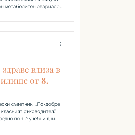
ен метаболитен овариален
та идва след години
, научни консенсуси и
ности, а тя променя
за състоянието,
за хората, засегнати от
иблизително 1 на 8 жени, а
на организация близо 70%
здраве влиза в
илище от 8.
ески съветник: ,,По-добре
 класният ръководител.”
редно по 1-2 учебни дни
цикъл. От септември 2026
ай-после ще говори