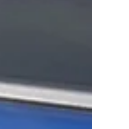
г.), позовавайки се на решение на
Конституционния съд от 2021 г., прие, че
според националното законодателство
не съществува никаква възможност за
правно призн