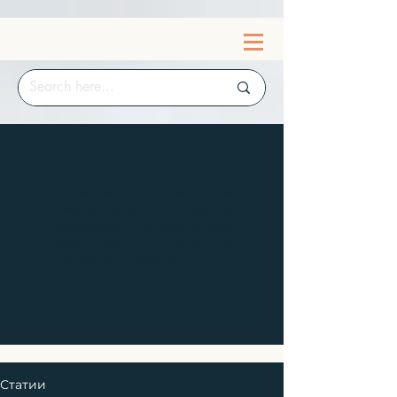
Статии
Присъединете се към разговора за
промяна, където се пресичат
овластяването и застъпничеството.
Добре дошли в сърцето на
осъзнаването и разбирането.
Статии