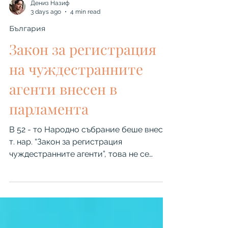
Дениз Назиф
3 days ago
4 min read
България
Закон за регистрация
на чуждестранните
агенти внесен в
парламента
В 52 - то Народно събрание беше внесен
т. нар. “Закон за регистрация
чуждестранните агенти”, това не се
случва за първи път. Той бе внесен в
различни парламенти назад във
времето, но поради различни причини
не беше разглеждан в комисиите в НС. В