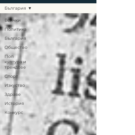
България
Всички
Политика
България
Общество
Поп
култура и
трендове
Спорт
Изкуство
Здраве
История
Конкурс