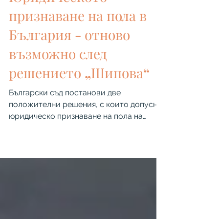
България
Юридическото
признаване на пола в
България - отново
възможно след
решението „Шипова“
Български съд постанови две
положителни решения, с които допусна
юридическо признаване на пола на
двама транс човека. Това съобщи в
началото на юли ЛГБТИ организация
„Действие“, чиито клиенти са страните
по делата. Новината идва след години на
спорна съдебна практика, в рамките на
която Върховният касационен съд (2023