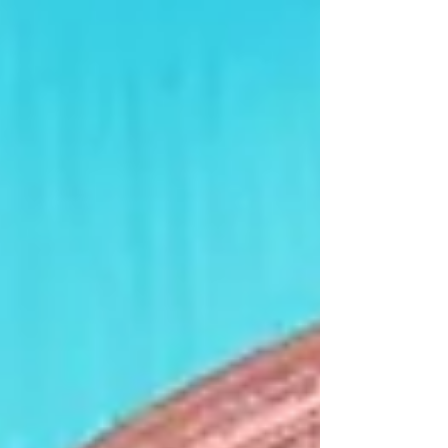
началото на 2025 г., имаше кворум и
дебат се проведе . Сега през 2026 г.
законопроектът отново е внесен в
Народното събрание от ПП
”Възраждане”. През 2024 г. след опит
законът да бъде разгледан и отхвърлен в
Комисията по културата и