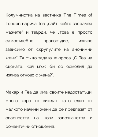
Колумнистка на вестника The Times of 
London нарича Tea „сайт, който засрамва 
мъжете“ и твърди, че „това е просто 
самосъдебно правосъдие, изцяло 
зависимо от скрупулите на анонимни 
жени“. Тя също задава въпроса „С Tea на 
сцената, кой мъж би се осмелил да 
излиза отново с жена?“.
Макар и Tea да има своите недостатъци, 
много хора го виждат като един от 
малкото начини жени да се предпазят от 
опасността на нови запознанства и 
романтични отношения. 