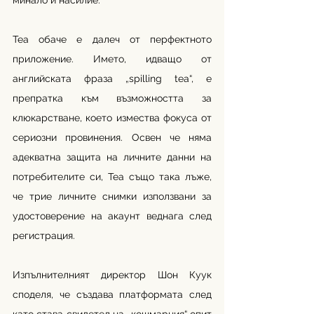
минало и насилие. 
Tea обаче е далеч от перфектното 
приложение. Името, идващо от 
английската фраза „spilling tea“, е 
препратка към възможността за 
клюкарстване, което измества фокуса от 
сериозни провинения. Освен че няма 
адекватна защита на личните данни на 
потребителите си, Tea също така лъже, 
че трие личните снимки използвани за 
удостоверение на акаунт веднага след 
регистрация.
Изпълнителният директор Шон Куук 
споделя, че създава платформата след 