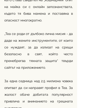
като става свидетел на „кошмарния“ опит 
на майка си с онлайн запознанствата, 
където тя бива мамена и поставяна в 
опасност многократно.
„Tea се роди от дълбоко лична мисия - да 
даде на жените инструментите, от които 
се нуждаят, за да излизат на срещи 
безопасно в свят, който често 
пренебрегва тяхната защита“ твърди 
сайтът на приложението.
За една седмица над 2,5 милиона човека 
опитват да си направят профил в Tea. За 
жалост обаче добитата популярност 
привлича и вниманието на грешната 