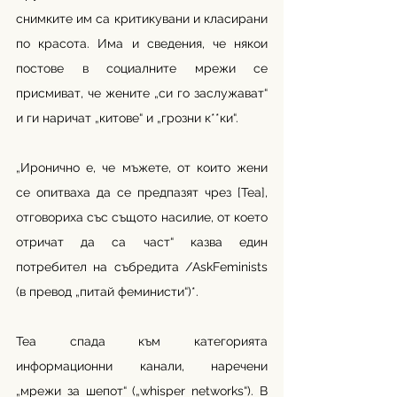
снимките им са критикувани и класирани 
по красота. Има и сведения, че някои 
постове в социалните мрежи се 
присмиват, че жените „си го заслужават“ 
и ги наричат „китове“ и „грозни к**ки“. 
„Иронично е, че мъжете, от които жени 
се опитваха да се предпазят чрез [Tea], 
отговориха със същото насилие, от което 
отричат да са част“ казва един 
потребител на събредита /AskFeminists 
(в превод „питай феминисти“)*.
Tea спада към категорията 
информационни канали, наречени 
„мрежи за шепот“ („whisper networks“). В 