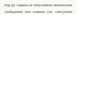
под 50 години са получавали непоискани 
съобщения или снимки със сексуално 
съдържание. Около 43% от жени казват, 
че някой е продължил да се свързва с 
тях, след като са казали, че не се 
интересуват, 37% са били наричани с 
обидни названия, а 11% са получавали 
заплахи за физическо нараняване.
Бел.автор: 
 *AskFeminists е едно от хилядите 
тематични табла на приложението 
Reddit, наричани събредити. В тях 
потребители могат да споделят 
всякакво съдържание, като линкове, 
въпроси, изображения и видеа, 