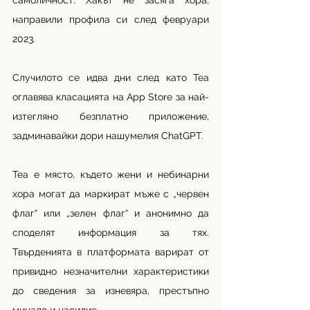
самоличност. Хакът не засяга хора, 
направили профила си след февруари 
2023.
Случилото се идва дни след като Tea 
оглавява класацията на App Store за най-
изтегляно безплатно приложение, 
задминавайки дори нашумелия ChatGPT.
Tea е място, където жени и небинарни 
хора могат да маркират мъже с „червен 
флаг“ или „зелен флаг“ и анонимно да 
споделят информация за тях. 
Твърденията в платформата варират от 
привидно незначителни характеристики 
до сведения за изневяра, престъпно 