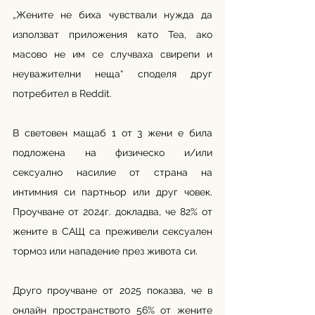
„Жените не биха чувствали нужда да 
използват приложения като Tea, ако 
масово не им се случваха свирепи и 
неуважителни неща“ споделя друг 
потребител в Reddit.
В световен мащаб 1 от 3 жени е била 
подложена на физическо и/или 
сексуално насилие от страна на 
интимния си партньор или друг човек. 
Проучване от 2024г. докладва, че 82% от 
жените в САЩ са преживели сексуален 
тормоз или нападение през живота си. 
Друго проучване от 2025 показва, че в 
онлайн пространството 56% от жените 