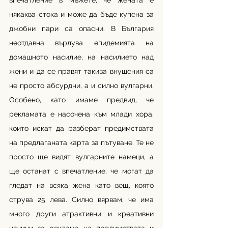
впечатление в мъжете, че жената е 
някаква стока и може да бъде купена за 
джобни пари са опасни. В България 
неотдавна върлува епидемията на 
домашното насилие, на насилието над 
жени и да се правят такива внушения са 
не просто абсурдни, а и силно вулгарни. 
Особено, като имаме предвид, че 
рекламата е насочена към млади хора, 
които искат да разберат предимствата 
на предлаганата карта за пътуване. Те не 
просто ще видят вулгарните намеци, а 
ще останат с впечатление, че могат да 
гледат на всяка жена като вещ, която 
струва 25 лева. Силно вярвам, че има 
много други атрактивни и креативни 