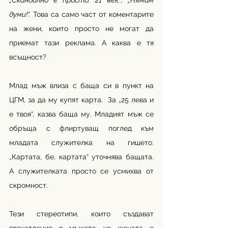
„Скандално е просто. 21 век.“, „Нямам 
думи!“.
 Това са само част от коментарите 
на жени, които просто не могат да 
приемат тази реклама. А каква е тя 
всъщност? 
Млад мъж влиза с баща си в пункт на 
ЦГМ, за да му купят карта.  За „25 лева и 
е твоя“, казва баща му. Младият мъж се 
обръща с флиртуващ поглед към 
младата служителка на гишето. 
„Картата, бе, картата“ уточнява бащата. 
А служителката просто се усмихва от 
скромност. 
Тези стереотипи, които създават 