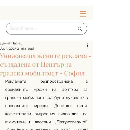
Дениз Назиф
Jul 3, 2025
2 min read
Унижаваща жените реклама -
създадена от Център за
градска мобилност - София
Рекламата, разпространена в 
социалните мрежи на Центъра за 
градска мобилност, разбуни духовете в 
социалните мрежи. Десетки жени, 
коментирали въпросния видеоклип, са 
възмутени и ядосани. 
„Потресаващо!“, 