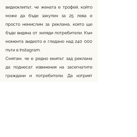
видеоклипът, че жената е трофей, който 
може да бъде закупен за 25 лева е 
просто немислим за реклама, която ще 
бъде видяна от хиляди потребители. Към 
момента видеото е гледано над 240 000 
пъти в Instagram. 
Смятам, че е редно екипът зад реклама 
да поднесат извинения на засегнатите 
граждани и потребители. Да изтрият 
рекламата или поне да я презаснемат 
без сексистки и сексуални намеци. 
Време е за извинение! 
Линк към рекламата: 
Instagram