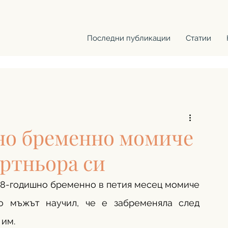
Последни публикации
Статии
но бременно момиче
артньора си
18-годишно бременно в петия месец момиче 
о мъжът научил, че е забременяла след 
им.  