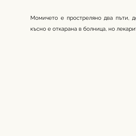
Момичето е простреляно два пъти, д
късно е откарана в болница, но лекарит