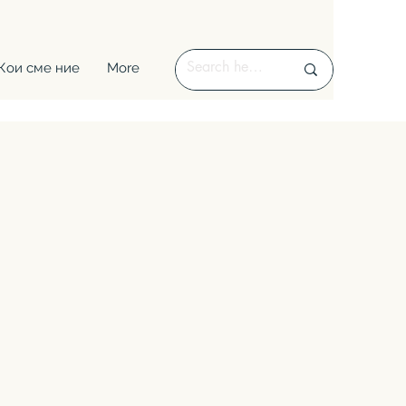
Кои сме ние
More