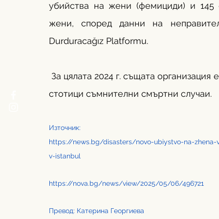
убийства на жени (фемициди) и 145 
жени, според данни на неправителст
Durduracağız Platformu.
 За цялата 2024 г. същата организация е отчела 394 потвърдени убийства на жени и 
стотици съмнителни смъртни случаи. 
Източник: 
https://news.bg/disasters/novo-ubiystvo-na-zhena-v
v-istanbul
https://nova.bg/news/view/2025/05/06/496721
Превод: Катерина Георгиева