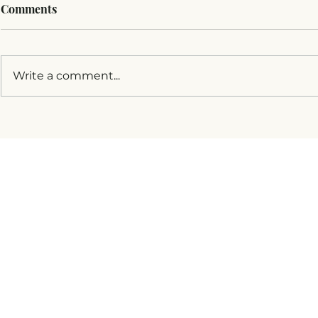
Comments
Write a comment...
Пловдив: Убийството на
„Гърди и я
мъж, започнало като “лов
станеш май
на педофили”