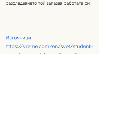
разследването той запазва работата си.
Източници: 
https://vreme.com/en/svet/studenti-
navodno-ocenjuju-da-li-su-njihove-
koleginice-pogodne-za-silovanje/
@feministhood
Превод: Катерина Георгиева