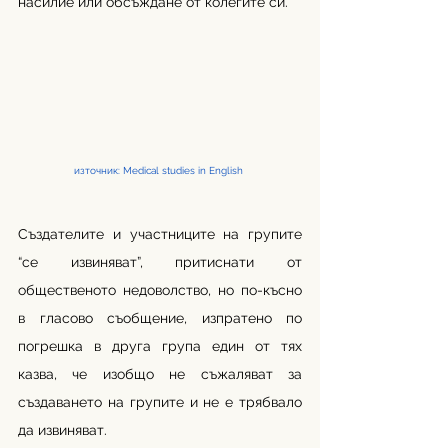
насилие или обсъждане от колегите си. 
източник: Medical studies in Еnglish 
Създателите и участниците на групите 
“се извиняват”, притиснати от 
общественото недоволство, но по-късно 
в гласово съобщение, изпратено по 
погрешка в друга група един от тях 
казва, че изобщо не съжаляват за 
създаването на групите и не е трябвало 
да извиняват.