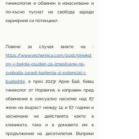
гинекология е обвинен в изнасилване и 
по-късно пуснат на свобода заради 
кариерния си потенциал.
Повече за случая вижте на :
https://www.vechernica.com/post/ginekol
og-v-belgia-osuden-za-iznasilvane-na-
svoboda-zaradi-kariernia-si-potencial-i-
budeshte
,
 а през 2023г Арне Бай, бивш 
гинеколог от Норвегия, е изправен пред 
обвинения в сексуално насилие над 87 
жени на възраст между 14 и 67 години и 
заснемане на действията както в 
клиниката, така и в домовете им в 
продължение на десетилетия. Въпреки 