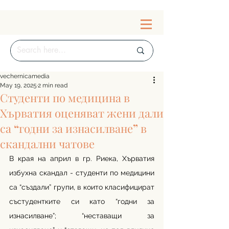
vechernicamedia
May 19, 2025
2 min read
Студенти по медицина в
Хърватия оценяват жени дали
са “годни за изнасилване” в
скандални чатове
В края на април в гр. Риека, Хърватия 
избухна скандал - студенти по медицини 
са “създали” групи, в които класифицират 
състудентките си като “годни за 
изнасилване”; “неставащи за 