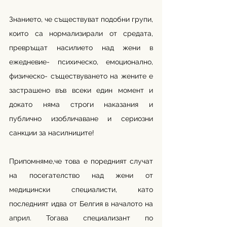
Знанието, че съществуват подобни групи, 
които са нормализирали от средата, 
превръщат насилието над жени в 
ежедневие- психическо, емоционално, 
физическо- съществуването на жените е 
застрашено във всеки един момент и 
докато няма строги наказания и 
публично изобличаване и сериозни 
санкции за насилниците!
Припомняме,че това е поредният случат 
на посегателство над жени от 
медицински специалисти, като 
последният идва от Белгия в началото на 
април. Тогава специализант по 