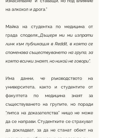
изнасилване” и “ставащи, но под влияние 
на алкохол и дрога.”
Майка на студентка по медицина от 
града споделя:
„Дъщеря ми ми изпрати 
линк към публикация в Reddit, в която се 
споменава съществуването на група, за 
която всички знаят, но никой не говори”.
Има данни, че ръководството на 
университета, както и студентите от 
факултета по медицина знаят за 
съществуването на групите, но поради 
“липса на доказателства” нищо не може 
да се направи. Студентките се страхуват 
да докладват, за да не станат обект на 