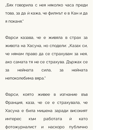
„Бях говорила с нея няколко часа преди 
това, за да ѝ кажа, че филмът е в Кан и да 
я поканя.“
Фарси казава, че е живяла в страх за 
живота на Хасуна, но сподели: „Казах си, 
че нямам право да се страхувам за нея, 
ако самата тя не се страхува. Държах се 
за нейната сила, за нейната 
непоколебима вяра.“
Фарси, която живее в изгнание във 
Франция, каза, че се е страхувала, че 
Хасуна е била мишена заради високият 
интерес към работата ѝ като 
фотожурналист и наскоро публично 