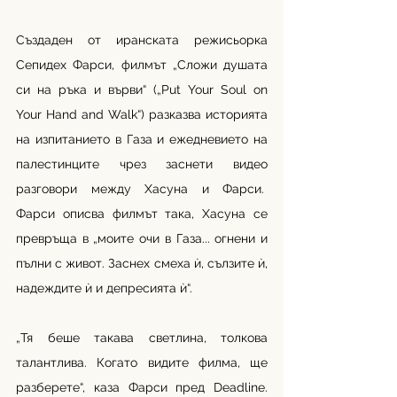
Създаден от иранската режисьорка 
Сепидех Фарси, филмът „Сложи душата 
си на ръка и върви“ („Put Your Soul on 
Your Hand and Walk“) разказва историята 
на изпитанието в Газа и ежедневието на 
палестинците чрез заснети видео 
разговори между Хасуна и Фарси.  
Фарси описва филмът така, Хасуна се 
превръща в „моите очи в Газа... огнени и 
пълни с живот. Заснех смеха ѝ, сълзите ѝ, 
надеждите ѝ и депресията ѝ“.
„Тя беше такава светлина, толкова 
талантлива. Когато видите филма, ще 
разберете“, каза Фарси пред Deadline. 