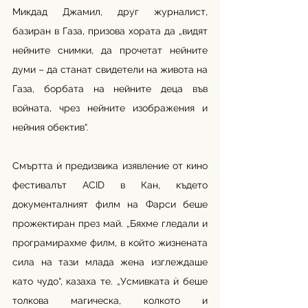
Микдад Джамил, друг журналист, 
базиран в Газа, призова хората да „видят 
нейните снимки, да прочетат нейните 
думи – да станат свидетели на живота на 
Газа, борбата на нейните деца във 
войната, чрез нейните изображения и 
нейния обектив“.
Смъртта ѝ предизвика изявление от кино 
фестивалът ACID в Кан, където 
документалният филм на Фарси беше 
прожектиран през май. „Бяхме гледали и 
програмирахме филм, в който жизнената 
сила на тази млада жена изглеждаше 
като чудо“, казаха те. „Усмивката ѝ беше 
толкова магическа, колкото и 