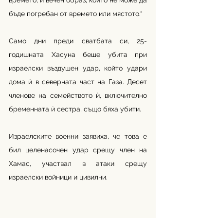
времето, и вечен образ, който не може да 
бъде погребан от времето или мястото.“
Само дни преди сватбата си, 25-
годишната Хасуна беше убита при 
израелски въздушен удар, който удари 
дома ѝ в северната част на Газа. Десет 
членове на семейството ѝ, включително 
бременната ѝ сестра, също бяха убити.
Израелските военни заявиха, че това е 
бил целенасочен удар срещу член на 
Хамас, участвал в атаки срещу 
израелски войници и цивилни.