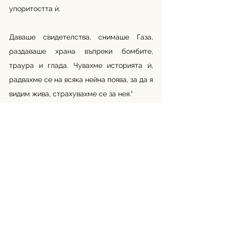
упоритостта ѝ. 
Даваше свидетелства, снимаше Газа, 
раздаваше храна въпреки бомбите, 
траура и глада. Чувахме историята ѝ, 
радвахме се на всяка нейна поява, за да я 
видим жива, страхувахме се за нея.“
Хайдар ал-Газали, палестински поет в 
Газа, каза в публикация в Instagram, че 
преди да бъде убита, Хасуна го е 
помолила да напише стихотворение за 
нея, когато умре.
Говорейки за пристигането ѝ в по-мил 
отвъден живот, стихотворението гласи: 
„Днешното слънце няма да навреди. 