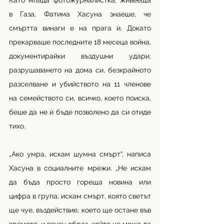
Като млада фотожурналистка, живееща 
в Газа, Фатима Хасуна знаеше, че 
смъртта винаги е на прага ѝ. Докато 
прекарваше последните 18 месеца война, 
документирайки въздушни удари, 
разрушаването на дома си, безкрайното 
разселване и убийството на 11 членове 
на семейството си, всичко, което поиска, 
беше да не ѝ бъде позволено да си отиде 
тихо.
„Ако умра, искам шумна смърт“, написа 
Хасуна в социалните мрежи. „Не искам 
да бъда просто гореща новина или 
цифра в група, искам смърт, която светът 
ще чуе, въздействие, което ще остане във 