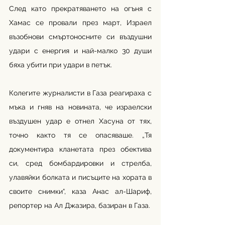
След като прекратяването на огъня с 
Хамас се провали през март, Израел 
възобнови смъртоносните си въздушни 
удари с енергия и най-малко 30 души 
бяха убити при удари в петък.
Колегите журналисти в Газа реагираха с 
мъка и гняв на новината, че израелски 
въздушен удар е отнел Хасуна от тях, 
точно както тя се опасяваше. „Тя 
документира кланетата през обектива 
си, сред бомбардировки и стрелба, 
улавяйки болката и писъците на хората в 
своите снимки“, каза Анас ал-Шариф, 
репортер на Ал Джазира, базиран в Газа.