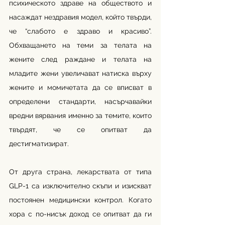
психическото здраве на обществото и 
насаждат нездравия модел, който твърди, 
че “слабото е здраво и красиво”. 
Обхващането на теми за телата на 
жените след раждане и телата на 
младите жени увеличават натиска върху 
жените и момичетата да се вписват в 
определени стандарти, насърчавайки 
вредни вярвания именно за темите, които 
твърдят, че се опитват да 
дестигматизират.
От друга страна, лекарствата от типа 
GLP-1 са изключително скъпи и изискват 
постоянен медицински контрол. Когато 
хора с по-нисък доход се опитват да ги 