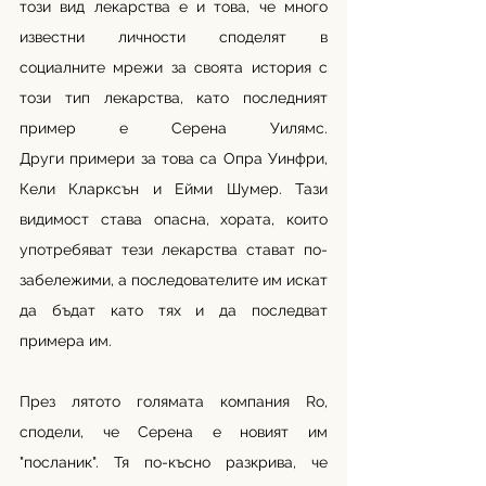
този вид лекарства е и това, че много 
известни личности споделят в 
социалните мрежи за своята история с 
този тип лекарства, като последният 
пример е Серена Уилямс. 
Други примери за това са Опра Уинфри, 
Кели Кларксън и Ейми Шумер. Тази 
видимост става опасна, хората, които 
употребяват тези лекарства стават по-
забележими, а последователите им искат 
да бъдат като тях и да последват 
примера им. 
През лятото голямата компания Ro, 
сподели, че Серена е новият им 
"посланик". Тя по-късно разкрива, че 