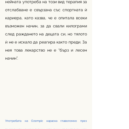
нейната употреба на този вид терапия за 
отслабване е свързана със спортната ѝ 
кариера, като казва, че е опитала всеки 
възможен начин, за да свали килограми 
след раждането на децата си, но тялото 
ѝ не е искало да реагира както преди. За 
нея това лекарство не е “бърз и лесен 
начин”. 
Употребата на Ozempic нарасна главоломно през 