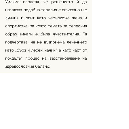
Уилямс споделя, че решението ѝ да 
използва подобна терапия е свързано и с 
личния ѝ опит като чернокожа жена и 
спортистка, за която темата за телесния 
образ винаги е била чувствителна. Тя 
подчертава, че не възприема лечението 
като „бърз и лесен начин“, а като част от 
по-дълъг процес на възстановяване на 
здравословния баланс.
И въпреки споделените от Уилямс 
причини, използването на употребата ѝ 
на GLP-1 лекарства за рекламна 
кампания се усеща като капитулация 
пред идеалите ѝ, които някога е 
защитавала.