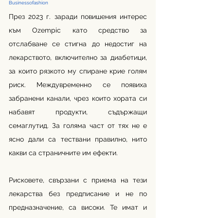
Businessofashion
През 2023 г. заради повишения интерес 
към Ozempic като средство за 
отслабване се стигна до недостиг на 
лекарството, включително за диабетици, 
за които рязкото му спиране крие голям 
риск. Междувременно се появиха 
забранени канали, чрез които хората си 
набавят продукти, съдържащи 
семаглутид. За голяма част от тях не е 
ясно дали са тествани правилно, нито 
какви са страничните им ефекти. 
Рисковете, свързани с приема на тези 
лекарства без предписание и не по 
предназначение, са високи. Те имат и 