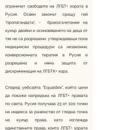
ограничат свободите на ЛГБТ+ хората в 
Русия. Освен законът срещу гей 
“пропагандата”, -  бракосъчетание на 
куиър двойки и осиновяването на деца от 
тях не са разрешени, утвърждаващи пола 
медицински процедури са незаконни, 
конверсионната терапия в Русия е 
разрешена и няма защита от 
дискриминация на ЛГБТК+ хора. 
Според уебсайта “Equaldex”, който цели 
да покаже напредъка на ЛГБТ+ правата 
по света, Русия получава 23 от 100 точки 
на индекса за равенство от гледна точка 
на куиър права, като изглежда 
единствените права, които ЛГБТ+ хората 