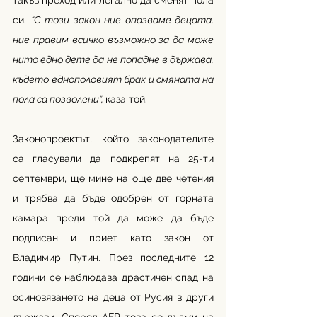
такъв преход или легално да сменят пола 
си. 
“С този закон ние опазваме децата, 
ние правим всичко възможно за да може 
нито едно дете да не попадне в държава, 
където еднополовият брак и смяната на 
пола са позволени”, 
каза той. 
Законопроектът, който законодателите 
са гласували да подкрепят на 25-ти 
септември, ще мине на още две четения 
и трябва да бъде одобрен от горната 
камара преди той да може да бъде 
подписан и приет като закон от 
Владимир Путин. През последните 12 
години се наблюдава драстичен спад на 
осиновяването на деца от Русия в други 