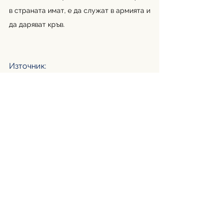
в страната имат, е да служат в армията и 
да даряват кръв.
Източник: 
https://www.thepinknews.com/2024/
09/25/russias-parliament-backs-
adoption-ban-on-countries-that-
permit-gender-transition/
Автор: Emily Chudy
Превод: Марта Кръстева
See All
Recent Posts