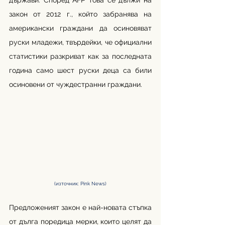
държави. Според AFP това се дължи на 
закон от 2012 г., който забранява на 
американски граждани да осиновяват 
руски младежи, твърдейки, че официални 
статистики разкриват как за последната 
година само шест руски деца са били 
осиновени от чуждестранни граждани.
(източник: Pink News)
Предложеният закон е най-новата стъпка 
от дълга поредица мерки, които целят да 