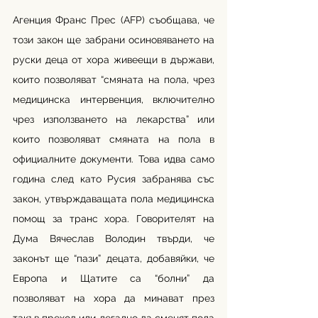
Агенция Франс Прес (AFP) съобщава, че 
този закон ще забрани осиновяването на 
руски деца от хора живеещи в държави, 
които позволяват “смяната на пола, чрез 
медицинска интервенция, включително 
чрез използването на лекарства” или 
които позволяват смяната на пола в 
официалните документи. Това идва само 
година след като Русия забранява със 
закон, утвърждаващата пола медицинска 
помощ за транс хора. Говорителят на 
Дума Вячеслав Володин твърди, че 
законът ще “пази” децата, добавяйки, че 
Европа и Щатите са “болни” да 
позволяват на хора да минават през 