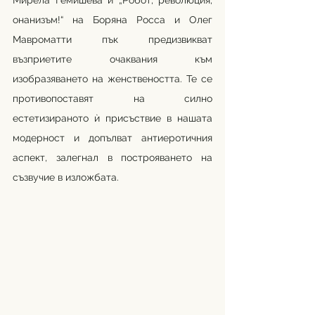
онанизъм!“ на Боряна Росса и Олег 
Мавроматти пък предизвикват 
възприетите очаквания към 
изобразяването на женствеността. Те се 
противопоставят на силно 
естетизираното ѝ присъствие в нашата 
модерност и допълват антиеротичния 
аспект, залегнал в построяването на 
съзвучие в изложбата.