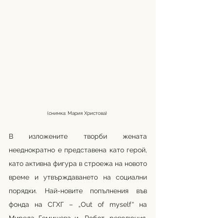
(снимка: Мария Христова) 
В изложените творби жената 
нееднократно е представена като герой, 
като активна фигура в строежа на новото 
време и утвърждаването на социални 
порядки. Най-новите попълнения във 
фонда на СГХГ – „Out of myself“ на 
Мирела Гемишева и „Робот, революция, 