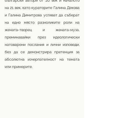
български автори от 20 век и началото 
на 21 век, като кураторите Галина Декова 
и Галина Димитрова успяват да съберат 
на едно място разноликите роли на 
жената-творец и жената-муза, 
преминавайки през идеологически 
натоварени послания и лични изповеди, 
без да се демонстрира претенция за 
абсолютна изчерпателност на темата 
или примерите. 