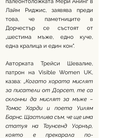
палеонтоложката Мери Анинг в 
Лайм Риджис, заявява преди 
това, че паметниците в 
Дорчестър се състоят от 
„шестима мъже, едно куче, 
една кралица и един кон".
Авторката Трейси Шевалие, 
патрон на Visible Women UK, 
казва: 
„Когато хората мислят 
за писатели от Дорсет, те са 
склонни да мислят за мъже – 
Томас Харди и поета Уилям 
Барнс. Щастлива съм, че ще има 
статуя на Таунсенд Уорнър, 
която е прекарала по-