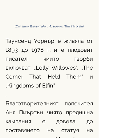
(Силвия и Валънтайн . Източник: The Ink brain)
Таунсенд Уорнър е живяла от 
1893 до 1978 г. и е плодовит 
писател, чиито творби 
включват „Lolly Willowes", „The 
Corner That Held Them" и 
„Kingdoms of Elfin"
. 
Благотворителният попечител 
Аня Пиърсън чиято предишна 
кампания е довела до 
поставянето на статуя на 