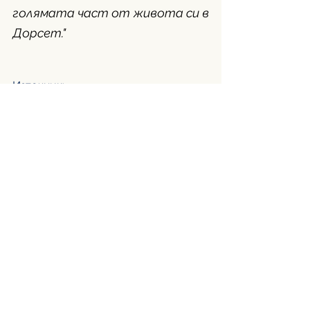
голямата част от живота си в 
Дорсет."
Източник: 
https://www.bbc.com/news/articles/
c9ql773rrz1o
Превод: Катерина Георгиева
See All
Recent Posts