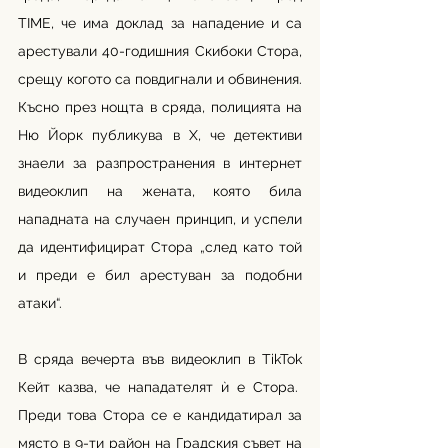
TIME, че има доклад за нападение и са 
арестували 40-годишния Скибоки Стора, 
срещу когото са повдигнали и обвинения. 
Късно през нощта в сряда, полицията на 
Ню Йорк публикува в Х, че детективи 
знаели за разпространения в интернет 
видеоклип на жената, която била 
нападната на случаен принцип, и успели 
да идентифицират Стора „след като той 
и преди е бил арестуван за подобни 
атаки“. 
В сряда вечерта във видеоклип в TikTok 
Кейт казва, че нападателят ѝ е Стора.  
Преди това Стора се е кандидатирал за 
място в 9-ти район на Градския съвет на 