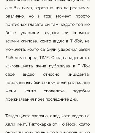
ако бях сама, вероятно щях да реагирам 
различно, но в този момент просто 
притиснах главата си там, където той ме 
беше ударил…и веднага си спомних 
всички клипове, които видях в TikTok, на 
момичета, които са били ударени.“, заяви 
Либерман пред TIME. След нападението, 
24-годишната жена публикува в TikTok 
свое видео относно инцидента, 
присъединявайки се към редицата млади 
жени, които споделиха подобни 
преживявания през последните дни. 
Тенденцията започна, след като видео на 
Хали Кейт, Тиктокърка от Ню Йорк, която 
била ударена по лицето в понеделник, се 