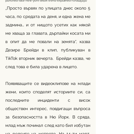
punched-face-new-york-tiktok-trend-explained-rcna145191
)
„Просто вървях по улицата днес около 5 
часа, по средата на деня, и една жена ме 
задмина… и от нищото усетих как някой 
ме хваща за главата, дърпайки косата ми 
в опит да ме повали на земята“, казва 
Дезире Брейди в клип, публикуван в 
TikTok вторник вечерта.  Брейди казва, че 
след това е била ударена в лицето.
Появяващите се видеоклипове на млади 
жени, които споделят историите си, са 
последните инциденти с висок 
обществен интерес, повдигащи въпроса 
за безопасността в Ню Йорк. В сряда, 
млад мъж починал след като бил избутан 
на релсите на метрото. На 14-ти март, 