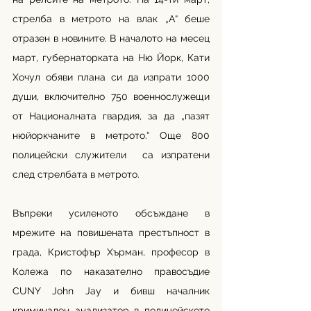
стрелба в метрото на влак „А“ беше 
отразен в новините. В началото на месец 
март, губернаторката на Ню Йорк, Кати 
Хочул обяви плана си да изпрати 1000 
души, включително 750 военнослужещи 
от Националната гвардия, за да „пазят 
нюйоркчаните в метрото.“ Още 800 
полицейски служители  са изпратени 
след стрелбата в метрото. 
Въпреки усиленото обсъждане в 
мрежите на повишената престъпност в 
града, Кристофър Хърман, професор в 
Колежа по наказателно правосъдие 
CUNY John Jay и бивш началник 
криминален анализатор в полицейското 