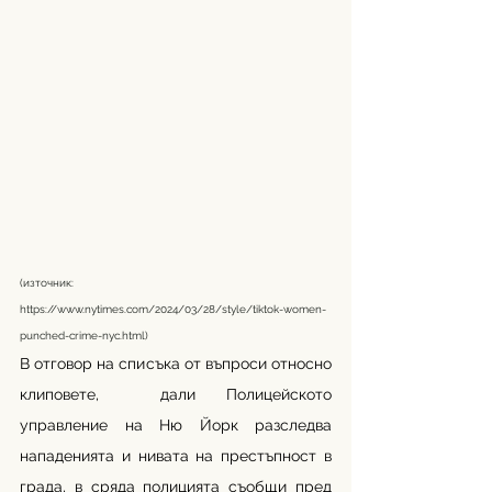
(източник: 
https://www.nytimes.com/2024/03/28/style/tiktok-women-
punched-crime-nyc.html
) 
В отговор на списъка от въпроси относно 
клиповете,  дали Полицейското 
управление на Ню Йорк разследва 
нападенията и нивата на престъпност в 
града, в сряда полицията съобщи пред 