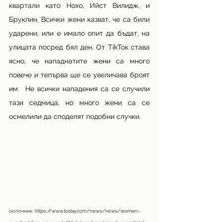
квартали като Нохо, Ийст Вилидж, и 
Бруклин. Всички жени казват, че са били 
ударени, или е имало опит да бъдат, на 
улицата посред бял ден. От ТikТок става 
ясно, че нападнатите жени са много 
повече и тепърва ще се увеличава броят 
им.  Не всички нападения са се случили 
тази седмица, но много жени са се 
осмелили да споделят подобни случки. 
(източник: 
https://www.today.com/news/news/women-