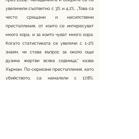
увеличили съответно с 3% и 4,1%. „Това са 
често срещани и насилствени 
престъпления, от които се интересуват 
много хора, и за които чуват много хора. 
Когато статистиката се увеличи с 1-2% 
знаем, че става въпрос за около още 
дузина жертви всяка седмица,“ казва 
Хърман. По-сериозни престъпления, като 
убийството, са намалели с 17,8%. 
Изнасилванията са намалели с 1,2%. 