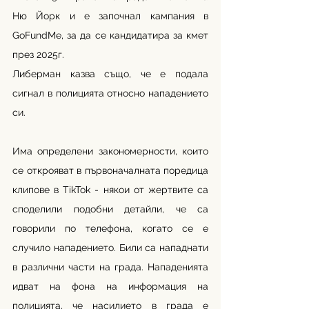
Ню Йорк и е започнал кампания в 
GoFundMe, за да се кандидатира за кмет 
през 2025г. 
Либерман казва също, че е подала 
сигнал в полицията относно нападението 
си. 
Има определени закономерности, които 
се открояват в първоначалната поредица 
клипове в TikTok - някои от жертвите са 
споделили подобни детайли, че са 
говорили по телефона, когато се е 
случило нападението. Били са нападнати 
в различни части на града. Нападенията 
идват на фона на информация на 
полицията, че насилието в града е 