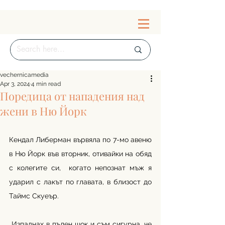
vechernicamedia
Apr 3, 2024
4 min read
Поредица от нападения над
жени в Ню Йорк
Кендал Либерман вървяла по 7-мо авеню 
в Ню Йорк във вторник, отивайки на обяд 
с колегите си,  когато непознат мъж я 
ударил с лакът по главата, в близост до 
Таймс Скуеър. 
„Изпаднах в пълен шок и съм сигурна, че 