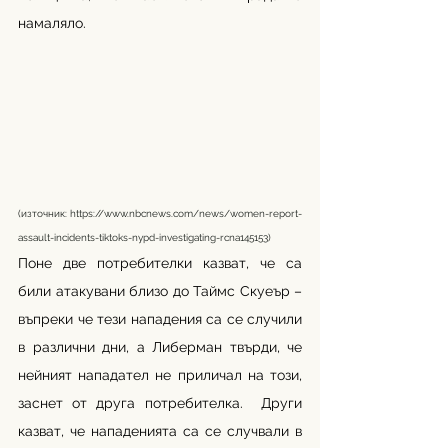
намаляло.  
(източник: 
https://www.nbcnews.com/news/women-report-
assault-incidents-tiktoks-nypd-investigating-rcna145153
)
Поне две потребителки казват, че са 
били атакувани близо до Таймс Скуеър – 
въпреки че тези нападения са се случили 
в различни дни, а Либерман твърди, че 
нейният нападател не приличал на този, 
заснет от друга потребителка.  Други 
казват, че нападенията са се случвали в 