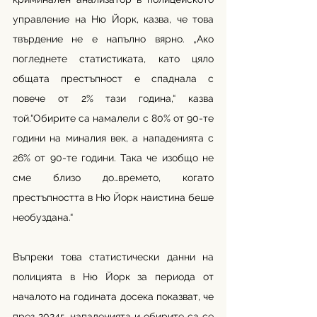
управление на Ню Йорк, казва, че това 
твърдение не е напълно вярно. „Ако 
погледнете статистиката, като цяло 
общата престъпност е спаднала с 
повече от 2% тази година,“ казва 
той.“Обирите са намалели с 80% от 90-те 
години на миналия век, а нападенията с 
26% от 90-те години. Така че изобщо не 
сме близо до…времето, когато 
престъпността в Ню Йорк наистина беше 
необуздана.“
Въпреки това статистически данни на 
полицията в Ню Йорк за периода от 
началото на годината досека показват, че 
през 2024г. нападенията и обирите са се 