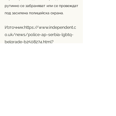
рутинно се забраняват или се провеждат 
под засилена полицейска охрана.
Източник:
https://www.independent.c
o.uk/news/police-ap-serbia-lgbtq-
belgrade-b2508274.html?
fbclid=IwAR0Di4cMWR33QfmpaXbryg
4eSz4ctk91O3xO5k3-
EsfpunrOkrWobzU-tXk
Превод: Катерина Георгиева