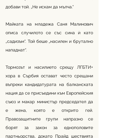
добави той. „Не искам да мълча.“
Майката на младежа Саня Малинович 
описа случилото се със сина ѝ като 
„садизъм“. Той беше „насилен и брутално 
нападнат“.
Тормозът и насилието срещу ЛГБТИ+ 
хора в Сърбия остават често срещани 
въпреки кандидатурата на балканската 
нация да се присъедини към Европейския 
съюз и макар министър председател да 
е жена, която е открито гей. 
Правозащитните групи напразно се 
борят за закон за еднополовите 
партньорства, докато Прайд шествията 