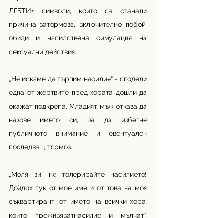
ЛГБТИ+ символи, които са станали 
причина затормоза, включително побой, 
обиди и насилствена симулация на 
сексуални действия.
„Не искаме да търпим насилие“ - сподели 
една от жертвите пред хората дошли да 
окажат подкрепа. Младият мъж отказа да 
назове името си, за да избегне 
публичното внимание и евентуален 
последващ тормоз.
„Моля ви, не толерирайте насилието! 
Дойдох тук от мое име и от това на моя 
съквартирант, от името на всички хора, 
които преживяватнасилие и мълчат“, 