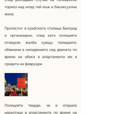
тормоз над млад гей мъж и бисексуална 
жена.
Протестът в сръбската столица Белград 
е организиран, след като полицията 
отхвърли жалба срещу полицаите, 
обвинени в нападението над двамата по 
време на обиск в апартамента им в 
средата на февруари.
Полицията твърди, че е открила 
наркотици в апартамента по време на 