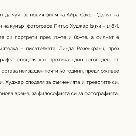
 да чуят за новия филм на Айра Сакс - “Денят на 
на куиър  фотографа Питър Худжар (1934 - 1987). 
е си портрети през 70-те и 80-те, а филмът е 
ятелка - писателката Линда Розенкранц, през 
ографът споделя как протича един негов ден, от 
 остава неиздаден почти 50 години, преди оживее 
си, Худжар споделя за съмненията и тревогите си, 
онова време, за философията си за фотографията, 