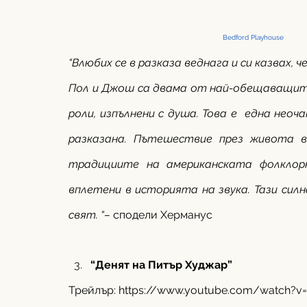
                                                                           Bedford Playhouse
“Влюбих се в разказа веднага и си казвах, 
Пол и Джош са двама от най-обещаващите 
роли, изпълнени с душа. Това е  една неоч
разказана. Пътешествие през живота в
традициите на американската фолклорн
вплетени в историята на звука. Тази сил
свят. “–
 сподели Херманус
“Денят на Питър Худжар”
Трейлър: 
https://www.youtube.com/watch?v