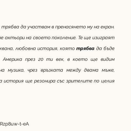
че трябва да участвам в пренасянето му на екран. 
актьори на своето поколение. Те ще изиграят 
аквана, любовна история, която 
трябва
 да бъде 
 Америка през 20 ти век, в което ще видим 
а музика, чрез връзката между двама мъже, 
на история ще резонира със зрителите по целия 
=Rzp8uw-t-eA