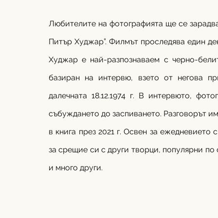
Любителите на фотографията ще се зарадват
Питър Худжар”. Филмът проследява един ден 
Худжар е най-разпознаваем с черно-белит
базиран на интервю, взето от негова при
далечната 18.12.1974 г. В интервюто, фот
събуждането до заспиването. Разговорът им
в книга през 2021 г. Освен за ежедневието 
за срещие си с други творци, популярни по 
и много други. 