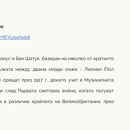
ус
=YfEYUoefwb8
анус и Бен Шатук, базиран на няколко от кратките 
ъзката между двама млади мъже - Лионел (Пол 
срещат през 1917 г., докато учат в Музикалната 
и след Първата световна война, когато пътуват 
а в различни крайчета на Великобритания, през 