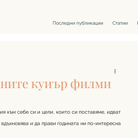
Последни публикации
Статии
аните куиър филми
я към себе си и цели, които си поставяме, идват 
и вдъхновява и да прави годината ни по-интересна 