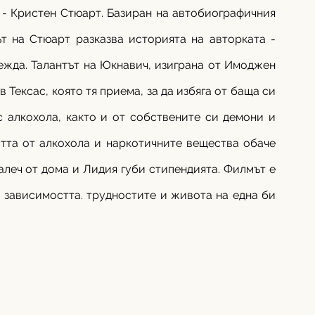
- Кристен Стюарт. Базиран на автобиографичния 
т на Стюарт разказва историята на авторката - 
ежда. Талантът на Юкнавич, изиграна от Имоджен 
 Тексас, която тя приема, за да избяга от баща си 
 алкохола, както и от собствените си демони и 
тта от алкохола и наркотичните вещества обаче 
леч от дома и Лидия губи стипендията. Филмът е 
а зависимостта. трудностите и живота на една би 