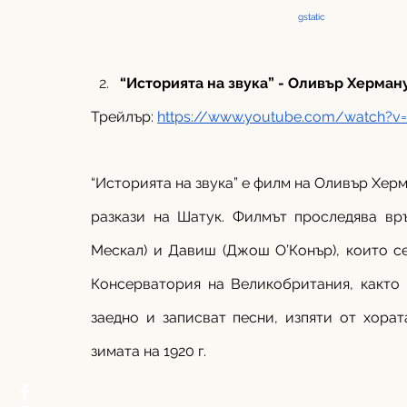
                                                                            gstatic
“Историята на звука” - Оливър Херман
Трейлър: 
https://www.youtube.com/watch?v
“Историята на звука” е филм на Оливър Херм
разкази на Шатук. Филмът проследява вр
Мескал) и Давиш (Джош О’Конър), които се 
Консерватория на Великобритания, както 
заедно и записват песни, изпяти от хорат
зимата на 1920 г.  