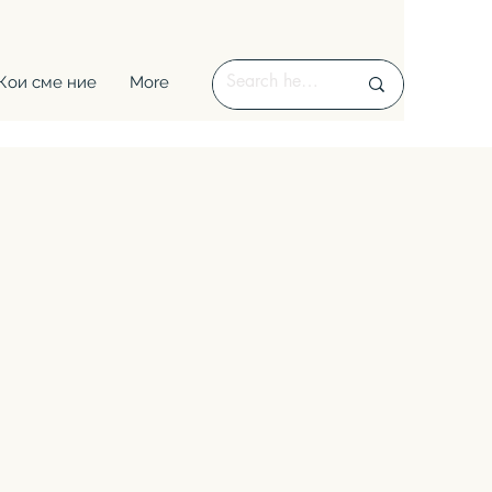
Кои сме ние
More