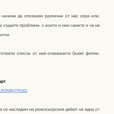
 начини да опознаем различни от нас хора или, 
ъс същите проблеми, с които и ние самите и че не 
итка. 
готвили списък от най-очакваните Queer филми, 
арт
=JfOMR5TPOlQ
а се насладим на режисьорския дебют на една от 