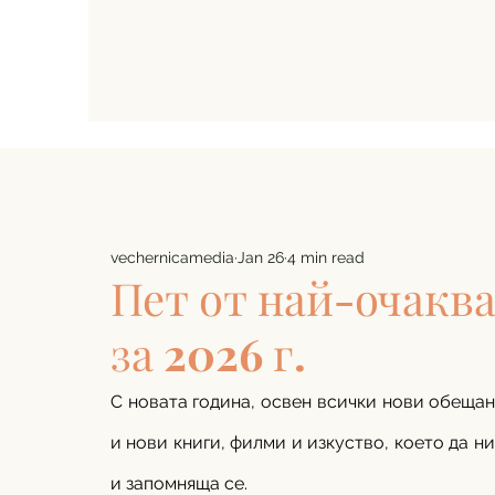
vechernicamedia
Jan 26
4 min read
Пет от най-очакв
за 2026 г.
С новата година, освен всички нови обещани
и нови книги, филми и изкуство, което да н
и запомняща се. 