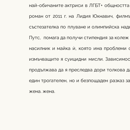
най-обичаните актриси в ЛГБТ+ общността 
роман от 2011 г. на Лидия Юкнавич, филмъ
състезателка по плуване и олимпийска над
Путс,  помага да получи стипендия за колеж в
насилник и майка ѝ, която има проблеми с
измъчващите я суицидни мисли. Зависимос
продължава да я преследва дори толкова да
един трогателен, но и безпощаден разказ з
жена. жена.