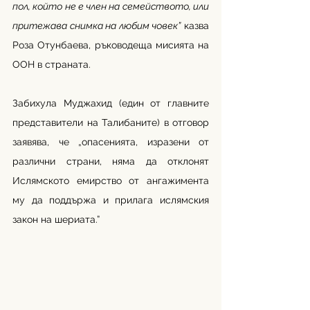
пол, който не е член на семейството, или 
притежава снимка на любим човек”
 казва 
Роза Отунбаева, ръководеща мисията на 
ООН в страната. 
Забихула Муджахид (един от главните 
представители на Талибаните) в отговор 
заявява, че „опасенията, изразени от 
различни страни, няма да отклонят 
Ислямското емирство от ангажимента 
му да поддържа и прилага ислямския 
закон на шериата.”