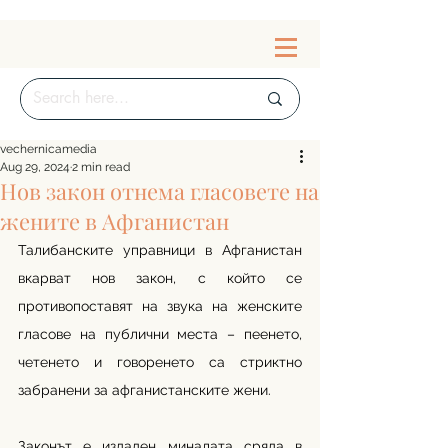
vechernicamedia
Aug 29, 2024
2 min read
Нов закон отнема гласовете на
жените в Афганистан
Талибанските управници в Афганистан 
вкарват нов закон, с който се 
противопоставят на звука на женските 
гласове на публични места – пеенето, 
четенето и говоренето са стриктно 
забранени за афганистанските жени.  
Законът е издаден миналата сряда в 