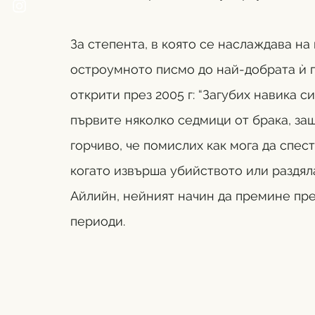
За степента, в която се наслаждава на
остроумното писмо до най-добрата ѝ п
открити през 2005 г: “Загубих навика с
първите няколко седмици от брака, за
горчиво, че помислих как мога да спес
когато извърша убийството или раздялат
Айлийн, нейният начин да премине пр
периоди.