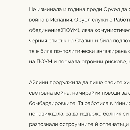
Не изминала и година преди Оруел да 
война в Испания. Оруел служи с Работ
обединение(ПОУМ), лява комунистическ
черния списък на Сталин и била подло
тя е била по-политически ангажирана 
на ПОУМ и поемала огромни рискове, к
Айлийн продължила да пише своите хит
световна война, намирайки поводи за 
бомбардировките. Тя работила в Минис
ненавиждала, за да издържа болния си
разпознали остроумните ѝ отпечатъци 