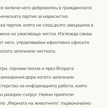
се включи като доброволец в гражданската 
ническата партия за марксистко 
а партия, която не след дълго завършила в 
жена на ужасяваща чистка. Изглежда сякаш  
от него, управлявайки ефективно офисите 
огато започнала чистката. 
ри, горчиви писма и през Втората 
самоирония дори когато започнали 
терство на информацията работа, която 
 и разорен съпруг. Нейни приятели 
по „Фермата на животните“, първоначално 