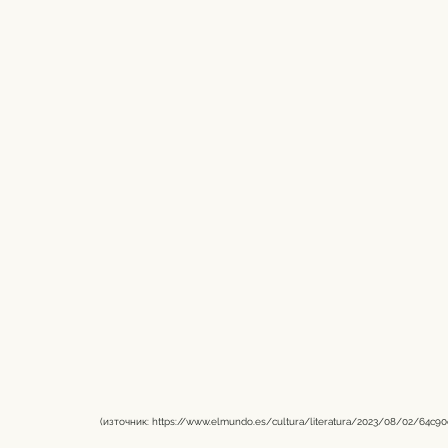
(източник: 
https://www.elmundo.es/cultura/literatura/2023/08/02/64c9