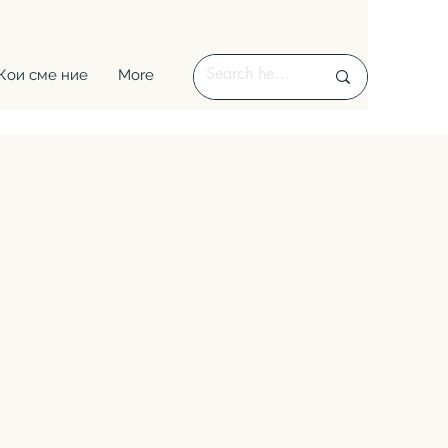
Кои сме ние
More