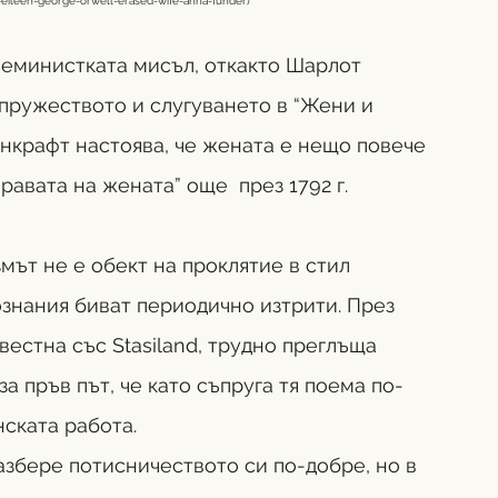
eileen-george-orwell-erased-wife-anna-funder
) 
феминистката мисъл, откакто Шарлот 
пружеството и слугуването в “Жени и 
ънкрафт настоява, че жената е нещо повече 
равата на жената” още  през 1792 г.
ът не е обект на проклятие в стил 
ознания биват периодично изтрити. През 
вестна със Stasiland, трудно преглъща 
за пръв път, че като съпруга тя поема по-
ската работа. 
збере потисничеството си по-добре, но в 