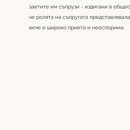
заетите им съпрузи - издигани в общест
че ролята на съпругата представлявал
вече е широко приета и неоспорима. 