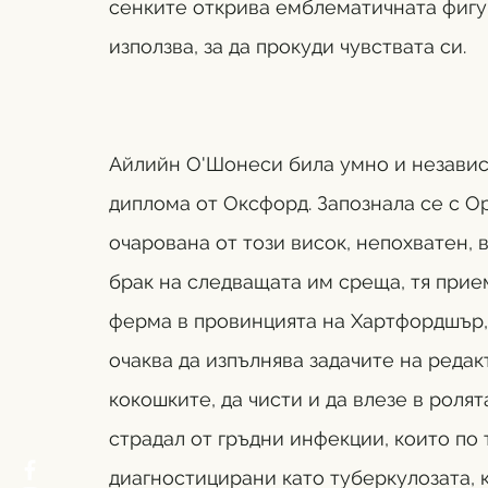
сенките открива емблематичната фигур
използва, за да прокуди чувствата си. 
Айлийн О'Шонеси била умно и независ
диплома от Оксфорд. Запознала се с Ору
очарована от този висок, непохватен, в
брак на следващата им среща, тя прием
ферма в провинцията на Хартфордшър, 
очаква да изпълнява задачите на редакт
кокошките, 
д
а чисти и да влезе в роля
страдал от гръдни инфекции, които по 
диагностицирани като туберкулозата, 