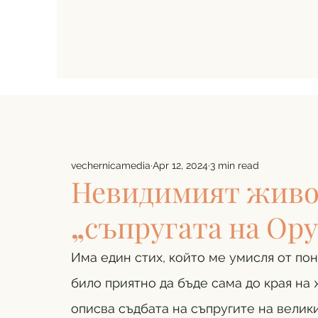
vechernicamedia
Apr 12, 2024
3 min read
Невидимият живот
„съпругата на Ору
Има един стих, който ме умисля от поне
било приятно да бъде сама до края на 
описва съдбата на съпругите на велик