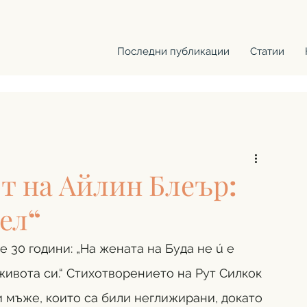
Последни публикации
Статии
 на Айлин Блеър:
ел“
 30 години: „На жената на Буда не ú е 
живота си.“ Стихотворението на Рут Силкок 
и мъже, които са били неглижирани, докато 