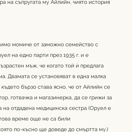
а на съпругата му Айлийн, чиято история 
имо момиче от заможно семейство с 
ел на едно парти през 1935 г. и е  
ъзрастен мъж, че когато той ѝ предлага 
а. Двамата се установяват в една малка 
където бързо става ясно, че от Айлийн се 
ор, готвачка и магазинерка, да се грижи за 
та на отдадена медицинска сестра (Оруел е 
това време още не са били 
която по-късно ще доведе до смъртта му.)