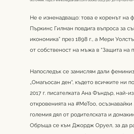
(източник: 
https://www.theguardian.com/books/2023/jul/30/my-hunt-for-
Не е изненадващо: това е коренът на 
Пъркинс Гилман повдига въпроса за съ
икономика” през 1898 г., а Мери Уолст
от собственост на мъжа в “Защита на п
Напоследък се замислям дали феминизм
„Омагьосан ден“, където всичките ни п
2017 г. писателката Ана Фъндър, най-из
откровенията на 
#MeToo
, осъзнавайки 
големия дял от родителската и домакин
Обръща се към Джордж Оруел, за да ра