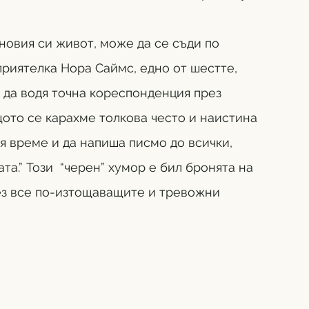
 новия си живот, може да се съди по 
риятелка Нора Саймс, едно от шестте, 
и да водя точна кореспонденция през 
щото се карахме толкова често и наистина 
тя време и да напиша писмо до всички, 
а.” Този  “черен” хумор е бил бронята на 
ез все по-изтощаващите и тревожни 