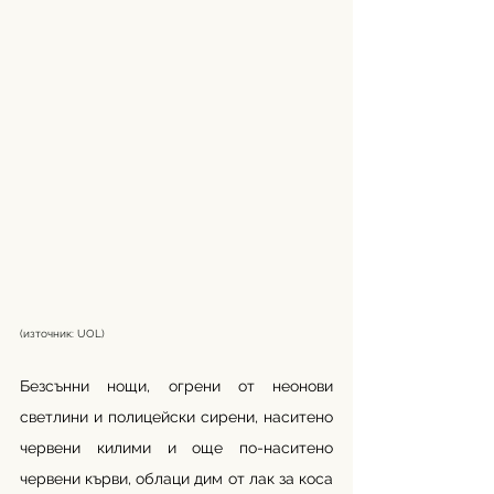
(източник: UOL)
Безсънни нощи, огрени от неонови 
светлини и полицейски сирени, наситено 
червени килими и още по-наситено 
червени кърви, облаци дим от лак за коса 