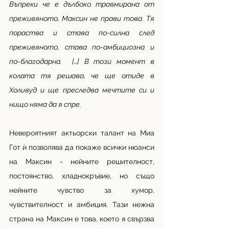
Въпреки че е дълбоко травмирана от 
преживяното, Максин не прави това. Тя 
пораства и става по-силна след 
преживяното, става по-амбициозна и 
по-благодарна.  […] В този момент в 
колата тя решава, че ще отиде в 
Холивуд и ще преследва мечтите си и 
нищо няма да я спре.
Невероятният актьорски талант на Миа 
Гот ѝ позволява да покаже всички нюанси 
на Максин - нейните решителност, 
постоянство, хладнокръвие, но също 
нейните чувство за хумор, 
чувствителност и амбиция. Тази нежна 
страна на Максин е това, което я свързва 