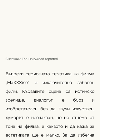
(източник: The Hollywood reporter) 
Въпреки сериозната тематика на филма 
„MaXXXine” е изключително забавен 
филм. Кървавите сцена са истинско 
зрелище, диалогът е бърз и 
изобретателен без да звучи изкуствен, 
хуморът е неочакван, но не отнема от 
тона на филма, а каквото и да кажа за 
естетиката ще е малко. За да избегна 