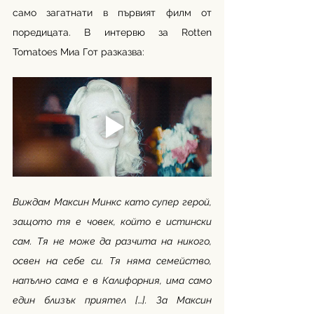
само загатнати в първият филм от 
поредицата. В интервю за Rotten 
Tomatoes Миа Гот разказва:
Виждам Максин Минкс като супер герой, 
защото тя е човек, който е истински 
сам. Тя не може да разчита на никого, 
освен на себе си. Тя няма семейство, 
напълно сама е в Калифорния, има само 
един близък приятел […]. За Максин 