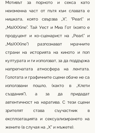
Мотивът за порното и секса като 
неизменна част от пътя към славата е 
нишката, която свързва „Х”, “Pearl” и 
„MaXXXine”. Тай Уест и Миа Гот (която е 
продуцент и ко-сценарист на „Pearl” и 
„MaXXXine”) разпознават мрачните 
страни на историята на киното и поп 
културата и ги използват, за да поддържа 
напрегнатата атмосфера на лентата. 
Голотата и графичните сцени обаче не са 
използвани пошло, (както в „Клети 
създания”), а за да придадат 
автентичност на наратива. С тези сцени 
зрителят става съучастник в 
експлоатацията и сексуализирането на 
жените (в случая на „Х” и мъжете). 