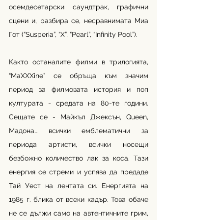
осемдесетарски саундтрак, графични 
сцени и, разбира се, несравнимата Миа 
Гот (“Susperia”, “X”, “Pearl”, “Infinity Pool”).
Както останалите филми в трилогията, 
“MaXXXine” се обръща към значим 
период за филмовата история и поп 
културата - средата на 80-те години. 
Сещате се - Майкъл Джексън, Queen, 
Мадона… всички емблематични за 
периода артисти, всички носещи 
безбожно количество лак за коса. Тази 
енергия се стреми и успява да предаде 
Тай Уест на лентата си. Енергията на 
1985 г. блика от всеки кадър. Това обаче 
не се дължи само на автентичните грим, 