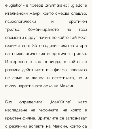
е „giallo” - в превод „жълт жанр”, „giallo” е 
италиански жанр, който смесва слашър, 
психологически и еротичен 
трилър. Комбинирането на тези 
елементи е друг начин, по който Тай Уест 
взаимства от 80те години - златната ера 
на психологическия и еротичен трилър. 
Интересно е как периода, в който се 
развива действието във филма, повлиява 
не само на жанра и естетиката, но и 
върху наративната арка на Максин. 
Бих определила „MaXXXine” като 
изследване на героинята, на която е 
кръстен филма. Зрителите се запознават 
с различни аспекти на Максин, които са 