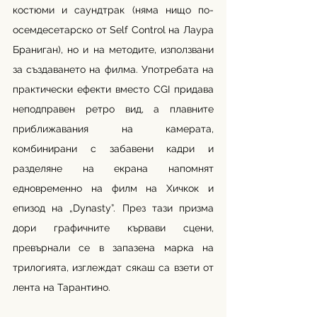
костюми и саундтрак (няма нищо по-
осемдесетарско от Self Control на Лаура 
Браниган), но и на методите, използвани 
за създаването на филма. Употребата на 
практически ефекти вместо CGI придава 
неподправен ретро вид, а плавните 
приближавания на камерата, 
комбинирани с забавени кадри и 
разделяне на екрана напомнят 
едновременно на филм на Хичкок и 
епизод на „Dynasty”. През тази призма 
дори графичните кървави сцени, 
превърнали се в запазена марка на 
трилогията, изглеждат сякаш са взети от 
лента на Тарантино. 