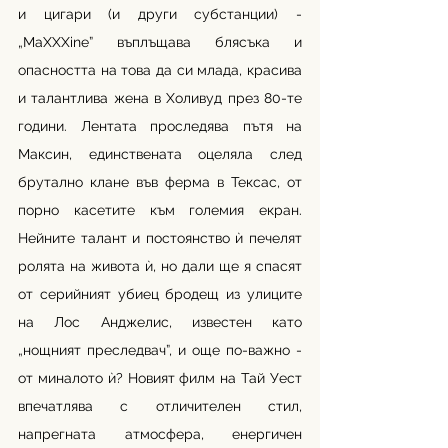
и цигари (и други субстанции) - 
„MaXXXine” въплъщава блясъка и 
опасността на това да си млада, красива 
и талантлива жена в Холивуд през 80-те 
години. Лентата проследява пътя на 
Максин, единствената оцеляла след 
брутално клане във ферма в Тексас, от 
порно касетите към големия екран. 
Нейните талант и постоянство ѝ печелят 
ролята на живота ѝ, но дали ще я спасят 
от серийният убиец бродещ из улиците 
на Лос Анджелис, известен като 
„нощният преследвач”, и още по-важно - 
от миналото ѝ? Новият филм на Тай Уест 
впечатлява с отличителен стил, 
напрегната атмосфера, енергичен 