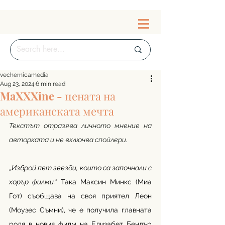
vechernicamedia
Aug 23, 2024
6 min read
MaXXXine - цената на
американската мечта
Текстът отразява личното мнение на 
авторката и не включва спойлери. 
„Изброй пет звезди, които са започнали с 
хорър филми.”
 Така Максин Минкс (Миа 
Гот) съобщава на своя приятел Леон 
(Моузес Съмни), че е получила главната 
роля в новия филм на Елизабет Бендър 