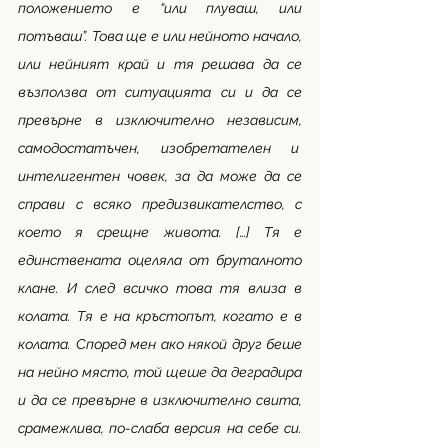
положението е “или плуваш, или 
потъваш”. Това ще е или нейното начало, 
или нейният край и тя решава да се 
възползва от ситуацията си и да се 
превърне в изключително независим, 
самодостатъчен, изобретателен и  
интелигентен човек, за да може да се 
справи с всяко предизвикателство, с 
което я срещне живота. […] Тя е 
единствената оцеляла от бруталното 
клане. И след всичко това тя влиза в 
колата. Тя е на кръстопът, когато е в 
колата. Според мен ако някой друг беше 
на нейно място, той щеше да деградира 
и да се превърне в изключително свита, 
срамежлива, по-слаба версия на себе си. 