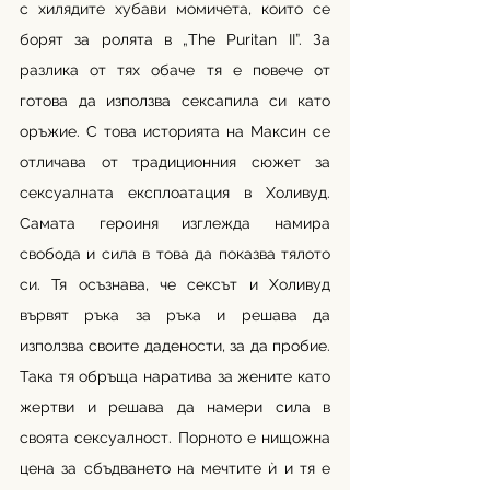
с хилядите хубави момичета, които се 
борят за ролята в „The Puritan II”. За 
разлика от тях обаче тя е повече от 
готова да използва сексапила си като 
оръжие. С това историята на Максин се 
отличава от традиционния сюжет за 
сексуалната експлоатация в Холивуд. 
Самата героиня изглежда намира 
свобода и сила в това да показва тялото 
си. Тя осъзнава, че сексът и Холивуд 
вървят ръка за ръка и решава да 
използва своите дадености, за да пробие. 
Така тя обръща наратива за жените като 
жертви и решава да намери сила в 
своята сексуалност. Порното е нищожна 
цена за сбъдването на мечтите ѝ и тя е 