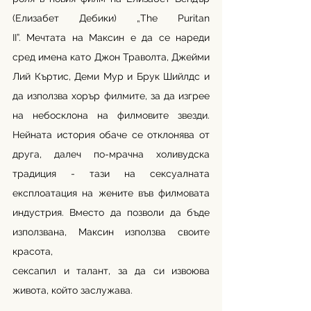
(Елизабет Дебики) „The Puritan 
II”. Мечтата на Максин е да се нареди 
сред имена като Джон Траволта, Джейми 
Лий Къртис, Деми Мур и Брук Шийлдс и 
да използва хорър филмите, за да изгрее 
на небосклона на филмовите звезди. 
Нейната история обаче се отклонява от 
друга, далеч по-мрачна холивудска 
традиция - тази на сексуалната 
експлоатация на жените във филмовата 
индустрия. Вместо да позволи да бъде 
използвана, Максин използва своите 
красота, 
сексапил и талант, за да си извоюва 
живота, който заслужава.