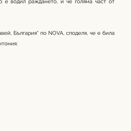
о е водил раждането, и че голяма част от 
вей, България“ по NOVA, споделя, че е била 
нтония: