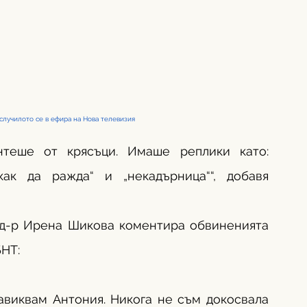
случилото се в ефира на Нова телевизия
нтеше от крясъци. Имаше реплики като: 
ак да ражда“ и „некадърница““, добавя 
 д-р Ирена Шикова коментира обвиненията 
НТ:
авиквам Антония. Никога не съм докосвала 