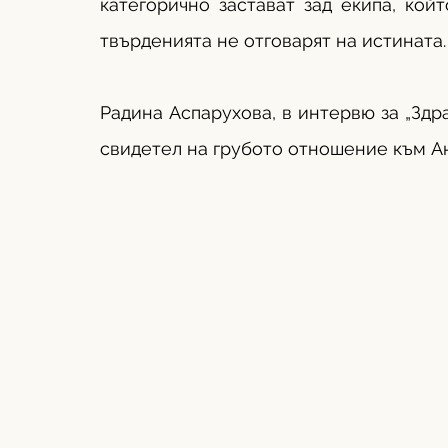
категорично застават зад екипа, койт
твърденията не отговарят на истината.
Радина Аспарухова, в интервю за „Здра
свидетел на грубото отношение към А