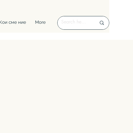
Кои сме ние
More