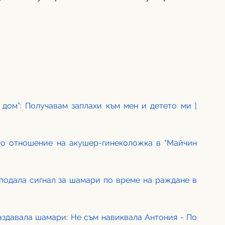
дом”: Получавам заплахи към мен и детето ми | 
о отношение на акушер-гинеколожка в "Майчин 
подала сигнал за шамари по време на раждане в 
аздавала шамари: Не съм навиквала Антония - По 