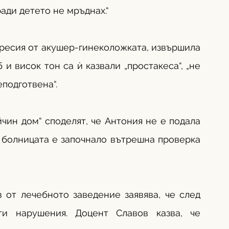
ади детето не мръднах.“
гресия от акушер-гинеколожката, извършила 
и висок тон са ѝ казвали „простакеса“, „не 
еподготвена“.
чин дом“ споделят, че Антония не е подала 
 болницата е започнало вътрешна проверка 
 от лечебното заведение заявява, че след 
и нарушения. Доцент Славов казва, че 