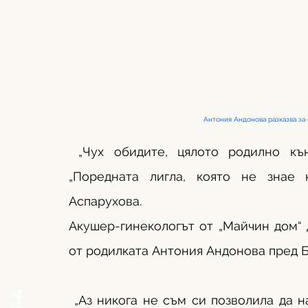
Антония Андонова разказва за 
 „Чух обидите, цялото родилно къ
„Поредната лигла, която не знае к
Аспарухова.
Акушер-гинекологът от „Майчин дом“
от родилката Антония Андонова пред Б
 „Аз никога не съм си позволила да н