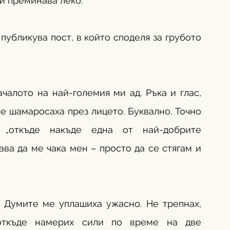
 ѝ преминава леко.
публикува пост, в който споделя за грубото 
чалото на най-големия ми ад. Ръка и глас, 
ме шамаросаха през лицето. Буквално. Точно 
„откъде накъде една от най-добрите 
а да ме чака мен – просто да се стягам и 
 Думите ме уплашиха ужасно. Не трепнах, 
откъде намерих сили по време на две 