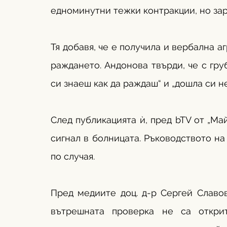
едноминутни тежки контракции, но зар
Тя добавя, че е получила и вербална а
раждането. Андонова твърди, че с груб 
си знаеш как да раждаш“ и „дошла си н
След публикацията ѝ, пред bTV от „Май
сигнал в болницата. Ръководството на
по случая.
Пред медиите доц. д-р Сергей Славов
вътрешната проверка не са открит