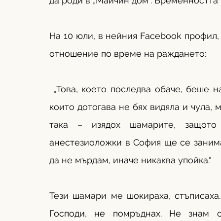
да роди в „Майчин дом“. Бременността
На 10 юли, в нейния Facebook профил, 
отношение по време на раждането:
 „Това, което последва обаче, беше на
които дотогава не бях видяла и чула, 
така – изядох шамарите, защото 
анестезиоложки в София ще се занимав
да не мърдам, иначе никаква упойка.“
Тези шамари ме шокираха, стъписаха.
Господи, не помръднах. Не знам 