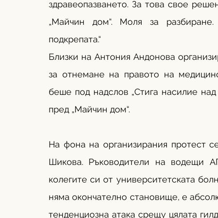
здравеопазването. За това свое реше
„Майчин дом“. Моля за разбиране.
подкрепата.“
Близки на Антония Андонова организир
за отнемане на правото на медицинс
беше под надслов „Стига насилие над 
пред „Майчин дом“.
На фона на организирания протест се
Шикова. Ръководители на водещи АГ
колегите си от университетската болн
няма окончателно становище, е абсол
тенденциозна атака срещу цялата гилд