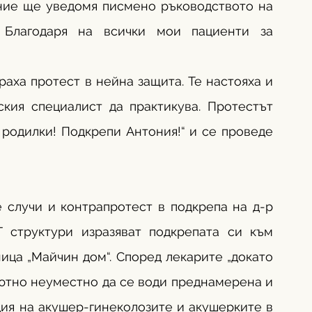
ние ще уведомя писмено ръководството на 
 Благодаря на всички мои пациенти за 
аха протест в нейна защита. Те настояха и 
кия специалист да практикува. Протестът 
родилки! Подкрепи Антония!“ и се проведе 
 случи и контрапротест в подкрепа на д-р 
 структури изразяват подкрепата си към 
ица „Майчин дом“. Според лекарите „докато 
ютно неуместно да се води преднамерена и 
ия на акушер-гинеколозите и акушерките в 