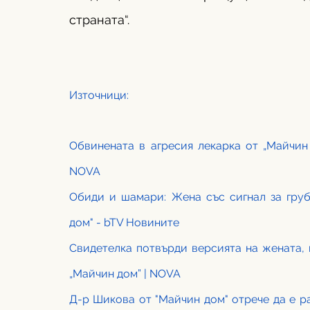
страната“.
Източници: 
Обвинената в агресия лекарка от „Майчин 
NOVA
Обиди и шамари: Жена със сигнал за груб
дом" - bTV Новините
Свидетелка потвърди версията на жената, 
„Майчин дом” | NOVA
Д-р Шикова от "Майчин дом" отрече да е р