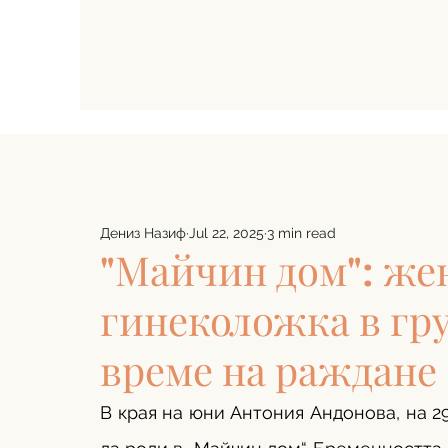
Дениз Назиф
Jul 22, 2025
3 min read
"Майчин дом": же
гинеколожка в гр
време на раждане
В края на юни Антония Андонова, на 29