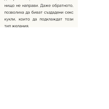
нищо не направи. Даже обратното, 
позволиха да биват създадени секс 
кукли, които да подклаждат този 
тип желания. 
Inside Hook
Следващата опасност, ако не се 
вземат мерки, е тези действия да 
бъдат приети за нормални и да 