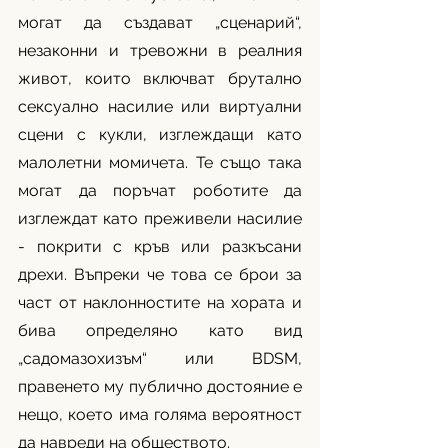
могат да създават „сценарий“, 
незаконни и тревожни в реалния 
живот, които включват брутално 
сексуално насилие или виртуални 
сцени с кукли, изглеждащи като 
малолетни момичета. Те също така 
могат да поръчат роботите да 
изглеждат като преживели насилие 
- покрити с кръв или разкъсани 
дрехи. Въпреки че това се брои за 
част от наклонностите на хората и 
бива определяно като вид 
„садомазохизъм“ или BDSM, 
правенето му публично достояние е 
нещо, което има голяма вероятност 
да навреди на обществото. 