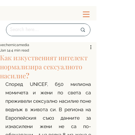
vechernicamedia
Jan 14
4 min read
Как изкуственият интелект
нормализира сексуалното
насилие?
Според UNICEF, 650 милиона 
момичета и жени по света са 
преживели сексуално насилие поне 
веднъж в живота си. В региона на 
Европейския съюз данните за 
изнасилени жени не са по-
обещаващи – 1 на всяка 8-ма жена е 