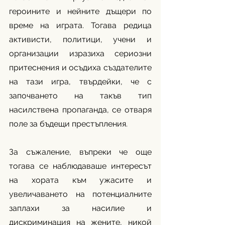
героините и нейните дъщери по 
време на играта. Тогава редица 
активисти, политици, учени и 
организации изразиха сериозни 
притеснения и осъдиха създателите 
на тази игра, твърдейки, че с 
започването на такъв тип 
насилствена пропаганда, се отваря 
поле за бъдещи престъпления.
За съжаление, въпреки че още 
тогава се наблюдаваше интересът 
на хората към ужасите и 
увеличаването на потенциалните 
заплахи за насилие и 
дискриминация на жените, никой 