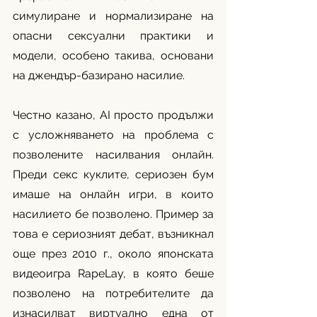
симулиране и нормализиране на 
опасни сексуални практики и 
модели, особено такива, основани 
на джендър-базирано насилие.
Честно казано, AI просто продължи 
с усложняването на проблема с 
позволените насилвания онлайн. 
Преди секс куклите, сериозен бум 
имаше на онлайн игри, в които 
насилието бе позволено. Пример за 
това е сериозният дебат, възникнал 
още през 2010 г., около японската 
видеоигра RapeLay, в която беше 
позволено на потребителите да 
изнасилват виртуално една от 