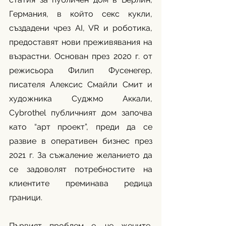
Германия, в който секс кукли, 
създадени чрез AI, VR и роботика, 
предоставят нови преживявания на 
възрастни. Основан през 2020 г. от 
режисьора Филип Фусенегер, 
писателя Алексис Смайли Смит и 
художника Суджмо Аккали, 
Cybrothel публичният дом започва 
като “арт проект”, преди да се 
развие в оперативен бизнес през 
2021 г. За съжаление желанието да 
се задоволят потребностите на 
клиентите преминава редица 
граници. 
Първият проблем е, че жените, 