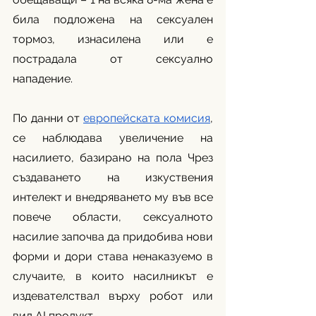
била подложена на сексуален 
тормоз, изнасилена или е 
пострадала от сексуално 
нападение.
По данни от 
европейската комисия
, 
се наблюдава увеличение на 
насилието, базирано на пола Чрез 
създаването на изкуствения 
интелект и внедряването му във все 
повече области, сексуалното 
насилие започва да придобива нови 
форми и дори става ненаказуемо в 
случаите, в които насилникът е 
издевателствал върху робот или 
вид AI продукт. 