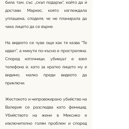
била там, със „скъп подарък“, който да ѝ 
достави. Маркес, която изглеждала 
уплашена, споделя, че не планирала да 
чака лицето да се върне.
На видеото се чува още как тя казва “Те 
идват”, а минути по-късно е простреляна. 
Според източници, убиецът е взел 
телефона ѝ, като за кратко лицето му е 
видимо, малко преди видеото да 
приключи. 
Жестокото и непровокирано убийство на 
Валерия се разследва като фемицид. 
Убийството на жени в Мексико е 
изключително голям проблем и според 