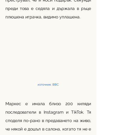
преструвал, че ѝ носи подарък. Секунди 
преди това е седяла и държала в ръце 
плюшена играчка, видимо уплашена. 
източник: ВВС
Маркес е имала близо 200 хиляди 
последователи в Instagram и TikTok. Тя 
споделя по-рано в предаването на живо, 
че някой е дошъл в салона, когато тя не е 