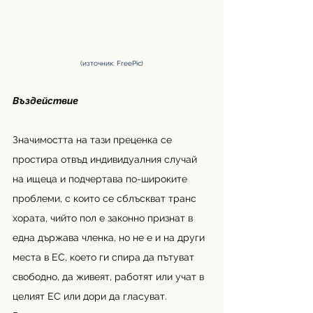
(източник: FreePic)
Въздействие
Значимостта на тази преценка се 
простира отвъд индивидуалния случай 
на ищеца и подчертава по-широките 
проблеми, с които се сблъскват транс 
хората, чийто пол е законно признат в 
една държава членка, но не е и на други 
места в ЕС, което ги спира да пътуват 
свободно, да живеят, работят или учат в 
целият ЕС или дори да гласуват. 