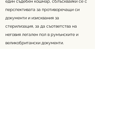
един съдебен кошмар, сблъсквайки се с 
перспективата за противоречащи си 
документи и изисквания за 
стерилизация, за да съответства на 
неговия легален пол в румънските и 
великобритански документи. 
Старшият служител по стратегически 
съдебни процеси на ILGA-Европа, Мари-
Хелен Лудуиг, добави: 
„
Становището 
потвърждава, че без взаимното 
признаване на процедурата за правно 
признаване на пола между страните 
членки правото на свобода на 
движението и пребиваване не са 
гарантирани за транс хората в ЕС. Това 