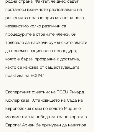
родна страна. Фактът, че днес съдът 
постанови взаимното разпознаване на 
решения за правно признаване на пола 
независимо колко различни са 
процедурите в страните членки, би 
трябвало да насърчи румънските власти 
да приемат национална процедура, 
която е бърза, прозрачна и достъпна, 
както се изисква от съществуващата 
практика на ЕСПЧ.”
Експертният съветник на TGEU Ричард 
Кохлер каза: 
„
Становището на Съда на 
Европейския съюз по делото Мирин е 
монументална победа за транс хората в 
Европа! Ариан бе принуден да навигира 