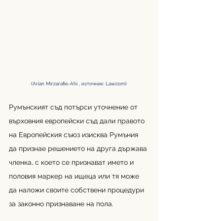
(Arian Mirzarafie-Ahi , източник: 
Law.com
)
Румънският съд потърси уточнение от 
върховния европейски съд дали правото 
на Европейския съюз изисква Румъния 
да признае решението на друга държава 
членка, с което се признават името и 
половия маркер на ищеца или тя може 
да наложи своите собствени процедури 
за законно признаване на пола.