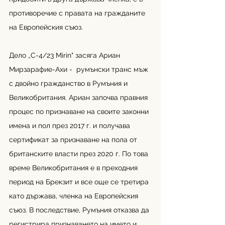
противоречие с правата на гражданите 
на Европейския съюз.
Дело 
„
C-4/23 Mirin" засяга Ариан 
Мирзарафие-Ахи -  румънски транс мъж 
с двойно гражданство в Румъния и 
Великобритания. Ариан започва правния 
процес по признаване на своите законни 
имена и пол през 2017 г. и получава 
сертификат за признаване на пола от 
британските власти през 2020 г. По това 
време Великобритания е в преходния 
период на Брекзит и все още се третира 
като държава, членка на Европейския 
съюз. В последствие, Румъния отказва да 
регистрира признаването на името и 