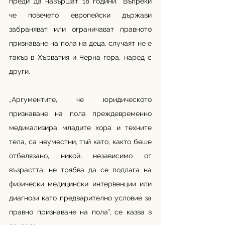
преди да навършат 18 години.” Въпреки 
че повечето европейски държави 
забраняват или ограничават правното 
признаване на пола на деца, случаят не е 
такъв в Хърватия и Черна гора, наред с 
други.
„Аргументите, че юридическото 
признаване на пола преждевременно 
медикализира младите хора и техните 
тела, са неуместни, тъй като, както беше 
отбелязано, никой, независимо от 
възрастта, не трябва да се подлага на 
физически медицински интервенции или 
диагнози като предварително условие за 
правно признаване на пола”, се казва в 