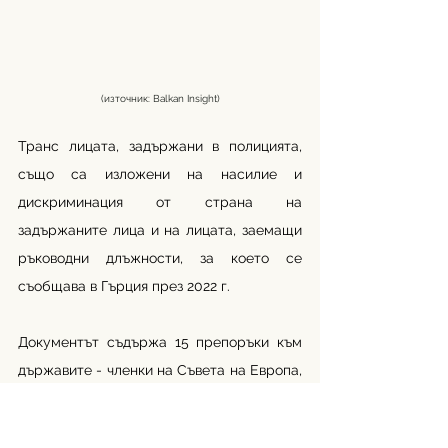
(източник: Balkan Insight)
Транс лицата, задържани в полицията, 
също са изложени на насилие и 
дискриминация от страна на 
задържаните лица и на лицата, заемащи 
ръководни длъжности, за което се 
съобщава в Гърция през 2022 г.
Документът съдържа 15 препоръки към 
държавите - членки на Съвета на Европа, 
по отношение на ефективното 
формиране на политики, 