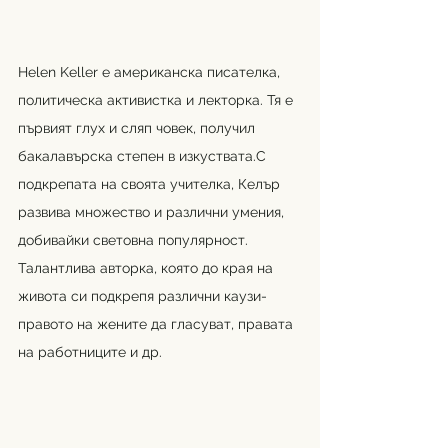
Helen Keller е 
американска
писателка
, 
политическа активистка и лекторка. Тя е 
първият 
глух
 и 
сляп
 човек, получил 
бакалавърска степен в изкуствата.С 
подкрепата на своята учителка, Келър 
развива множество и различни умения, 
добивайки световна популярност.  
Талантлива авторка, която до края на 
живота си подкрепя различни каузи- 
правото на жените да гласуват, правата 
на работниците и др. 