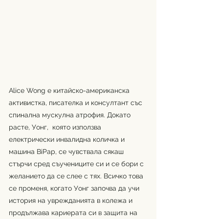
Alice Wong е китайско-американска 
активистка, писателка и консултант със  
спинална мускулна атрофия. Докато 
расте, Уонг,  която използва 
електрически инвалидна количка и 
машина BiPap, се чувствала сякаш 
стърчи сред съучениците си и се бори с 
желанието да се слее с тях. Всичко това 
се променя, когато Уонг започва да учи 
история на уврежданията в колежа и 
продължава кариерата си в защита на 