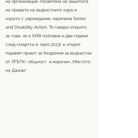
на организация, посветена на защитата 
на правата на възрастните хора и 
хората с увреждания, наречена Senior 
and Disability Action. Тя говори открито 
за това, че е ХИВ позтивна и две години 
след смъртта ѝ, през 2013г е открит 
първият приют за бездомни за възрастни 
от ЛГБТК+ общност  и наречен „Мястото 
на Джази.“