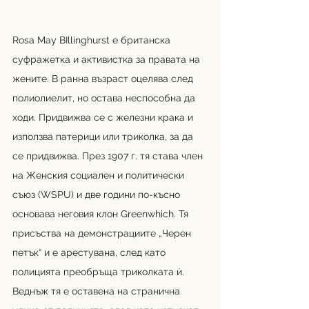
Rosa May BIllinghurst 
е британска 
суфражетка и активистка за правата на 
жените. В ранна възраст оцелява след 
полиолиелит, но остава неспособна да 
ходи. Придвижва се с железни крака и 
използва патерици или триколка, за да 
се придвижва. През 1907 г. тя става член 
на Женския социален и политически 
съюз (WSPU) и две години по-късно 
основава неговия клон Greenwhich. Тя 
присъства на демонстрациите „Черен 
петък“ и е арестувана, след като 
полицията преобръща триколката ѝ. 
Веднъж тя е оставена на странична 