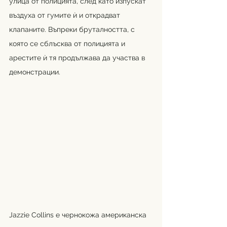
улица от полицията, след като изпускат 
въздуха от гумите ѝ и открадват 
клапаните. Въпреки бруталността, с 
която се сблъсква от полицията и 
арестите ѝ тя продължава да участва в 
демонстрации. 
Jazzie Collins
 е чернокожа американска 