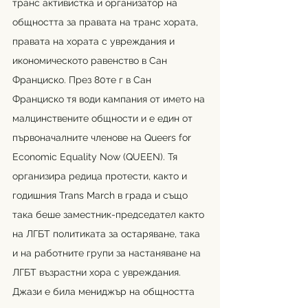
транс активистка и организатор на 
общността за правата на транс хората, 
правата на хората с увреждания и 
икономическото равенство в Сан 
Франциско. През 80те г в Сан 
Франциско тя води кампания от името на 
малцинствените общности и е един от 
първоначалните членове на Queers for 
Economic Equality Now (QUEEN). Тя 
организира редица протести, както и 
годишния Trans March в града и също 
така беше заместник-председател както 
на ЛГБТ политиката за остаряване, така 
и на работните групи за настаняване на 
ЛГБТ възрастни хора с увреждания. 
Джази е била мениджър на общността 