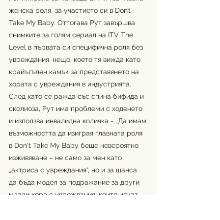
женска роля  за участието си в Don’t 
Take My Baby. Оттогава Рут завършва 
снимките за голям сериал на ITV The 
Level в първата си специфична роля без 
увреждания, нещо, което тя вижда като 
крайъгълен камък за представянето на 
хората с увреждания в индустрията. 
След като се ражда със спина бифида и 
сколиоза, Рут има проблеми с ходенето 
и използва инвалидна количка - „Да имам 
възможността да изиграя главната роля 
в Don't Take My Baby беше невероятно 
изживяване – не само за мен като 
„актриса с увреждания“, но и за шанса 
да бъда модел за подражание за други 
млади хора с увреждания, които искат 
за да видите повече включване в 
медиите.Предстои дълъг път, но съм 