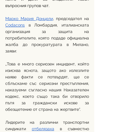
въпросния групов чат. 
Марко Мария Донцели
, председател на 
Codacons
 в Ломбардия, италианската 
организация за защита на 
потребителите, която подаде официална 
жалба до прокуратурата в Милано, 
заяви: 
„Това е много сериозен инцидент, който 
изисква яснота, защото ако излезлите 
наяве факти се потвърдят, ще се 
сблъскаме със сериозни престъпления, 
наказуеми съгласно нашия Наказателен 
кодекс, което също така би отворило 
пътя за граждански искове за 
обезщетение от страна на жертвите“
.
Лидерите на различни транспортни 
синдикати 
отбелязаха
 в съвместно 