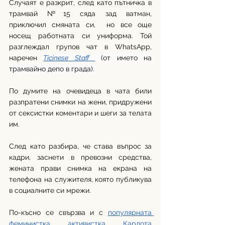
Случаят е разкрит, след като пътничка в 
трамвай №15 сяда зад ватман, 
приключил смяната си,  но все още 
носещ работната си униформа. Той 
разглеждал групов чат в WhatsApp, 
наречен 
Ticinese
Staff 
 (от името на 
трамвайно депо в града)
. 
По думите на очевидеца в чата били 
разпратени снимки на жени, придружени 
от сексистки коментари и шеги за телата 
им. 
След като разбира, че става въпрос за 
кадри, заснети в превозни средства, 
жената прави снимка на екрана на 
телефона на служителя, която публикува 
в социалните си мрежи.
По-късно се свързва и с 
популярната 
феминистка активистка Карлота 