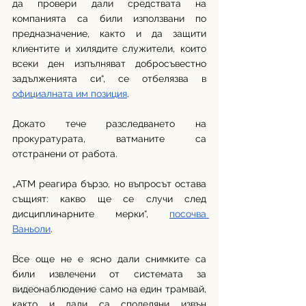
да провери дали средствата на 
компанията са били използвани по 
предназначение, както и да защити 
клиентите и хилядите служители, които 
всеки ден изпълняват добросъвестно 
задълженията си“, се отбелязва в 
официалната им позиция
.
Докато тече разследването на 
прокуратурата, ватманите са 
отстранени от работа. 
„ATM реагира бързо, но въпросът остава 
същият: какво ще се случи след 
дисциплинарните мерки“, 
посочва 
Ваньоли
. 
Все още не е ясно дали снимките са 
били извлечени от системата за 
видеонаблюдение само на един трамвай, 
както и дали са споделяни извън 