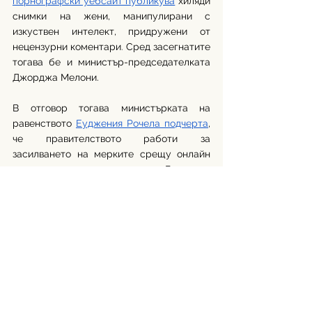
порнографски уебсайт публикува
 хиляди 
снимки на жени, манипулирани с 
изкуствен интелект, придружени от 
нецензурни коментари
. 
Сред засегнатите 
тогава бе и
министър-председателката 
Джорджа Мелони.
В отговор тогава министърката на 
равенството 
Еуджения Рочела подчерта
, 
че правителството работи за 
засилването на мерките срещу онлайн 
мизогинията и сексизма. Въпросът 
остава обаче дали подобни политически 
декларации прерастват в реални 
действия, докато случаите на насилие и 
злоупотреба нарастват. 
Жените на снимките, разпространени 
между служители в WhatsApp, не са 
правили нищо необичайно. Придвижвали 
са се с градски транспорт, без да знаят, 