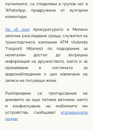
пътничките, са споделяни в групов чат в 
WhatsApp, придружени от вулгарни 
коментари.  
На 16 юни
 прокуратурата в Милано 
започна разследване срещу служител на 
транспортната компания ATM (
Azienda 
Trasporti Milanesi
) по подозрения за 
нелегален достъп до вътрешна 
информация на дружеството, както и за 
проникване в системата за 
видеонаблюдение с цел извличане на 
записи на пътуващи жени. 
Разпоредени са претърсвания на 
домовете на още петима ватмани, както 
и конфискуване на мобилните им 
устройства, съобщават 
италианските 
медии
. 