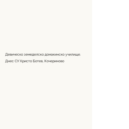
Девическо земеделско домакинско училище. 
Днес СУ Христо Ботев, Кочериново