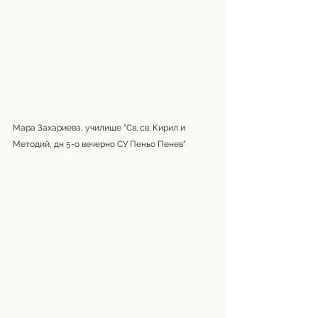
Мара Захариева, училище "Св. св. Кирил и 
Методий, дн 5-о вечерно СУ Пеньо Пенев"