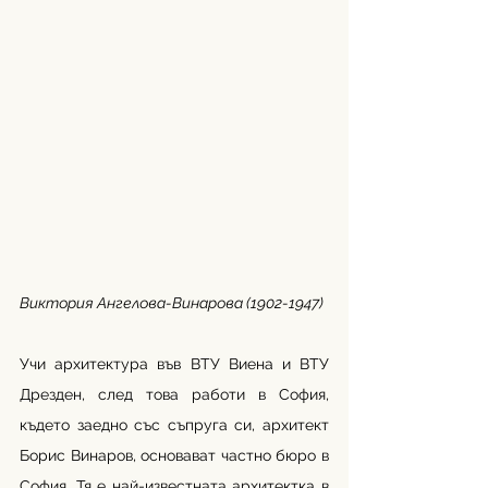
Виктория Ангелова-Винарова (1902-1947)
Учи архитектура във ВТУ Виена и ВТУ 
Дрезден, след това работи в София, 
където заедно със съпруга си, архитект 
Борис Винаров, основават частно бюро в 
София. Тя е най-известната архитектка в 