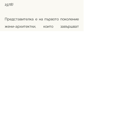
1978)
Представителка е на първото поколение 
жени-архитектки, които завършват 
своето образование в чужбина през 
второто и третото десетилетие на XX 
век. Заедно със съпруга си Генчо 
Скордев и колегата им Петко Цветков 
работят по създаването на индустриални 
сгради, хали и др. Тъй като били 
планинари, семейство Скордеви даряват 
проектите си на редица хижи на 
Българското туристическо дружество 
„Демяница“ в Пирин, „Иван Вазов“ и 
„Белмекен“ в Рила и „Тъжа“ и „Бузлуджа“ 
в Стара Планина.