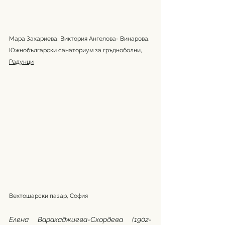
Мара Захариева, Виктория Ангелова- Винарова, 
Южнобългарски санаториум за гръдноболни, 
Радунци
Вехтошарски пазар, София
Елена Варакаджиева-Скордева (1902-