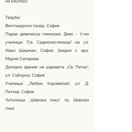
на Баухаус.
Творби:
Вехтошарски пазар, София
Първа девическа гимназия. Днес - 7-мо 
училище ”Св. Седмочисленици“ на ул. 
Иван Шишман, София. Заедно с арх. 
Мария Сапарева 
Доходно здание на църквата „Св. Петка“, 
ул. Съборна, София
Училище „Любен Каравелов“, ул. Д. 
Петков, София
Читалище „Широка лъка“, гр. Широка 
лъка