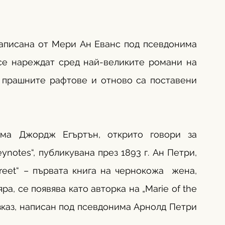
написана от Мери Ан Еванс под псевдонима 
се нареждат сред най-великите романи на 
т прашните рафтове и отново са поставени 
ма Джордж Егъртън, открито говори за 
notes“, публикувана през 1893 г. Ан Петри, 
reet“ – първата книга на чернокожа  жена, 
, се появява като авторка на „Marie of the 
зказ, написан под псевдонима Арнолд Петри 