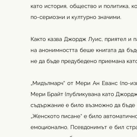
като история, общество и политика, к
по-сериозни и културно значими.
Както казва Джордж Луис, приятел и п
на анонимността беше книгата да бъде
не да бъде предубедено приемана като
„Мидълмарч“ от Мери Ан Еванс (по-изв
Мери Брайт (публикувана като Джордж Е
съдържание е било възможно да бъде ч
„Женското писане“ е било автоматично
емоционално. Псевдонимът е бил страт