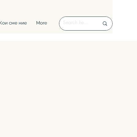
Кои сме ние
More