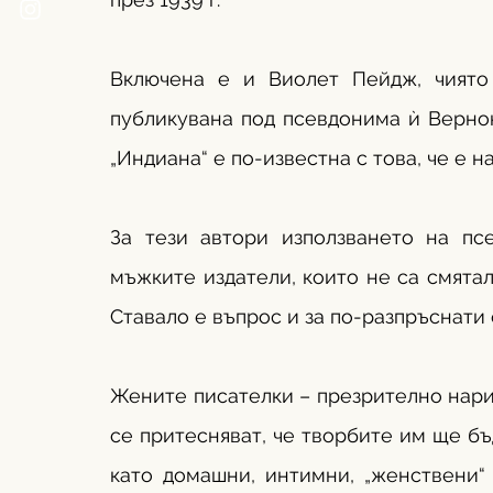
Включена е и Виолет Пейдж, чиято 
публикувана под псевдонима ѝ Вернон
„Индиана“ е по-известна с това, че е
За тези автори използването на пс
мъжките издатели, които не са смятали
Ставало е въпрос и за по-разпръснати
Жените писателки – презрително нарич
се притесняват, че творбите им ще бъ
като домашни, интимни, „женствени“ 