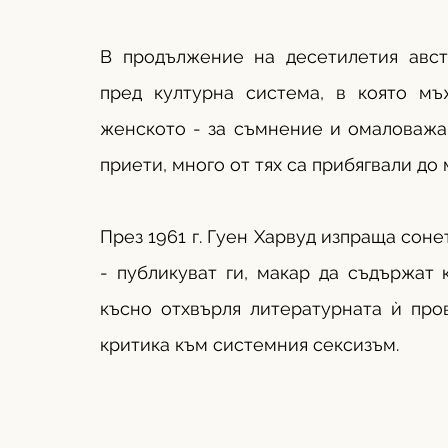
В продължение на десетилетия авст
пред културна система, в която мъ
женското - за съмнение и омаловажав
приети, много от тях са прибягвали до
През 1961 г. Гуен Харвуд изпраща сонет
- публикуват ги, макар да съдържат 
късно отхвърля литературната ѝ пров
критика към системния сексизъм.