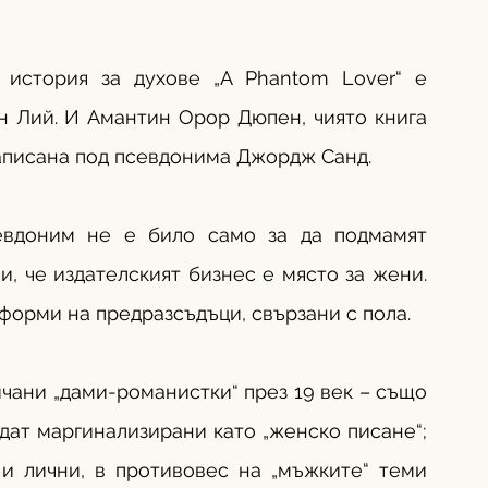
история за духове „A Phantom Lover“ е 
 Лий. И Амантин Орор Дюпен, чиято книга 
 написана под псевдонима Джордж Санд.
евдоним не е било само за да подмамят 
, че издателският бизнес е място за жени. 
 форми на предразсъдъци, свързани с пола.
ани „дами-романистки“ през 19 век – също 
дат маргинализирани като „женско писане“; 
и лични, в противовес на „мъжките“ теми 