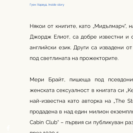
Гуен Харвуд. Inside story 
Някои от книгите, като „Мидълмарч“, 
Джордж Елиот, са добре известни и 
английски език. Други са извадени о
под светлината на прожекторите.
Мери Брайт, пишеща под псевдони
женската сексуалност в книгата си „Key
най-известна като авторка на „The St
продадена в над един милион екземпляра
Cabin Club“ – първия си публикуван ра
през 1939 г.