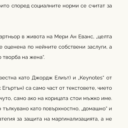
оито според социалните норми се считат за 
артньор в живота на Мери Ан Еванс, „целта 
 оценена по нейните собствени заслуги, а 
 творба на жена“.
естна като Джордж Елиът) и „Keynotes“ от 
гъртън) са само част от текстовете, чието 
уто, само ако на корицата стои мъжко име. 
 тълкувано като повърхностно, „домашно“ и 
егия за защита на маргинализацията, а не 