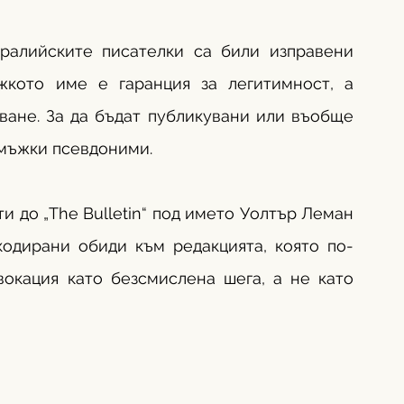
ралийските писателки са били изправени 
жкото име е гаранция за легитимност, а 
ане. За да бъдат публикувани или въобще 
 мъжки псевдоними. 
и до „The Bulletin“ под името Уолтър Леман 
кодирани обиди към редакцията, която по-
окация като безсмислена шега, а не като 