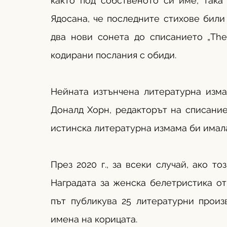
както под собственото си име, така
Ядосана, че последните стихове били п
два нови сонета до списанието „The 
кодирани послания с обиди.
Нейната изтънчена литературна изма
Доналд Хорн, редакторът на списаниет
истинска литературна измама би имала 
През 2020 г., за всеки случай, ако то
Наградата за женска белетристика отб
път публикува 25 литературни произ
имена на корицата.