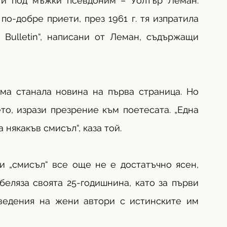
 и под мъжки псевдоним – Уолтър Леман. 
о-добре приети, през 1961 г. тя изпратила 
Bulletin“, написани от Леман, съдържащи 
ма станала новина на първа страница. Но 
о, изрази презрение към поетесата. „Една 
някакъв смисъл“, каза той.
зи „смисъл“ все още не е достатъчно ясен, 
еляза своята 25-годишнина, като за първи 
ведения на жени автори с истинските им 