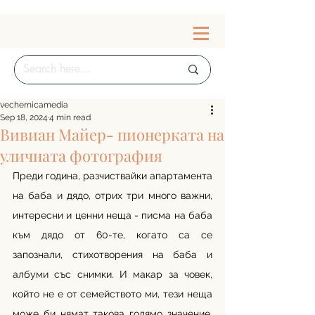
vechernicamedia
Sep 18, 2024
4 min read
Вивиан Майер- пионерката на
уличната фотография
Преди година, разчиствайки апартамента 
на баба и дядо, отрих три много важни, 
интересни и ценни неща - писма на баба 
към дядо от 60-те, когато са се 
запознали, стихотворения на баба и 
албуми със снимки. И макар за човек, 
който не е от семейството ми, тези неща 
може би нямат такова голямо значение, 