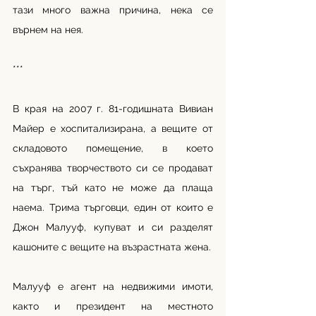
тази много важна причина, нека се 
върнем на нея. 
***
В края на 2007 г. 81-годишната Вивиан 
Майер е хоспитализирана, а вещите от 
складовото помещение, в което 
съхранява творчеството си се продават 
на търг, тъй като не може да плаща 
наема. Трима търговци, един от които е 
Джон Малууф, купуват и си разделят 
кашоните с вещите на възрастната жена.
Малууф е агент на недвижими имоти, 
както и президент на местното 