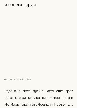
много, много други. 
(източник: Mastin Labs)
Родена е през 1926 г. като още през 
детството си няколко пъти живее както в 
Ню Йорк, така и във Франция. През 1951 г. 