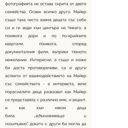
фотографията не остава скрита от двете 
семейства. Освен всичко друго, Майер 
също така често взима децата със себе 
си и ги води към центъра на Чикаго, а 
понякога дори и по по-крайните 
квартали, понякога, според 
документалния филм, въпреки тяхното 
нежелание. Интересни, а също и може 
би доста противоречиви, са и други 
аспекти от взаимодействието на Майер 
със семействата - в интервюта, вече 
порасналите деца разказват как Майер 
се представяла с различно име, и акцент, 
и как към някои деца 
била
 „вдъхновяваща и 
позитивна”,
 докато с други би могла да 