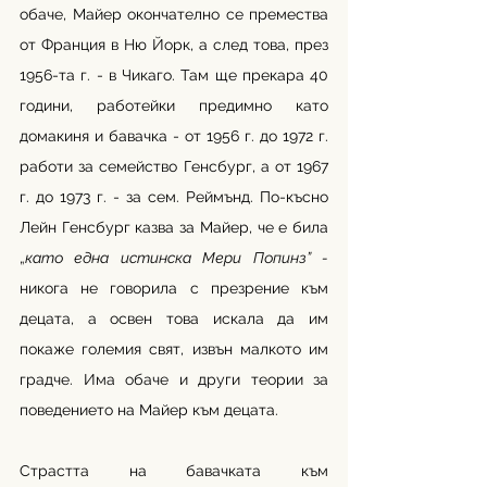
обаче, Майер окончателно се премества 
от Франция в Ню Йорк, а след това, през 
1956-та г. - в Чикаго. Там ще прекара 40 
години, работейки предимно като 
домакиня и бавачка - от 1956 г. до 1972 г. 
работи за семейство Генсбург, а от 1967 
г. до 1973 г. - за сем. Реймънд. По-късно 
Лейн Генсбург казва за Майер, че е била 
„
като една истинска Мери Попинз” - 
никога не говорила с презрение към 
децата, а освен това искала да им 
покаже големия свят, извън малкото им 
градче. Има обаче и други теории за 
поведението на Майер към децата.
Страстта на бавачката към 