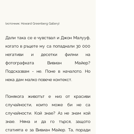
(източник: Howard Greenberg Gallery)
Дали така се е чувствал и Джон Малууф, 
когато в ръцете му са попаднали 30 000 
негативи и десетки филми на 
фотографката Вивиан Майер? 
Подсказвам - не. Поне в началото. Но 
нека дам малко повече контекст.
Понякога животът е низ от красиви 
случайности, които може би не са 
случайности. Кой знае? Аз не знам кой 
знае. Няма и да го търся, защото 
статията е за Вивиан Майер. Та, поради 