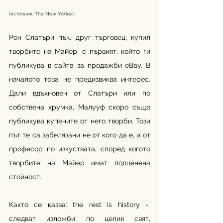
(източник: The New Yorker)
Рон Слатъри пък, друг търговец, купил 
творбите на Майер, е първият, който ги 
публикува в сайта за продажби eBay. В 
началото това не предизвиква интерес. 
Дали вдъхновен от Слатъри или по 
собствена хрумка, Малууф скоро също 
публикува купените от него творби. Този 
път те са забелязани не от кого да е, а от 
професор по изкуствата, според когото 
творбите на Майер имат подценена 
стойност.
Както се казва: the rest is history -  
следват изложби по целия свят, 