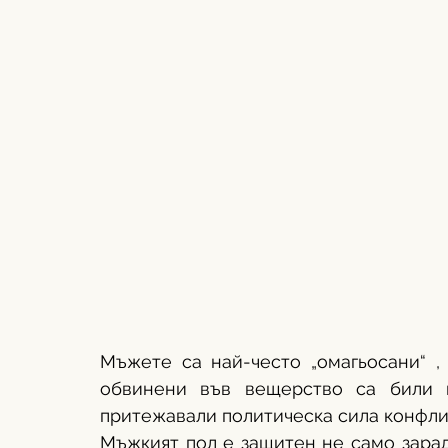
Мъжете са най-често „омагьосани“ ,
обвинени във вещерство са били 
притежавали политическа сила конфлик
Мъжкият пол е защитен не само заради