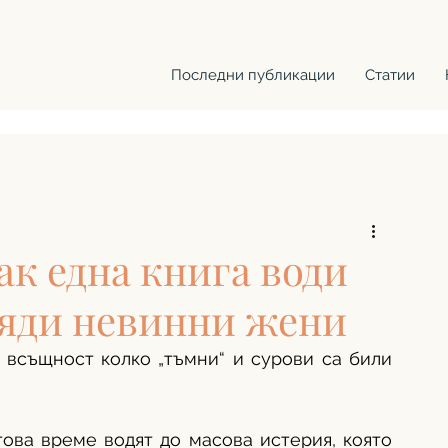
Последни публикации
Статии
к една книга води
ляди невинни жени
всъщност колко „тъмни“ и сурови са били 
ова време водят до масова истерия, която 