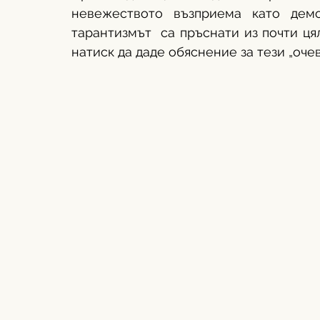
невежеството възприема като демо
тарантизмът  са пръснати из почти ця
натиск да даде обяснение за тези „очев