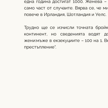
една година достигат 1000. Женева – 
само част от случаите. Вярва се, че м
повече в Ирландия, Шотландия и Уелс. 
Трудно ще се изчисли точната бройк
континент, но сведенията водят д
жени:мъже в екзекуциите – 100 на 1. В
престъпление“. 