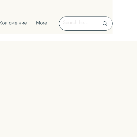
Кои сме ние
More