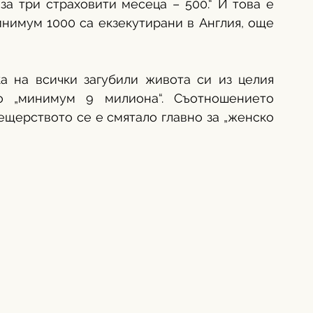
за три страховити месеца – 500.“ И това е 
инимум 1000 са екзекутирани в Англия, още 
а на всички загубили живота си из целия 
о „минимум 9 милиона“. Съотношението 
ещерството се е смятало главно за „женско 