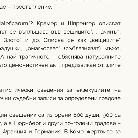
ае – престъпление. 
aleficarum“? Крамер и Шпренгер описват 
ът се въплъщава във вещиците“, „начинът, 
 Злото“ и др. Описва се как „вещиците“ 
адушки, „омагьосват“ (съблазняват) мъже, 
А най-трагичното – обяснява натуралните 
то демонистичен акт, предизвикан от злите 
тистически сведения за екзекуциите на 
чни съдебни записи за определени градове 
дин свещеник са изгорени 600 души, 900 са 
 а в Нюрнберг и други по-големи градове – 
в Франция и Германия. В Комо жертвите за 