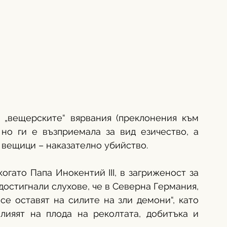
 „вещерските“ вярвания (преклонения към 
но ги е възприемала за вид езичество, а 
вещици – наказателно убийство. 
когато Папа Инокентий III, в загриженост за 
достигнали слухове, че в Северна Германия, 
се оставят на силите на зли демони“, като 
лияят на плода на реколтата, добитъка и 