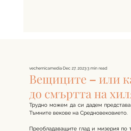
vechernicamedia
Dec 27, 2023
3 min read
Вещиците – или ка
до смъртта на хи
Трудно можем да си дадем представа 
Тъмните векове на Средновековието. 
Преобладаващите глад и мизерия по т