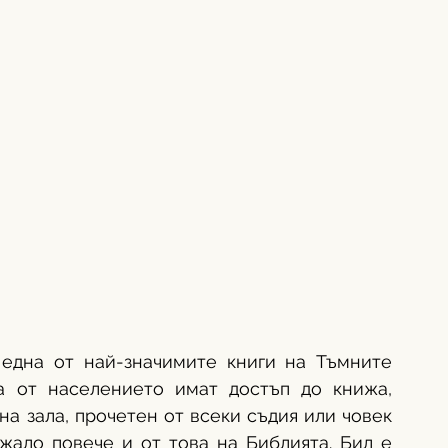
една от най-значимите книги на Тъмните 
а от населението имат достъп до книжа, 
на зала, прочетен от всеки съдия или човек 
жало повече и от това на Библията. Бил е 