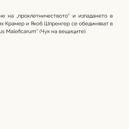
е на „проклетничеството“ и изпадането в 
х Крамер и Якоб Шпренгер се обединяват в 
s Maleficarum” (Чук на вещиците). 