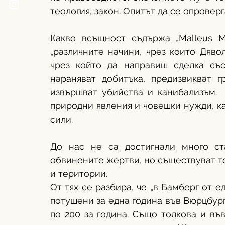
теология, закон. Опитът да се опроверг
Какво всъщност съдържа „Malleus M
„различните начини, чрез които Дявол
чрез който да направиш сделка със
нараняват добитъка, предизвикват гр
извършват убийства и канибализъм.  
природни явления и човешки нужди, ка
сили.
До нас не са достигнали много ста
обвинените жертви, но съществуват то
и територии. 
От тях се разбира, че „в Бамберг от е
потушени за една година във Вюрцбург,
по 200 за година. Също толкова и въ