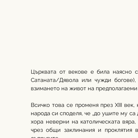
Църквата от векове е била наясно с
Сатаната/Дявола или чужди богове), 
взимането на живот на предполагаеми 
Всичко това се променя през XIII век, 
народа си споделя, че „до ушите му са 
хора неверни на католическата вяра, 
чрез общи заклинания и проклятия в