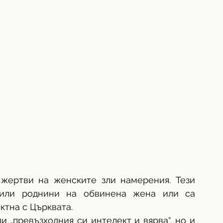
 жертви на женските зли намерения. Тези 
или роднини на обвинена жена или са 
тна с Църквата. 
 „превъзходния си интелект и вярва“, но и 