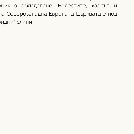
нично обладаване. Болестите, хаосът и 
ла Северозападна Европа, а Църквата е под 
идни“ злини. 