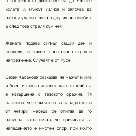
в насрещното движение, за да блъсне 
колата ѝ, мъжът излиза и започва да 
нанася удари с чук по другия автомобил, 
а след това стреля към нея.
Жената подава сигнал същия ден и 
споделя, че живее в постоянен страх и 
напрежение. Случаят е от Русе. 
Сезан Хасанова разказва, че мъжът ѝ има 
и боен, и газов пистолет, като стрелбата 
е извършена с газовото оръжие. Тя 
разкрива, че е омъжена за нападателя и 
от четири месеца се опитва да го 
напусна, като смята, че причината за 
нападението е имотен спор, при който 