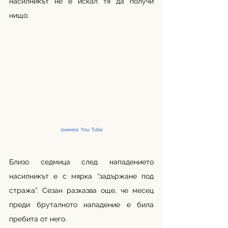
насилникът не е искал тя да получи 
нищо. 
снимка: You Tube
Близо седмица след нападението 
насилникът е с мярка “задържане под 
стража”. Сезан разказва още, че месец 
преди бруталното нападение е била 
пребита от него. 