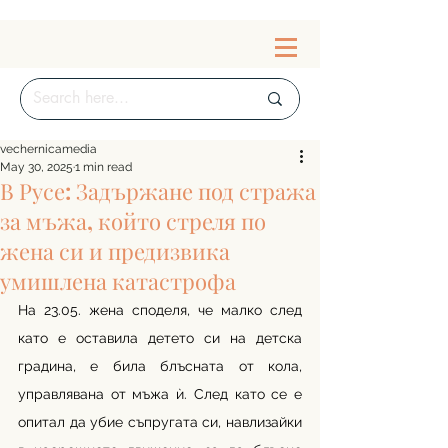
vechernicamedia
May 30, 2025
1 min read
В Русе: Задържане под стража
за мъжа, който стреля по
жена си и предизвика
умишлена катастрофа
На 23.05. жена споделя, че малко след 
като е оставила детето си на детска 
градина, е била блъсната от кола, 
управлявана от мъжа ѝ. След като се е 
опитал да убие съпругата си, навлизайки 