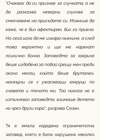
“
Очаквах да си признае за случката, а не 
да разказва неверни слухове за 
смекчаване на присъдата си. Можеше да 
каже, че е бил афектиран, бих го приела. 
Но сега иска да ме изкара лъжкиня, а след 
това вероятно и ще ме нарекат 
психично болна. Заповедта за закрила 
беше издадена за побой срещу мен преди 
около месец, който беше брутален, 
нахвърли се с ужасяващи юмруци по 
главата и тялото ми. Той никога не е 
изпълнявал заповедта, взимаше детето 
ни чрез други хора”
, разрива Сезан. 
Тя е имала издадена ограничителна 
заповед, която е била нарушена няколко 