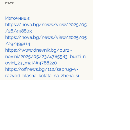
пъти. 
Източници:
https://nova.bg/news/view/2025/05
/26/498803
https://nova.bg/news/view/2025/05
/29/499114
https://www.dnevnik.bg/burzi-
novini/2025/05/23/4785583_burzi_n
ovini_23_mai/#4786220
https://offnews.bg/112/saprug-v-
razvod-blasna-kolata-na-zhena-si-
izvadi-chuk-i-strelia-s-pis-844842.html
See All
Recent Posts