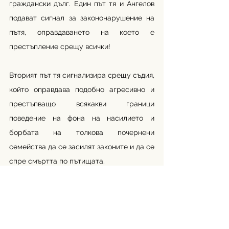
граждански дълг. Един път тя и Ангелов 
подават сигнал за закононарушение на 
пътя, оправдаването на което е 
престъпление срещу всички!
Вторият път тя сигнализира срещу съдия, 
който оправдава подобно агресивно и 
престъпващо всякакви граници 
поведение на фона на насилието и 
борбата на толкова почернени 
семейства да се засилят законите и да се 
спре смъртта по пътищата. 
Анна е превърната в жертва от човек с 
власт, което допълнително разкрива 
патологичния нарцисизъм и 