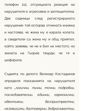
телефон 112, отсрещната реакция на 
нарушителя е агресивна и заплашителна. 
Две седмици след регистрираното 
нарушение той оспорва отнената книжка 
и настоява, че жена му е карала колата, 
а свидетели са жена му и общ приятел, 
който заявява, че не е бил на мястото, но 
жената на Гьорев твърди, че тя е 
шофирала.
Съдията по делото Велизар Костадинов 
определя показанията на нарушителя 
като 
„логични, пълни, точни, подробни, 
последователни, единни, хармонични, 
обективни, безпристрастни, 
независими, достоверни, добросъвестни, 