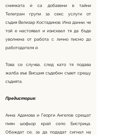
снимката ѝ са добавени в тайни 
Телеграм групи за секс услуги от 
съдия Велизар Костадинов. Има данни, че 
той е настоявал и изисквал тя да бъде 
уволнена от работа с лично писмо до 
работодателя ѝ. 
Това се случва, след като тя подава 
жалба във Висшия съдебен съвет срещу 
съдията.
Предистория:
Анна Адамова и Георги Ангелов срещат 
пиян шофьор край село Бистрица. 
Обаждат се, за да подадат сигнал на 