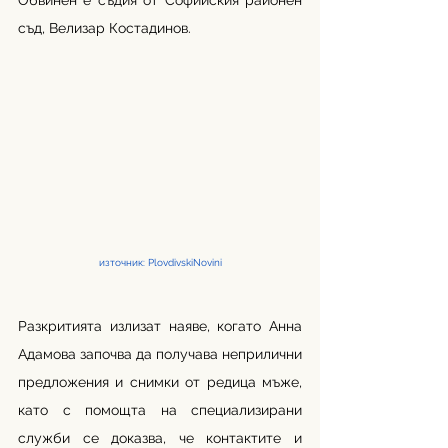
Обвинен е съдия от Софийския районен 
съд, Велизар Костадинов.
източник: PlovdivskiNovini
Разкритията излизат наяве, когато Анна 
Адамова започва да получава неприлични 
предложения и снимки от редица мъже, 
като с помощта на специализирани 
служби се доказва, че контактите и 