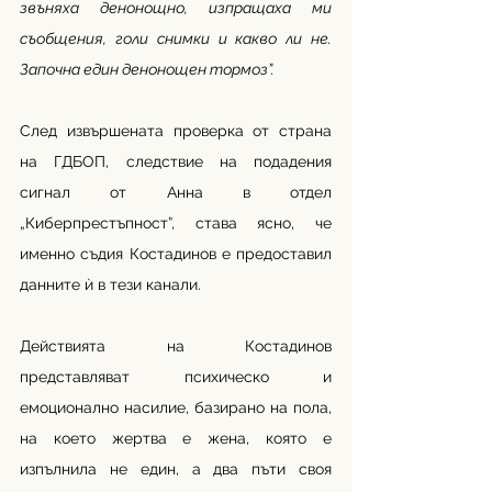
звъняха денонощно, изпращаха ми 
съобщения, голи снимки и какво ли не. 
Започна един денонощен тормоз”.
След извършената проверка от страна 
на ГДБОП, следствие на подадения 
сигнал от Анна в отдел 
„Киберпрестъпност”, става ясно, че 
именно съдия Костадинов е предоставил 
данните ѝ в тези канали. 
Действията на Костадинов 
представляват психическо и 
емоционално насилие, базирано на пола, 
на което жертва е жена, която е 
изпълнила не един, а два пъти своя 