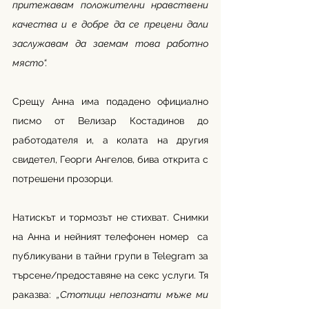
притежавам положителни нравствени 
качества и е добре да се прецени дали 
заслужавам да заемам това работно 
място“.
Срещу Анна има подадено официално 
писмо от Велизар Костадинов до 
работодателя и, а колата на другия 
свидетел, Георги Ангелов, бива открита с 
потрешени прозорци. 
Натискът и тормозът не стихват. Снимки 
на Анна и нейният телефонен номер  са 
публикувани в тайни групи в Telegram за 
търсене/предоставяне на секс услуги. Тя 
раказва: 
„Стотици непознати мъже ми 