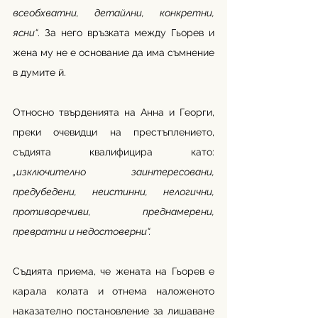
всеобхватни, детайлни, конкретни, 
ясни“
. За него връзката между Гьорев и 
жена му не е основание да има съмнение 
в думите й. 
Относно твърденията на Анна и Георги, 
преки очевидци на престъплението, 
съдията квалифицира като: 
„изключително заинтересовани, 
предубедени, неистинни, нелогични, 
противоречиви, преднамерени, 
превратни и недостоверни“. 
Съдията приема, че жената на Гьорев е 
карала колата и отнема наложеното 
наказателно постановление за лишаване 