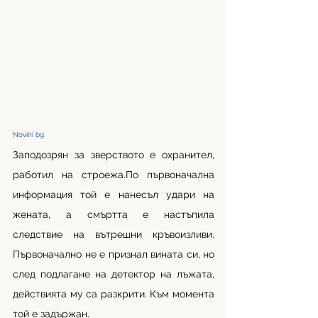
Novini bg
Заподозрян за зверството е охранител, 
работил на строежа.По първоначална 
информация той е нанесъл удари на 
жената, а смъртта е настъпила 
следствие на вътрешни кръвоизливи. 
Първоначално не е признал вината си, но 
след подлагане на детектор на лъжата, 
действията му са разкрити. Към момента 
той е задържан. 