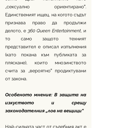
„сексуално ориентирано‟. 
Единственият ищец, на когото съдът 
признава право да продължи 
делото, е 
360 Queen Entertainment
, и 
то само защото техният 
представител е описал изпълнения 
(като покана към публиката за 
пляскане), които мнозинството 
счита за „вероятно‟ продиктувани 
от закона.
Особеното мнение: В защита на 
изкуството и срещу 
законодателния „лов на вещици“
Най-силната част от съдебния акт е 