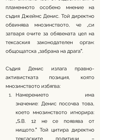
пламенното особено мнение на 
съдия Джеймс Денис. Той директно 
обвинява мнозинството, че „си 
затваря очите за обявената цел на 
тексаския законодателен орган: 
общощатска „забрана на драга‟.
Съдия Денис излага правно-
активистката позиция, която 
мнозинството избягва:
Намерението има 
значение: Денис посочва това, 
което мнозинството игнорира: 
„S.B. 12 не се появява от 
нищото.‟ Той цитира директно 
тексаските политици – 