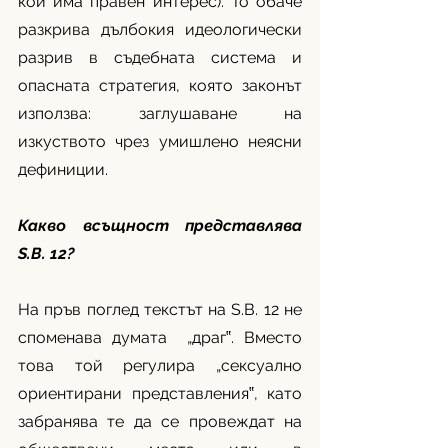
кой има правен интерес). То обаче 
разкрива дълбокия идеологически 
разрив в съдебната система и 
опасната стратегия, която законът 
използва: заглушаване на 
изкуството чрез умишлено неясни 
дефиниции.
Какво всъщност представлява 
S.B. 12?
На пръв поглед текстът на S.B. 12 не 
споменава думата  „драг‟. Вместо 
това той регулира „сексуално 
ориентирани представления‟, като 
забранява те да се провеждат на 