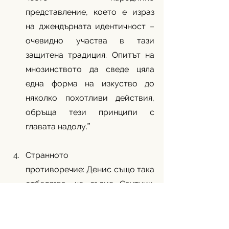
представление, което е израз 
на джендърната идентичност – 
очевидно участва в тази 
защитена традиция. Опитът на 
мнозинството да сведе цяла 
една форма на изкуство до 
няколко похотливи действия, 
обръща тези принципи с 
главата надолу.‟
Странното 
противоречие: Денис също така 
отбелязва, че съдия Саутуик, 
която се присъединява към 
мнозинството тук, 
самата
 е 
написала мнение в отделно 