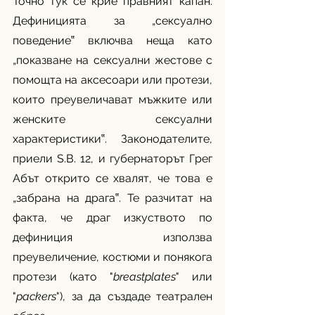
Точно тук се крие правният капан. 
Дефиницията за „сексуално 
поведение‟ включва неща като 
„показване на сексуални жестове с 
помощта на аксесоари или протези, 
които преувеличават мъжките или 
женските сексуални 
характеристики‟. Законодателите, 
приели S.B. 12, и губернаторът Грег 
Абът открито се хвалят, че това е 
„забрана на драга‟. Те разчитат на 
факта, че драг изкуството по 
дефиниция използва 
преувеличение, костюми и понякога 
протези (като "
breastplates
" или 
"
packers
"), за да създаде театрален 