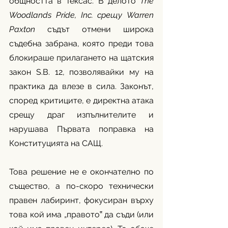
общността в Тексас. В делото 
The 
Woodlands Pride, Inc. срещу Warren 
Paxton
 съдът отмени широка 
съдебна забрана, която преди това 
блокираше прилагането на щатския 
закон S.B. 12, позволявайки му на 
практика да влезе в сила. Законът, 
според критиците, е директна атака 
срещу драг изпълнителите и 
нарушава Първата поправка на 
Конституцията на САЩ.
Това решение не е окончателно по 
същество, а по-скоро технически 
правен лабиринт, фокусиран върху 
това кой има „правото‟ да съди (или 