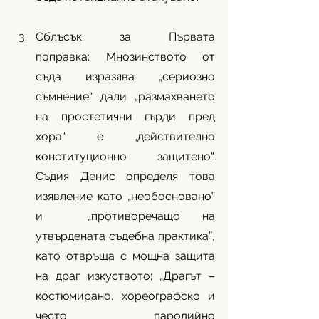
Сблъсък за Първата 
поправка: Мнозинството от 
съда изразява „сериозно 
съмнение“ дали „размахването 
на простетични гърди пред 
хора“ е „действително 
конституционно защитено“. 
Съдия Денис определя това 
изявление като „необосновано‟ 
и  „противоречащо на 
утвърдената съдебна практика‟, 
като отвръща с мощна защита 
на драг изкуството: „Драгът – 
костюмирано, хореографско и 
често пародийно 