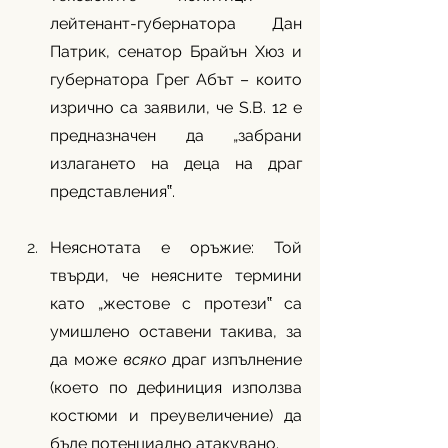
лейтенант-губернатора Дан 
Патрик, сенатор Брайън Хюз и 
губернатора Грег Абът – които 
изрично са заявили, че S.B. 12 е 
предназначен да „забрани 
излагането на деца на драг 
представления‟.
Неяснотата е оръжие: Той 
твърди, че неясните термини 
като „жестове с протези‟ са 
умишлено оставени такива, за 
да може 
всяко
 драг изпълнение 
(което по дефиниция използва 
костюми и преувеличение) да 
бъде потенциално атакувано.