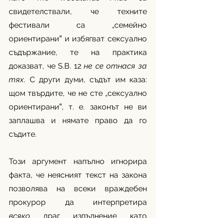
свидетелствали, че техните 
фестивали са „семейно 
ориентирани‟ и избягват сексуално 
съдържание, те на практика 
доказват, че S.B. 12 
не се отнася за 
тях
. С други думи, съдът им каза: 
щом твърдите, че не сте „сексуално 
ориентирани‟, т. е. законът не ви 
заплашва и нямате право да го 
съдите.
Този аргумент напълно игнорира 
факта, че неясният текст на закона 
позволява на всеки враждебен 
прокурор да интерпретира 
всяко
 драг изпълнение като 