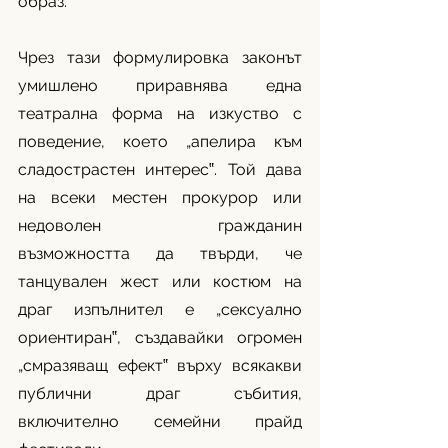
образ.
Чрез тази формулировка законът 
умишлено приравнява една 
театрална форма на изкуство с 
поведение, което „апелира към 
сладострастен интерес‟. Той дава 
на всеки местен прокурор или 
недоволен гражданин 
възможността да твърди, че 
танцувален жест или костюм на 
драг изпълнител е „сексуално 
ориентиран‟, създавайки огромен 
„смразяващ ефект‟ върху всякакви 
публични драг събития, 
включително семейни прайд 