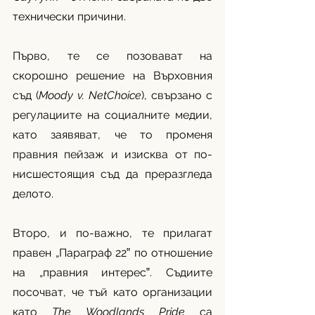
технически причини.
Първо, те се позовават на 
скорошно решение на Върховния 
съд (
Moody v. NetChoice
), свързано с 
регулациите на социалните медии, 
като заявяват, че то променя 
правния пейзаж и изисква от по-
нисшестоящия съд да преразгледа 
делото.
Второ, и по-важно, те прилагат 
правен „Параграф 22‟ по отношение 
на „правния интерес‟. Съдиите 
посочват, че тъй като организации 
като 
The Woodlands Pride
 са 