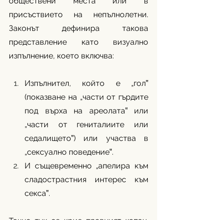
обществени места или в 
присъствието на непълнолетни. 
Законът дефинира такова 
представление като визуално 
изпълнение, което включва:
Изпълнител, който е „гол‟ 
(показване на „части от гърдите 
под върха на ареолата‟ или 
„части от гениталиите или 
седалището‟) или участва в 
„сексуално поведение‟.
И същевременно „апелира към 
сладострастния интерес към 
секса‟.