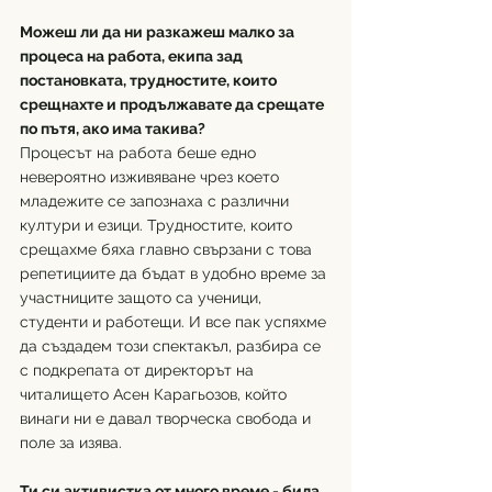
Можеш ли да ни разкажеш малко за 
процеса на работа, екипа зад 
постановката, трудностите, които 
срещнахте и продължавате да срещате 
по пътя, ако има такива?
Процесът на работа беше едно 
невероятно изживяване чрез което 
младежите се запознаха с различни 
култури и езици. Трудностите, които 
срещахме бяха главно свързани с това 
репетициите да бъдат в удобно време за 
участниците защото са ученици, 
студенти и работещи. И все пак успяхме 
да създадем този спектакъл, разбира се 
с подкрепата от директорът на 
читалището Асен Карагьозов, който 
винаги ни е давал творческа свобода и 
поле за изява.
Ти си активистка от много време - била 