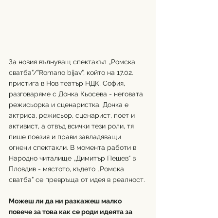
За новия вълнуващ спектакъл „Ромска 
сватба”/”Romano bijav”, който на 17.02. 
пристига в Нов театър НДК, София, 
разговаряме с Донка Кьосева - неговата 
режисьорка и сценаристка. Донка е 
актриса, режисьор, сценарист, поет и 
активист, а отвъд всички тези роли, тя 
пише поезия и прави завладяващи 
огнени спектакли. В момента работи в 
Народно читалище „Димитър Пешев“ в 
Пловдив - мястото, където „Ромска 
сватба” се превръща от идея в реалност.
Можеш ли да ни разкажеш малко 
повече за това как се роди идеята за 