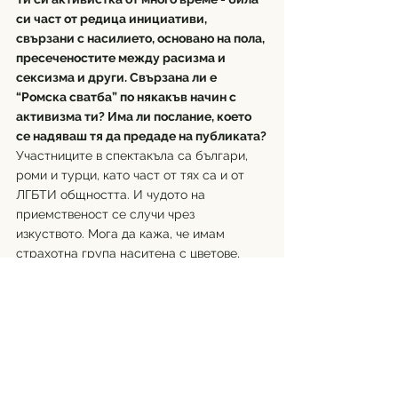
си част от редица инициативи, 
свързани с насилието, основано на пола, 
пресеченостите между расизма и 
сексизма и други. Свързана ли е 
“Ромска сватба” по някакъв начин с 
активизма ти? Има ли послание, което 
се надяваш тя да предаде на публиката?
Участниците в спектакъла са българи, 
роми и турци, като част от тях са и от 
ЛГБТИ общността. И чудото на 
приемственост се случи чрез 
изкуството. Мога да кажа, че имам 
страхотна група наситена с цветове, 
което я прави уникална.
Какво ще видим на 17-ти февруари в 
Нов Театър НДК? С три думи!
Цветове, хаос, любов.
Гледайте "Ромска сватба"/"Romano 