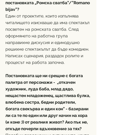
постановката „Ромска сватба”/”Romano 
bijav”?
Един от проектите, които изпълнява 
читалището изискваше да има спектакъл 
посветен на ромската сватба. След 
оформянето на работна група 
направихме дискусия и единодушно 
решихме спектакълът да бъде комедиен. 
Написах сценария, раздадох ролите и 
процесът на работа започна.
Постановката ще ни срещне с богата 
палитра от персонажи -  „откачен 
художник, луда баба, млад дядо, 
нещастен младоженец, щастлива булка, 
влюбена сестра, бедни родители, 
богата свекърва и един кон” - базирани 
ли са те по един или друг начин на хора 
(и коне :)) от реалния живот? Ако пък не, 
откъде почерпи вдъхновение за тях?