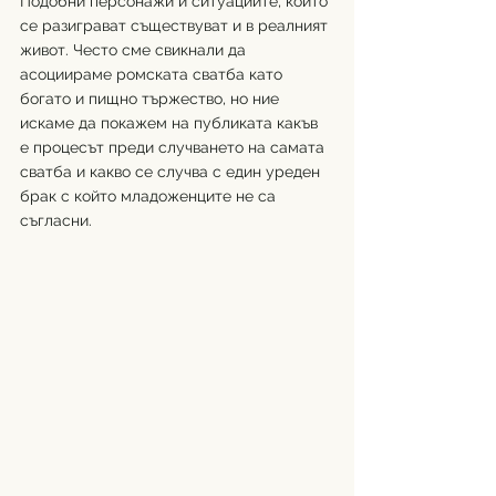
Подобни персонажи и ситуациите, които 
се разиграват съществуват и в реалният 
живот. Често сме свикнали да 
асоциираме ромската сватба като 
богато и пищно тържество, но ние 
искаме да покажем на публиката какъв 
е процесът преди случването на самата 
сватба и какво се случва с един уреден 
брак с който младоженците не са 
съгласни.