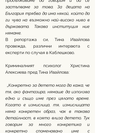
продължаваме да говорим и да се 
застъпваме за това. За децата на 
България трябва да има някой, който да 
ги чува на възможно най-високо ниво в 
държавата. Такава институция ние 
нямаме.
В репортажа си, Тина Ивайлова 
провежда, различни интервюта с 
експерти по случая в Каблешково. 
Криминалният психолог Христина 
Алексиева пред Тина Ивайлова:
 „
Конкретно за детето мога да кажа, че 
тя, ако фантазира, нямаше да използва 
едно и също име през цялото време. 
Когато е измислица, тя, измислицата 
няма конкретен образ, чак в такава 
детайлност, в която влиза детето. Тук 
говорим за много конкретика и 
конкретно споменавано име с 