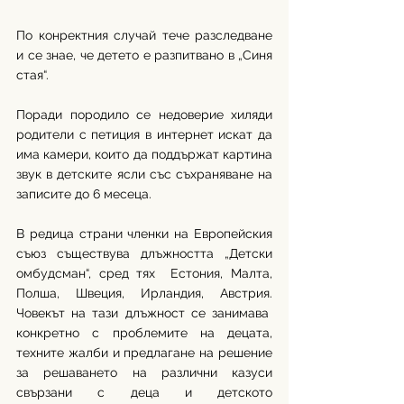
По конректния случай тече разследване 
и се знае, че детето е разпитвано в „Синя 
стая“.
Поради породило се недоверие хиляди 
родители с петиция в интернет искат да 
има камери, които да поддържат картина 
звук в детските ясли със съхраняване на 
записите до 6 месеца. 
В редица страни членки на Европейския 
съюз съществува длъжността „Детски 
омбудсман“, сред тях  Естония, Малта, 
Полша, Швеция, Ирландия, Австрия. 
Човекът на тази длъжност се занимава  
конкретно с проблемите на децата, 
техните жалби и предлагане на решение 
за решаването на различни казуси 
свързани с деца и детското 