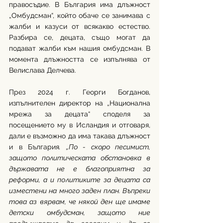
правосъдие. В България има длъжност 
„Омбудсман“, който обаче се занимава с 
жалби и казуси от всякакво естество. 
Разбира се, децата, също могат да 
подават жалби към нашия омбудсман. В 
момента длъжността се изпълнява от 
Велислава Делчева.
През 2024 г. Георги Богданов, 
изпълнителен директор на „Национална 
мрежа за децата“ споделя за 
посещението му в Исландия и отговаря, 
дали е възможно да има такава длъжност 
и в България
. „По - скоро песимист, 
защото политическата обстановка в 
държавата не е благоприятна за 
реформи, а и политиките за децата са 
изместени на много заден план. Въпреки 
това аз вярвам, че някой ден ще имаме 
детски омбудсман, защото ние 