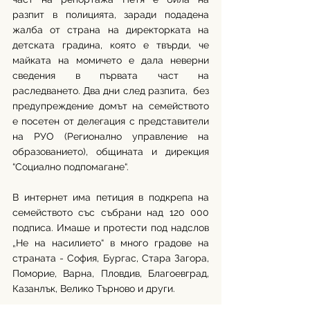
разпит в полицията, заради подадена 
жалба от страна на директорката на 
детската градина, която е твърди, че 
майката на момичето е дала неверни 
сведения в първата част на 
раследването. Два дни след разпита,  без 
предупреждение домът на семейството 
е посетен от делегация с представители 
на РУО (Регионално управление на 
образованието), общината и дирекция 
“Социално подпомагане“. 
В интернет има петиция в подкрепа на 
семейството със събрани над 120 000 
подписа. Имаше и протести под надслов 
„Не на насилието“ в много градове на 
страната - София, Бургас, Стара Загора, 
Поморие, Варна, Пловдив, Благоевград, 
Казанлък, Велико Търново и други.   