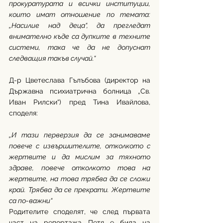
прокуратурата и всички институции, 
които имат отношение по темата: 
„Насилие над деца“, да прегледат 
внимателно къде са дупките в техните 
системи, така че да не допуснат 
следващия такъв случай.“
Д-р Цветеслава Гълъбова (директор на 
Държавна психиатрична болница „Св. 
Иван Рилски“) пред Тина Ивайлова, 
споделя: 
„И тази перверзия да се занимаваме 
повече с извършителите, отколкото с 
жертвите и да мислим за тяхното 
здраве, повече отколкото това на 
жертвите, на това трябва да се сложи 
край. Трябва да се прекрати. Жертвите 
са по-важни“
Родителите споделят, че след първата 
част на репортажа Петя е била на 