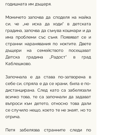
годишната им дъщеря. 
Момичето започва да споделя на майка 
си, че „не иска да ходи“ в детската 
градина, започва да сънува кошмари и да 
има проблеми със съня. Появяват се и 
странни наранявания по ноктите. Двете 
дъщери на семейството посещават 
Детска градина „Радост“ в град 
Каблешково. 
Започнала е да става по-затворена в 
себе си, спряла е да се храни, била е по-
дистанцирана. След като са забелязали 
всичко това, те са започнали да задават 
въпроси към детето, относно това дали 
се случило нещо, което те не знаят, но то 
отрича. 
Петя забелязва странните следи по 