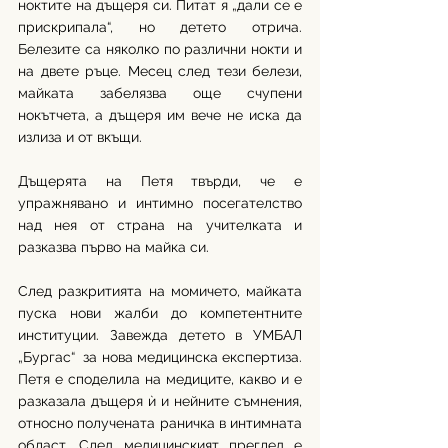
ноктите на дъщеря си. Питат я „дали се е 
прискрипала“, но детето отрича. 
Белезите са няколко по различни нокти и 
на двете ръце. Месец след тези белези, 
майката забелязва още счупени 
нокътчета, а дъщеря им вече не иска да 
излиза и от вкъщи. 
Дъщерята на Петя твърди, че е 
упражнявано и интимно посегателство 
над нея от страна на учителката и 
разказва първо на майка си.
След разкритията на момичето, майката 
пуска нови жалби до компетентните 
институции. Завежда детето в УМБАЛ 
„Бургас“  за нова медицинска експертиза. 
Петя е споделила на медиците, какво и е 
разказала дъщеря ѝ и нейните съмнения, 
относно получената раничка в интимната 
област. След медицинският преглед е 