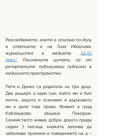
Разследването, което е описано по-долу 
в статията е на Тина Ивайлова, 
журналистка в медията 
„GLAS 
news”.
 Посочените цитати са от 
репортажите публикувани публично в 
медийното пространство. 
Петя и Динко са родители на три деца. 
Две дъщери и един син, който им е бил 
мечта, защото е осиновен и държавата 
им е дала това право. Живеят в град 
Каблешково, община Поморие. 
Семейството живее добре, докато преди 
седем 7 месеца майката започва да 
забелязва промени в поведението на 4 – 