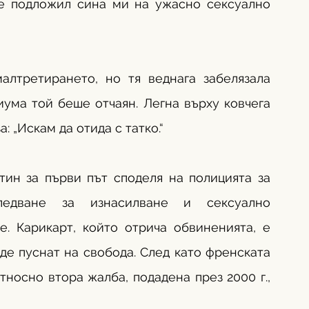
й е подложил сина ми на ужасно сексуално 
лтретирането, но тя веднага забелязала 
ума той беше отчаян. Легна върху ковчега 
а: „Искам да отида с татко.“
ин за първи път споделя на полицията за 
ледване за изнасилване и сексуално 
. Карикарт, който отрича обвиненията, е 
де пуснат на свобода. След като френската 
тносно втора жалба, подадена през 2000 г., 