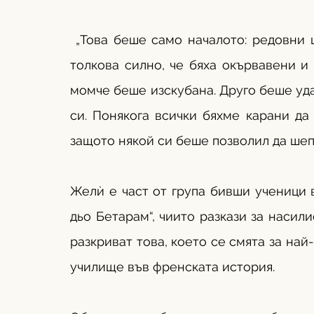
 „Това беше само началото: редовни 
толкова силно, че бяха окървавени и 
момче беше изскубана. Друго беше удар
си. Понякога всички бяхме карани да 
защото някой си беше позволил да шеп
Желѝ е част от група бивши ученици 
дьо Бетарам“, чиито разкази за насили
разкриват това, което се смята за най
училище във френската история. 