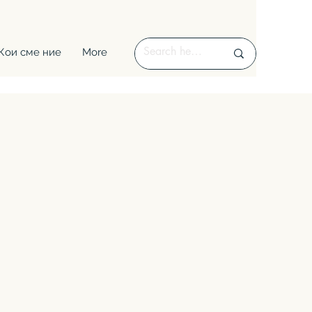
Кои сме ние
More