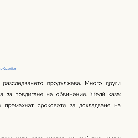
e Guardian 
 разследването продължава. Много други 
а за повдигане на обвинение. Желѝ каза: 
е премахнат сроковете за докладване на 