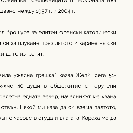
 обвиняват свещениците и персонала във 
вано между 1957 г. и 2004 г. 
ял брошура за елитен френски католически 
 си за плуване през лятото и каране на ски 
 да го изпратят. 
ила ужасна грешка“, казва Желѝ, сега 51-
Бяхме 40 души в общежитие с порутени 
оалетна едната вечер, началникът ме хвана 
отвън. Някой ми каза да си взема палтото, 
н с часове в студа и влагата. Караха ме да 