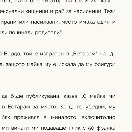
тещ като организатор на събития, казва: 
ексуални хищници и рай за насилници. Тези 
тирани или насилвани, често имаха един и 
или починали родители.“ 
 Бордо, той е изпратен в „Бетарам“ на 13-
а, защото майка му е искала да му осигури 
да бъде публикувана, казва: „С майка ми 
в Бетарам за място. За да го убедим, му 
 бях преживял в миналото, включително 
 ми винаги ми подаваше плик с 50 франка 