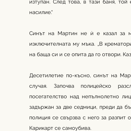
изтупан. След това, в тази баня, то
насилие.“
Синът на Мартин не ѝ е казал за ма
изключителната му мъка. „В крематори
на баща си и се опита да го отвори. Каз
Десетилетие по-късно, синът на Март
случая. Започва полицейско разс
посегателство над непълнолетно лице
задържан за две седмици, преди да бъ
полиция се свързва с него за разпит о
Карикарт се самоубива.