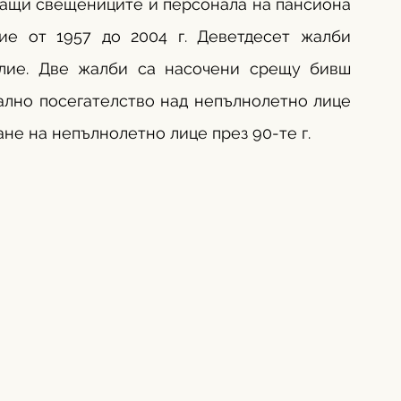
ащи свещениците и персонала на пансиона 
ие от 1957 до 2004 г. Деветдесет жалби 
илие. Две жалби са насочени срещу бивш 
ално посегателство над непълнолетно лице 
ане на непълнолетно лице през 90-те г. 