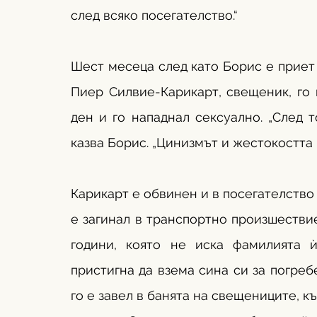
след всяко посегателство.“
Шест месеца след като Борис е приет 
Пиер Силвие-Карикарт, свещеник, го 
ден и го нападнал сексуално. „След т
казва Борис. „Цинизмът и жестокостта
Карикарт е обвинен и в посегателство 
е загинал в транспортно произшествие
години, която не иска фамилията ѝ
пристигна да взема сина си за погреб
го е завел в банята на свещениците, къд