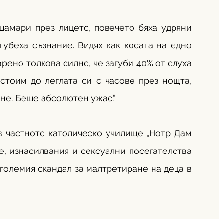
шамари през лицето, повечето бяха удряни 
губеха съзнание. Видях как косата на едно 
ено толкова силно, че загуби 40% от слуха 
стоим до леглата си с часове през нощта, 
не. Беше абсолютен ужас.“
в частното католическо училище „Нотр Дам 
е, изнасилвания и сексуални посегателства 
-големия скандал за малтретиране на деца в 