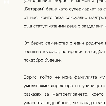
51-годишният Борис, в момента рабо
„Бетарам“ беше като супермаркет за с
от нас, които бяха сексуално малтре
същ статут: уязвими деца с разделени 
От бедно семейство с един родител в
годишна възраст, по ирония на съдбат
по-добро бъдеще. 
Борис, който не иска фамилията му 
умолявахме директора на училището 
разказах за малтретирането, което
ужасната подробност, че нападателят