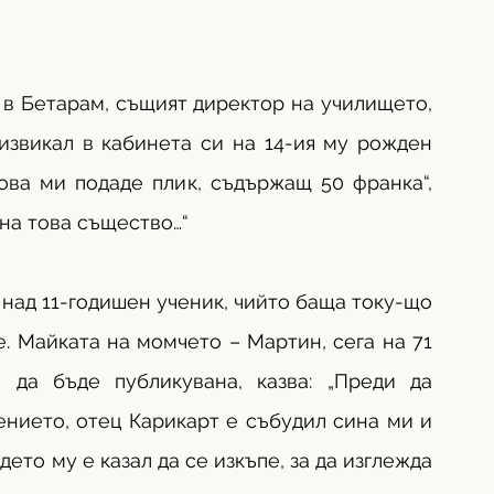
в Бетарам, същият директор на училището, 
извикал в кабинета си на 14-ия му рожден 
ова ми подаде плик, съдържащ 50 франка“, 
 на това същество…“
над 11-годишен ученик, чийто баща току-що 
. Майката на момчето – Мартин, сега на 71 
 да бъде публикувана, казва: „Преди да 
ението, отец Карикарт е събудил сина ми и 
ето му е казал да се изкъпе, за да изглежда 