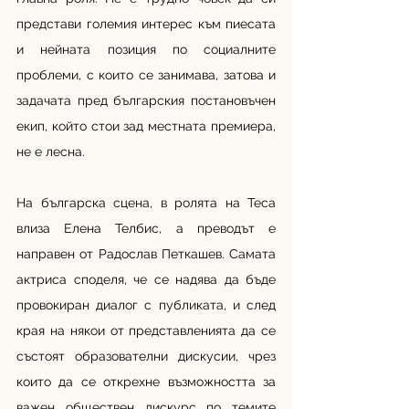
представи големия интерес към пиесата 
и нейната позиция по социалните 
проблеми, с които се занимава, затова и 
задачата пред българския постановъчен 
екип, който стои зад местната премиера, 
не е лесна. 
На българска сцена, в ролята на Теса 
влиза Елена Телбис, а преводът е 
направен от Радослав Петкашев. Самата 
актриса споделя, че се надява да бъде 
провокиран диалог с публиката, и след 
края на някои от представленията да се 
състоят образователни дискусии, чрез 
които да се открехне възможността за 
важен обществен дискурс по темите 