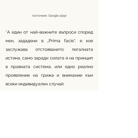
(източник: Google play)
*А един от най-важните въпроси според 
мен, зададени в „Prima facie“, е кое 
заслужава отстояването: легалната 
истина, само заради силата ѝ на принцип 
в правната система, или едно реално 
проявление на грижа и внимание към 
всеки индивидуален случай.
Aвтор: Мария Христова