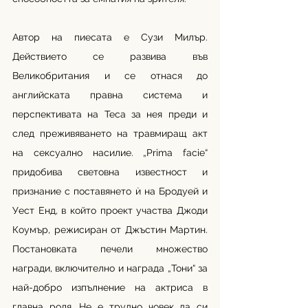
Автор на пиесата е Сузи Милър. 
Действието се развива във 
Великобритания и се отнася до 
английската правна система и 
перспективата на Теса за нея преди и 
след преживяването на травмиращ акт 
на сексуално насилие. „Prima facie“ 
придобива световна известност и 
признание с поставянето ѝ на Бродуей и 
Уест Енд, в който проект участва Джоди 
Коумър, режисиран от Джъстин Мартин. 
Постановката печели множество 
награди, включително и награда „Тони“ за 
най-добро изпълнение на актриса в 
главна роля. Не е трудно човек да си 