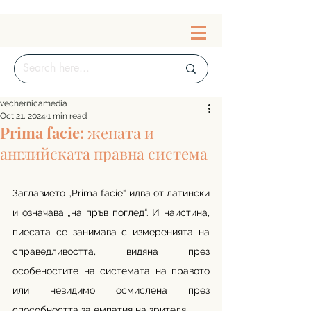
vechernicamedia
Oct 21, 2024
1 min read
Prima facie: жената и
английската правна система
Заглавието „Prima facie“ идва от латински 
и означава „на пръв поглед“. И наистина, 
пиесата се занимава с измеренията на 
справедливостта, видяна през 
особеностите на системата на правото 
или невидимо осмислена през 
способността за емпатия на зрителя. 