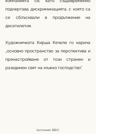
компанията си, като същевременно 
подчертава дискриминацията, с която са 
се сблъсквали в продължение на 
десетилетия.
Художничката Кирша Кечеле го нарича 
„основно пространство за перспектива и 
пренастройване от този странен и 
разединен свят на мъжко господство”.
(източник: ВВС)