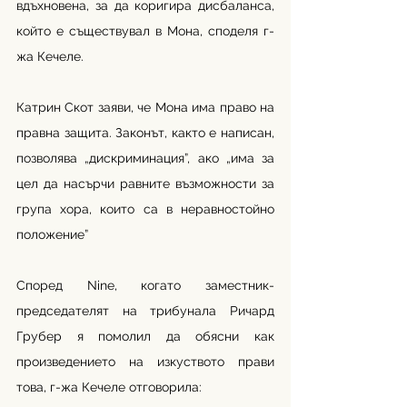
вдъхновена, за да коригира дисбаланса, 
който е съществувал в Мона, споделя г-
жа Кечеле.
Катрин Скот заяви, че Мона има право на 
правна защита. Законът, както е написан, 
позволява „дискриминация”, ако „има за 
цел да насърчи равните възможности за 
група хора, които са в неравностойно 
положение”
Според Nine, когато заместник-
председателят на трибунала Ричард 
Грубер я помолил да обясни как 
произведението на изкуството прави 
това, г-жа Кечеле отговорила: 