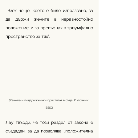
,,Взех нещо, което е било използвано, за 
да държи жените в неравностойно 
положение, и го превърнах в триумфално 
пространство за тях”.
(Кечеле и поддръжнички пристигат в съда. Източник: 
ВВС)
Лау твърди, че този раздел от закона е 
създаден, за да позволява „положителна 