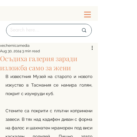
vechernicamedia
Aug 30, 2024
3 min read
Осъдиха галерия заради
изложба само за жени
В известния Музей на старото и новото 
изкуство в Тасмания се намира голям, 
покрит с изумруди куб.
Стените са покрити с плътни копринени 
завеси. В тях над кадифен диван с форма 
на фалос и шахматен мраморен под виси 
каскаден полилей. Пищно злато 