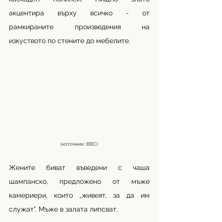
акцентира върху всичко - от 
рамкираните произведения на 
изкуството по стените до мебелите.
(източник: ВВС)
Жените биват въведени с чаша 
шампанско, предложено от мъже 
камериери, които „живеят, за да им 
служат”. Мъже в залата липсват.