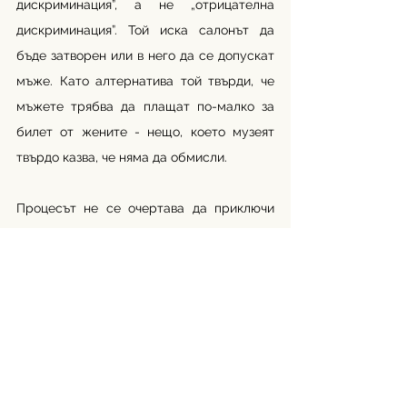
дискриминация”, а не „отрицателна 
дискриминация”. Той иска салонът да 
бъде затворен или в него да се допускат 
мъже. Като алтернатива той твърди, че 
мъжете трябва да плащат по-малко за 
билет от жените - нещо, което музеят 
твърдо казва, че няма да обмисли.
Процесът не се очертава да приключи 
скоро, защото г-н Грюбер ще насрочи 
по-късна дата, която все още не е 
определена, за да вземе крайното си 
решение.
,,Да, изложбата трябваше предизвика 
дебат, но тя е в духа на безобидна шега”, 