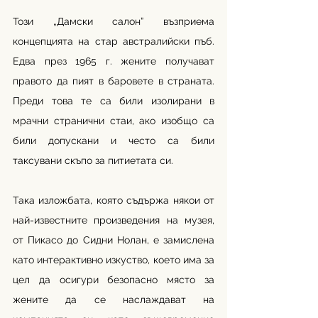
Този „Дамски салон” възприема 
концепцията на стар австралийски пъб. 
Едва през 1965 г. жените получават 
правото да пият в баровете в страната. 
Преди това те са били изолирани в 
мрачни странични стаи, ако изобщо са 
били допускани и често са били 
таксувани скъпо за питиетата си. 
Така изложбата, която съдържа някои от 
най-известните произведения на музея, 
от Пикасо до Сидни Нолан, е замислена 
като интерактивно изкуство, което има за 
цел да осигури безопасно място за 
жените да се наслаждават на 