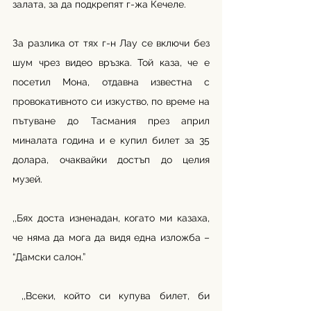
залата, за да подкрепят г-жа Кечеле.
За разлика от тях г-н Лау се включи без 
шум чрез видео връзка. Той каза, че е 
посетил Мона, отдавна известна с 
провокативното си изкуство, по време на 
пътуване до Тасмания през април 
миналата година и е купил билет за 35 
долара, очаквайки достъп до целия 
музей.
,,Бях доста изненадан, когато ми казаха, 
че няма да мога да видя една изложба – 
“Дамски салон.”
 ,,Всеки, който си купува билет, би 