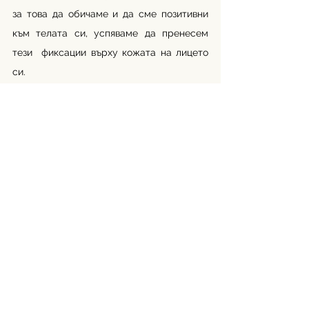
за това да обичаме и да сме позитивни 
към телата си, успяваме да пренесем 
тези  фиксации върху кожата на лицето 
си. 
Жените не се борим години с 
непостижимите за средностатистическия 
човек стандарти за красота, за да може с 
поколенията те да се изместват от една 
част на тялото към друга. Следващият 
път, в който попаднете на „инфлуенсър”, 
предлагащ ви скъп продукт за грижа на 
кожата, замислете се – кожата ви 
наистина ли има нужда от този продукт, 
или вие имате нужда да задоволите 
вътрешното си желание за 