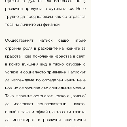
ефекти, а 75% от тях използват по 5 
различни продукта в рутината си. Не е 
трудно да предположим как се отразява 
това на личните им финанси.
Общественият натиск също играе 
огромна роля в разходите на жените за 
красота. Това поколение израства в свят, 
в който външния вид е тясно свързан с 
успеха и социалното приемане. Натискът 
да изглеждаме по определен начин не е 
нов, но се засилва със социалните медии. 
Така младите осъзнават колко е „важно” 
да изглеждат привлекателни  както  
онлайн, така и офлайн, a това ги тласка 
да инвестират в различни козметични 