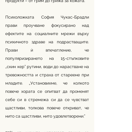
продукти – от грим до грижа за кожата.
Психоложката София Чукас-Брадли 
прави проучване фокусирано над 
ефектите на социалните мрежи върху 
психичното здраве на подрастващите. 
Прави ѝ впечатление, че 
популяризирането на 15-стъпковите 
„скин кер” рутини, води до нарастване на 
тревожността и страха от стареене при 
младите. „Установихме, че колкото 
повече хората се опитват да променят 
себе си в стремежа си да се чувстват 
щастливи, толкова повече откриват, че 
нито са щастливи, нито удовлетворени.”