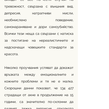
тревожност, свързана с външния вид, 
депресия, натрапчиви мисли, 
необмислено поведение, 
самонараняване и дори самоубийство. 
Всички тези неща са свързани с натиска 
за постигане на нереалистичните и 
надскачащи човешките стандарти за 
красота.
Няколко проучвания успяват да докажат 
връзката между емоционалните и 
кожните проблеми и тя не е малка. 
Скорошни данни показват, че 134 427 
страдащи от акне в продължение на 15 
години, са значително по-склонни да 
развият тежка депресия, отколкото 