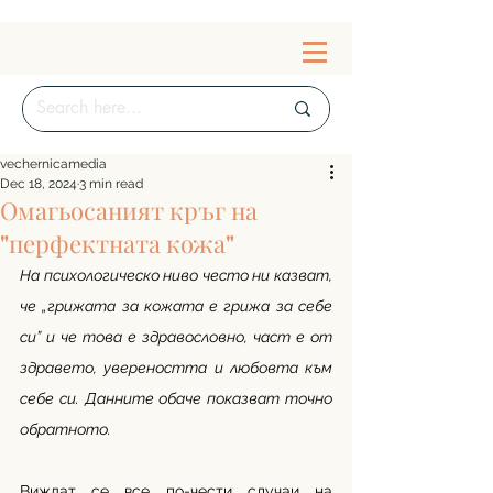
vechernicamedia
Dec 18, 2024
3 min read
Омагьосаният кръг на
"перфектната кожа"
На психологическо ниво често ни казват, 
че „грижата за кожата е грижа за себе 
си” и че това е здравословно, част е от 
здравето, увереността и любовта към 
себе си. Данните обаче показват точно 
обратното. 
Виждат се все по-чести случаи на 