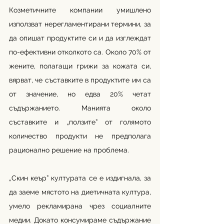
Козметичните компании умишлено 
използват нерегламентирани термини, за 
да опишат продуктите си и да изглеждат 
по-ефективни отколкото са. Около 70% от 
жените, полагащи грижи за кожата си, 
вярват, че съставките в продуктите им са 
от значение, но едва 20% четат 
съдържанието. Манията около 
съставките и „ползите” от голямото 
количество продукти не предполага 
рационално решение на проблема. 
„Скин кеър” културата се е издигнала, за 
да заеме мястото на диетичната култура, 
умело рекламирана чрез социалните 
медии. Докато консумираме съдържание 